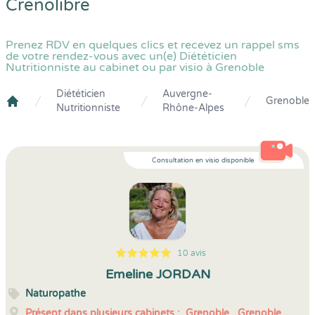
Crenolibre
Prenez RDV en quelques clics et recevez un rappel sms
de votre rendez-vous avec un(e) Diététicien
Nutritionniste au cabinet ou par visio à Grenoble
Diététicien
Auvergne-
Grenoble
Nutritionniste
Rhône-Alpes
Crenolibre
Consultation en visio disponible
10 avis
5
1
5
10
Emeline JORDAN
Naturopathe
Présent dans plusieurs cabinets :
Grenoble,
Grenoble