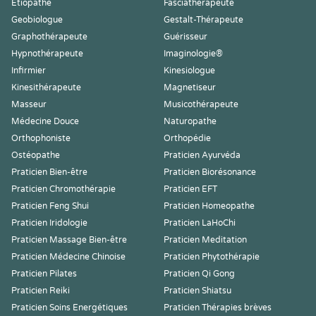
Etiopathe
Fasciathérapeute
Geobiologue
Gestalt-Thérapeute
Graphothérapeute
Guérisseur
Hypnothérapeute
Imaginologie®
Infirmier
Kinesiologue
Kinesithérapeute
Magnetiseur
Masseur
Musicothérapeute
Médecine Douce
Naturopathe
Orthophoniste
Orthopédie
Ostéopathe
Praticien Ayurvéda
Praticien Bien-être
Praticien Biorésonance
Praticien Chromothérapie
Praticien EFT
Praticien Feng Shui
Praticien Homeopathe
Praticien Iridologie
Praticien LaHoChi
Praticien Massage Bien-être
Praticien Meditation
Praticien Médecine Chinoise
Praticien Phytothérapie
Praticien Pilates
Praticien Qi Gong
Praticien Reiki
Praticien Shiatsu
Praticien Soins Energétiques
Praticien Thérapies brèves