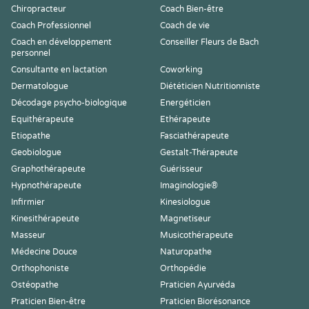
Chiropracteur
Coach Bien-être
Coach Professionnel
Coach de vie
Coach en développement
Conseiller Fleurs de Bach
personnel
Consultante en lactation
Coworking
Dermatologue
Diététicien Nutritionniste
Décodage psycho-biologique
Energéticien
Equithérapeute
Ethérapeute
Etiopathe
Fasciathérapeute
Geobiologue
Gestalt-Thérapeute
Graphothérapeute
Guérisseur
Hypnothérapeute
Imaginologie®
Infirmier
Kinesiologue
Kinesithérapeute
Magnetiseur
Masseur
Musicothérapeute
Médecine Douce
Naturopathe
Orthophoniste
Orthopédie
Ostéopathe
Praticien Ayurvéda
Praticien Bien-être
Praticien Biorésonance