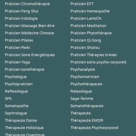
Praticien Chromothérapie
Praticien EFT
Praticien Feng Shui
Praticien Homeopathe
Praticien Iridologie
Praticien LaHoChi
Praticien Massage Bien-être
Praticien Meditation
Praticien Médecine Chinoise
Praticien Phytothérapie
Praticien Pilates
Praticien Qi Gong
Praticien Reiki
Praticien Shiatsu
Praticien Soins Energétiques
Praticien Thérapies brèves
Praticien Yoga
Praticien soins psycho-corporels
Praticien sonothérapie
Psychanalyste
Psychologue
Psychomotricien
Psychopraticien
Psychothérapeute
Reflexologue
Relaxologue
SPA
Sage-femme
Somatopathe
Somatothérapeute
Sophrologue
Thérapeute
Thérapeute Danse
Thérapeute EMDR
Thérapeute Holistique
Thérapeute Psychocorporel
Thérapeute Quantique