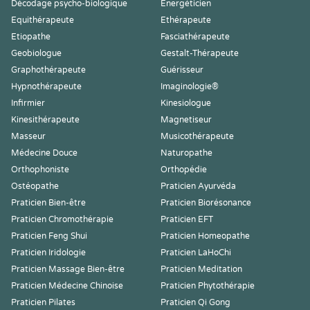
Décodage psycho-biologique
Energéticien
Equithérapeute
Ethérapeute
Etiopathe
Fasciathérapeute
Geobiologue
Gestalt-Thérapeute
Graphothérapeute
Guérisseur
Hypnothérapeute
Imaginologie®
Infirmier
Kinesiologue
Kinesithérapeute
Magnetiseur
Masseur
Musicothérapeute
Médecine Douce
Naturopathe
Orthophoniste
Orthopédie
Ostéopathe
Praticien Ayurvéda
Praticien Bien-être
Praticien Biorésonance
Praticien Chromothérapie
Praticien EFT
Praticien Feng Shui
Praticien Homeopathe
Praticien Iridologie
Praticien LaHoChi
Praticien Massage Bien-être
Praticien Meditation
Praticien Médecine Chinoise
Praticien Phytothérapie
Praticien Pilates
Praticien Qi Gong