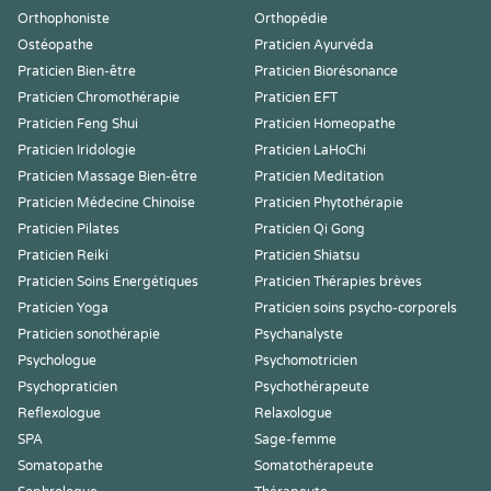
Orthophoniste
Orthopédie
Ostéopathe
Praticien Ayurvéda
Praticien Bien-être
Praticien Biorésonance
Praticien Chromothérapie
Praticien EFT
Praticien Feng Shui
Praticien Homeopathe
Praticien Iridologie
Praticien LaHoChi
Praticien Massage Bien-être
Praticien Meditation
Praticien Médecine Chinoise
Praticien Phytothérapie
Praticien Pilates
Praticien Qi Gong
Praticien Reiki
Praticien Shiatsu
Praticien Soins Energétiques
Praticien Thérapies brèves
Praticien Yoga
Praticien soins psycho-corporels
Praticien sonothérapie
Psychanalyste
Psychologue
Psychomotricien
Psychopraticien
Psychothérapeute
Reflexologue
Relaxologue
SPA
Sage-femme
Somatopathe
Somatothérapeute