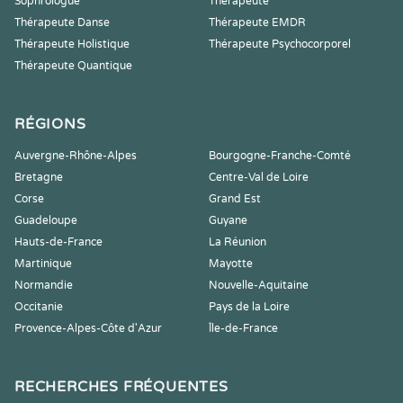
Sophrologue
Thérapeute
Thérapeute Danse
Thérapeute EMDR
Thérapeute Holistique
Thérapeute Psychocorporel
Thérapeute Quantique
RÉGIONS
Auvergne-Rhône-Alpes
Bourgogne-Franche-Comté
Bretagne
Centre-Val de Loire
Corse
Grand Est
Guadeloupe
Guyane
Hauts-de-France
La Réunion
Martinique
Mayotte
Normandie
Nouvelle-Aquitaine
Occitanie
Pays de la Loire
Provence-Alpes-Côte d'Azur
Île-de-France
RECHERCHES FRÉQUENTES