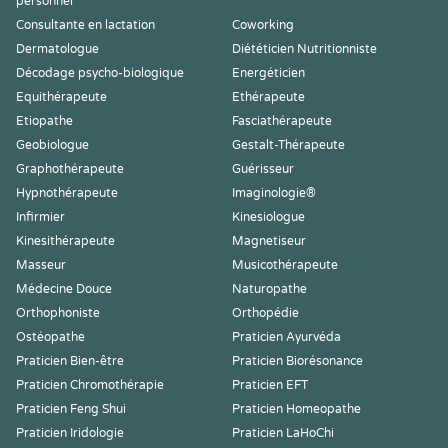
personnel
Consultante en lactation
Coworking
Dermatologue
Diététicien Nutritionniste
Décodage psycho-biologique
Energéticien
Equithérapeute
Ethérapeute
Etiopathe
Fasciathérapeute
Geobiologue
Gestalt-Thérapeute
Graphothérapeute
Guérisseur
Hypnothérapeute
Imaginologie®
Infirmier
Kinesiologue
Kinesithérapeute
Magnetiseur
Masseur
Musicothérapeute
Médecine Douce
Naturopathe
Orthophoniste
Orthopédie
Ostéopathe
Praticien Ayurvéda
Praticien Bien-être
Praticien Biorésonance
Praticien Chromothérapie
Praticien EFT
Praticien Feng Shui
Praticien Homeopathe
Praticien Iridologie
Praticien LaHoChi