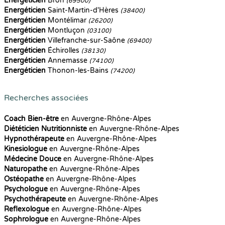
Energéticien
Bron
(69500)
Energéticien
Saint-Martin-d'Hères
(38400)
Energéticien
Montélimar
(26200)
Energéticien
Montluçon
(03100)
Energéticien
Villefranche-sur-Saône
(69400)
Energéticien
Échirolles
(38130)
Energéticien
Annemasse
(74100)
Energéticien
Thonon-les-Bains
(74200)
Recherches associées
Coach Bien-être
en Auvergne-Rhône-Alpes
Diététicien Nutritionniste
en Auvergne-Rhône-Alpes
Hypnothérapeute
en Auvergne-Rhône-Alpes
Kinesiologue
en Auvergne-Rhône-Alpes
Médecine Douce
en Auvergne-Rhône-Alpes
Naturopathe
en Auvergne-Rhône-Alpes
Ostéopathe
en Auvergne-Rhône-Alpes
Psychologue
en Auvergne-Rhône-Alpes
Psychothérapeute
en Auvergne-Rhône-Alpes
Reflexologue
en Auvergne-Rhône-Alpes
Sophrologue
en Auvergne-Rhône-Alpes