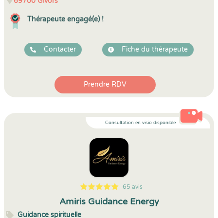
69700
Givors
Thérapeute engagé(e) !
Contacter
Fiche du thérapeute
Prendre RDV
Consultation en visio disponible
65 avis
5
1
5
65
Amiris Guidance Energy
Guidance spirituelle