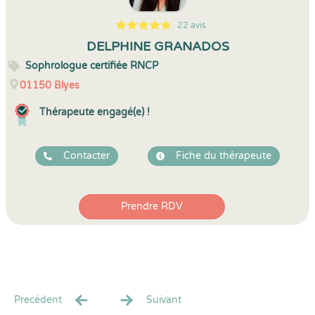
22 avis
5
1
5
22
DELPHINE GRANADOS
Sophrologue certifiée RNCP
01150
Blyes
Thérapeute engagé(e) !
Contacter
Fiche du thérapeute
Prendre RDV
Precédent
Suivant