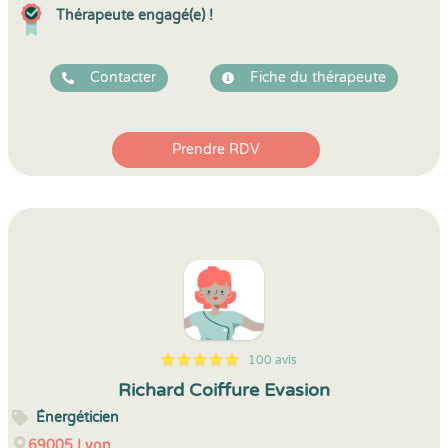
Thérapeute engagé(e) !
Contacter
Fiche du thérapeute
Prendre RDV
100 avis
5
1
5
100
Richard Coiffure Evasion
Énergéticien
69005
Lyon