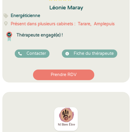
5
1
5
24
Léonie Maray
Energéticienne
Présent dans plusieurs cabinets :
Tarare,
Amplepuis
Thérapeute engagé(e) !
Contacter
Fiche du thérapeute
Prendre RDV