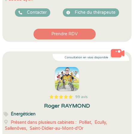
Contacter
Fiche du thérapeute
Prendre RDV
Consultation en visio disponible
99 avis
5
1
5
99
Roger RAYMOND
Énergéticien
Présent dans plusieurs cabinets :
Polliat,
Écully,
Sallenôves,
Saint-Didier-au-Mont-d'Or