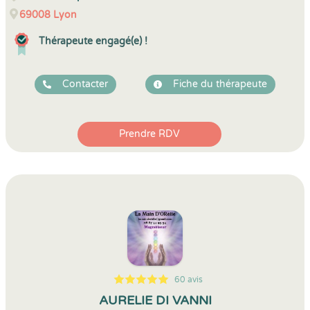
69008
Lyon
Thérapeute engagé(e) !
Contacter
Fiche du thérapeute
Prendre RDV
60 avis
5
1
5
60
AURELIE DI VANNI