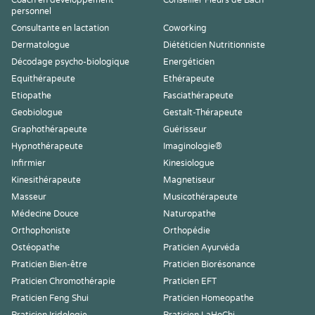
Coach en développement
Conseiller Fleurs de Bach
personnel
Consultante en lactation
Coworking
Dermatologue
Diététicien Nutritionniste
Décodage psycho-biologique
Energéticien
Equithérapeute
Ethérapeute
Etiopathe
Fasciathérapeute
Geobiologue
Gestalt-Thérapeute
Graphothérapeute
Guérisseur
Hypnothérapeute
Imaginologie®
Infirmier
Kinesiologue
Kinesithérapeute
Magnetiseur
Masseur
Musicothérapeute
Médecine Douce
Naturopathe
Orthophoniste
Orthopédie
Ostéopathe
Praticien Ayurvéda
Praticien Bien-être
Praticien Biorésonance
Praticien Chromothérapie
Praticien EFT
Praticien Feng Shui
Praticien Homeopathe