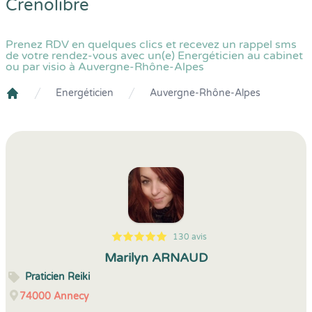
Crenolibre
Prenez RDV en quelques clics et recevez un rappel sms
de votre rendez-vous avec un(e) Energéticien au cabinet
ou par visio à Auvergne-Rhône-Alpes
Energéticien
Auvergne-Rhône-Alpes
Crenolibre
130 avis
5
1
5
130
Marilyn ARNAUD
Praticien Reiki
74000
Annecy