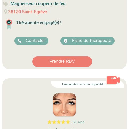
Magnetiseur coupeur de feu
38120
Saint-Égrève
Thérapeute engagé(e) !
Contacter
Fiche du thérapeute
Prendre RDV
Consultation en visio disponible
51 avis
5
1
5
51