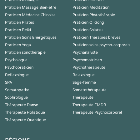
Praticien Iridologie
Praticien LaHoChi
Praticien Massage Bien-être
Praticien Meditation
Praticien Médecine Chinoise
Praticien Phytothérapie
Praticien Pilates
Praticien Qi Gong
Praticien Reiki
Praticien Shiatsu
Praticien Soins Energétiques
Praticien Thérapies brèves
Praticien Yoga
Praticien soins psycho-corporels
Praticien sonothérapie
Psychanalyste
Psychologue
Psychomotricien
Psychopraticien
Psychothérapeute
Reflexologue
Relaxologue
SPA
Sage-femme
Somatopathe
Somatothérapeute
Sophrologue
Thérapeute
Thérapeute Danse
Thérapeute EMDR
Thérapeute Holistique
Thérapeute Psychocorporel
Thérapeute Quantique