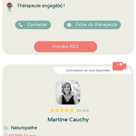
Thérapeute engagé(e) !
Contacter
Fiche du thérapeute
Prendre RDV
Consultation en visio disponible
85 avis
5
1
5
85
Martine Cauchy
Naturopathe