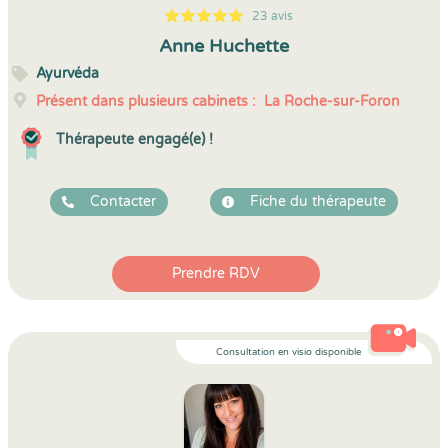
23 avis
5
1
5
23
Anne Huchette
Ayurvéda
Présent dans plusieurs cabinets :
La Roche-sur-Foron
Thérapeute engagé(e) !
Contacter
Fiche du thérapeute
Prendre RDV
Consultation en visio disponible