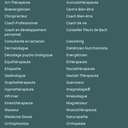
Art-Thérapeute
Auriculothérapeute
Bioénergéticien
Centre Bien-être
Chiropracteur
Coach Bien-être
Coach Professionnel
Coach de vie
Coach en développement
Conseiller Fleurs de Bach
personnel
Consultante en lactation
Coworking
Dermatologue
Diététicien Nutritionniste
Décodage psycho-biologique
Energéticien
Equithérapeute
Ethérapeute
Etiopathe
Fasciathérapeute
Geobiologue
Gestalt-Thérapeute
Graphothérapeute
Guérisseur
Hypnothérapeute
Imaginologie®
Infirmier
Kinesiologue
Kinesithérapeute
Magnetiseur
Masseur
Musicothérapeute
Médecine Douce
Naturopathe
Orthophoniste
Orthopédie