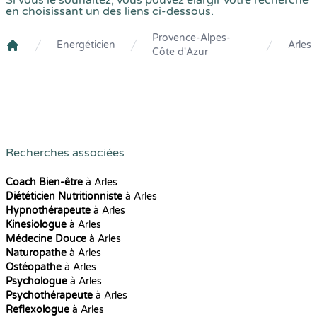
Si vous le souhaitez, vous pouvez élargir votre recherche
en choisissant un des liens ci-dessous.
Provence-Alpes-
Energéticien
Arles
Côte d'Azur
Crenolibre
Recherches associées
Coach Bien-être
à Arles
Diététicien Nutritionniste
à Arles
Hypnothérapeute
à Arles
Kinesiologue
à Arles
Médecine Douce
à Arles
Naturopathe
à Arles
Ostéopathe
à Arles
Psychologue
à Arles
Psychothérapeute
à Arles
Reflexologue
à Arles