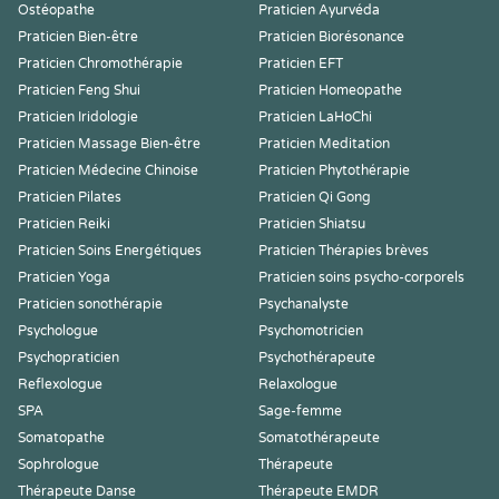
Ostéopathe
Praticien Ayurvéda
Praticien Bien-être
Praticien Biorésonance
Praticien Chromothérapie
Praticien EFT
Praticien Feng Shui
Praticien Homeopathe
Praticien Iridologie
Praticien LaHoChi
Praticien Massage Bien-être
Praticien Meditation
Praticien Médecine Chinoise
Praticien Phytothérapie
Praticien Pilates
Praticien Qi Gong
Praticien Reiki
Praticien Shiatsu
Praticien Soins Energétiques
Praticien Thérapies brèves
Praticien Yoga
Praticien soins psycho-corporels
Praticien sonothérapie
Psychanalyste
Psychologue
Psychomotricien
Psychopraticien
Psychothérapeute
Reflexologue
Relaxologue
SPA
Sage-femme
Somatopathe
Somatothérapeute
Sophrologue
Thérapeute
Thérapeute Danse
Thérapeute EMDR