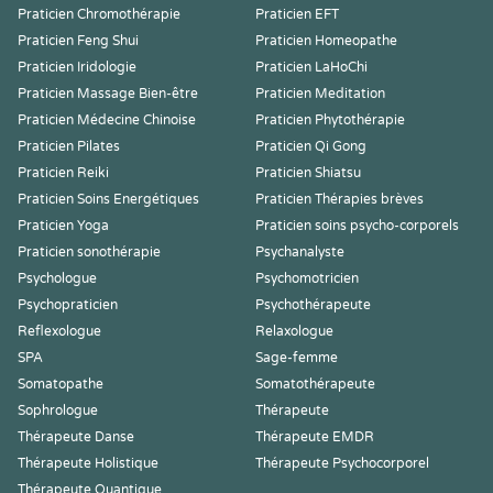
Praticien Chromothérapie
Praticien EFT
Praticien Feng Shui
Praticien Homeopathe
Praticien Iridologie
Praticien LaHoChi
Praticien Massage Bien-être
Praticien Meditation
Praticien Médecine Chinoise
Praticien Phytothérapie
Praticien Pilates
Praticien Qi Gong
Praticien Reiki
Praticien Shiatsu
Praticien Soins Energétiques
Praticien Thérapies brèves
Praticien Yoga
Praticien soins psycho-corporels
Praticien sonothérapie
Psychanalyste
Psychologue
Psychomotricien
Psychopraticien
Psychothérapeute
Reflexologue
Relaxologue
SPA
Sage-femme
Somatopathe
Somatothérapeute
Sophrologue
Thérapeute
Thérapeute Danse
Thérapeute EMDR
Thérapeute Holistique
Thérapeute Psychocorporel
Thérapeute Quantique