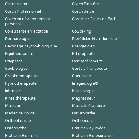
Chiropracteur
Coach Bien-être
Coach Professionnel
Coach de vie
Coach en développement
Conseiller Fleurs de Bach
personnel
Consultante en lactation
Coworking
Dermatologue
Diététicien Nutritionniste
Décodage psycho-biologique
Energéticien
Equithérapeute
Ethérapeute
Etiopathe
Fasciathérapeute
Geobiologue
Gestalt-Thérapeute
Graphothérapeute
Guérisseur
Hypnothérapeute
Imaginologie®
Infirmier
Kinesiologue
Kinesithérapeute
Magnetiseur
Masseur
Musicothérapeute
Médecine Douce
Naturopathe
Orthophoniste
Orthopédie
Ostéopathe
Praticien Ayurvéda
Praticien Bien-être
Praticien Biorésonance