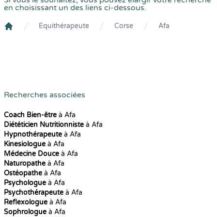
Si vous le souhaitez, vous pouvez élargir votre recherche
en choisissant un des liens ci-dessous.
Equithérapeute
Corse
Afa
Crenolibre
Recherches associées
Coach Bien-être
à Afa
Diététicien Nutritionniste
à Afa
Hypnothérapeute
à Afa
Kinesiologue
à Afa
Médecine Douce
à Afa
Naturopathe
à Afa
Ostéopathe
à Afa
Psychologue
à Afa
Psychothérapeute
à Afa
Reflexologue
à Afa
Sophrologue
à Afa