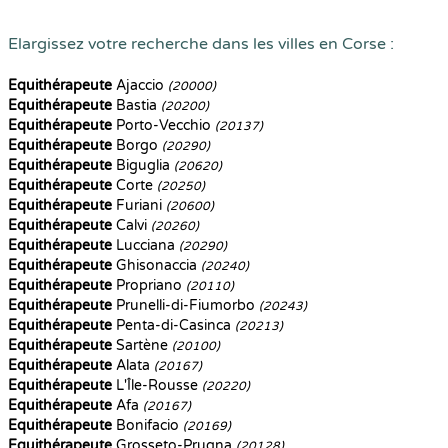
Elargissez votre recherche dans les villes en Corse :
Equithérapeute
Ajaccio
(20000)
Equithérapeute
Bastia
(20200)
Equithérapeute
Porto-Vecchio
(20137)
Equithérapeute
Borgo
(20290)
Equithérapeute
Biguglia
(20620)
Equithérapeute
Corte
(20250)
Equithérapeute
Furiani
(20600)
Equithérapeute
Calvi
(20260)
Equithérapeute
Lucciana
(20290)
Equithérapeute
Ghisonaccia
(20240)
Equithérapeute
Propriano
(20110)
Equithérapeute
Prunelli-di-Fiumorbo
(20243)
Equithérapeute
Penta-di-Casinca
(20213)
Equithérapeute
Sartène
(20100)
Equithérapeute
Alata
(20167)
Equithérapeute
L'Île-Rousse
(20220)
Equithérapeute
Afa
(20167)
Equithérapeute
Bonifacio
(20169)
Equithérapeute
Grosseto-Prugna
(20128)