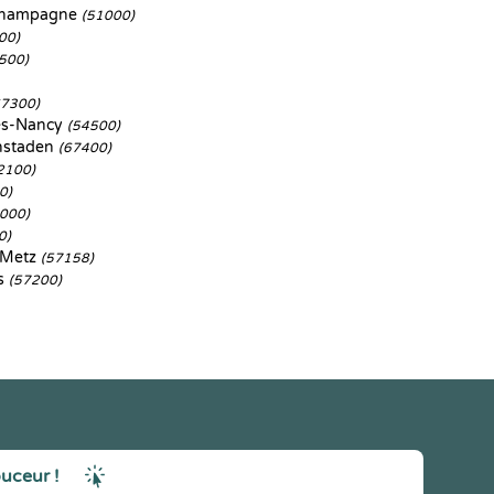
Champagne
(51000)
00)
500)
67300)
ès-Nancy
(54500)
enstaden
(67400)
2100)
0)
000)
0)
-Metz
(57158)
s
(57200)
ouceur !