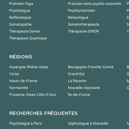
Praticien Yoga
Praticien soins psycho-corporels
P
Psychologue
Psychomotricien
P
Reflexologue
Relaxologue
S
Somatopathe
Somatothérapeute
S
Thérapeute Danse
Thérapeute EMDR
T
Thérapeute Quantique
RÉGIONS
Auvergne-Rhône-Alpes
Bourgogne-Franche-Comté
B
Corse
Grand Est
G
Hauts-de-France
La Réunion
M
Normandie
Nouvelle-Aquitaine
O
Provence-Alpes-Côte d'Azur
Île-de-France
RECHERCHES FRÉQUENTES
Psychologue à Paris
Sophrologue à Marseille
N