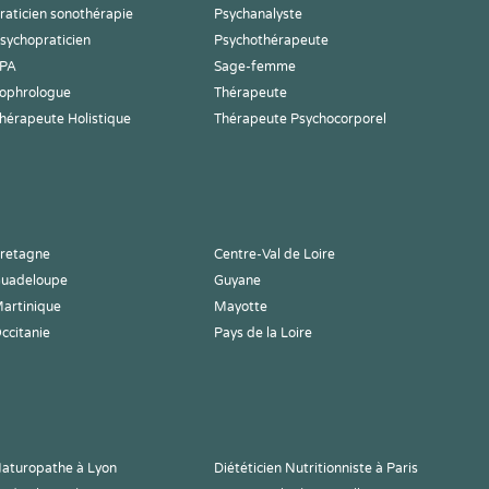
raticien sonothérapie
Psychanalyste
sychopraticien
Psychothérapeute
PA
Sage-femme
ophrologue
Thérapeute
hérapeute Holistique
Thérapeute Psychocorporel
retagne
Centre-Val de Loire
uadeloupe
Guyane
artinique
Mayotte
ccitanie
Pays de la Loire
aturopathe à Lyon
Diététicien Nutritionniste à Paris