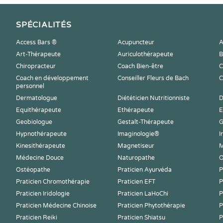
SPÉCIALITÉS
Access Bars ®
Acupuncteur
A
Art-Thérapeute
Auriculothérapeute
B
Chiropracteur
Coach Bien-être
C
Coach en développement
Conseiller Fleurs de Bach
C
personnel
Dermatologue
Diététicien Nutritionniste
D
Equithérapeute
Ethérapeute
E
Geobiologue
Gestalt-Thérapeute
G
Hypnothérapeute
Imaginologie®
I
Kinesithérapeute
Magnetiseur
M
Médecine Douce
Naturopathe
O
Ostéopathe
Praticien Ayurvéda
P
Praticien Chromothérapie
Praticien EFT
P
Praticien Iridologie
Praticien LaHoChi
P
Praticien Médecine Chinoise
Praticien Phytothérapie
P
Praticien Reiki
Praticien Shiatsu
P