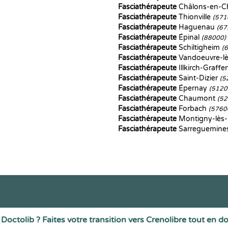
Fasciathérapeute
Châlons-en-
Fasciathérapeute
Thionville
(571
Fasciathérapeute
Haguenau
(67
Fasciathérapeute
Épinal
(88000)
Fasciathérapeute
Schiltigheim
(
Fasciathérapeute
Vandoeuvre-l
Fasciathérapeute
Illkirch-Graff
Fasciathérapeute
Saint-Dizier
(5
Fasciathérapeute
Épernay
(5120
Fasciathérapeute
Chaumont
(52
Fasciathérapeute
Forbach
(5760
Fasciathérapeute
Montigny-lès
Fasciathérapeute
Sarreguemine
Doctolib ? Faites votre transition vers Crenolibre tout en d