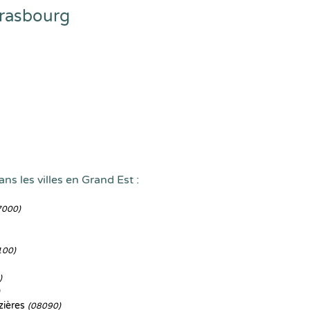
trasbourg
ns les villes en Grand Est :
7000)
100)
)
zières
(08090)