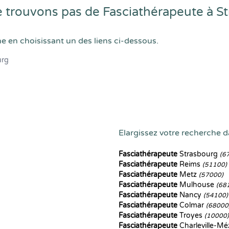
trouvons pas de Fasciathérapeute à S
he en choisissant un des liens ci-dessous.
urg
Elargissez votre recherche da
Fasciathérapeute
Strasbourg
(6
Fasciathérapeute
Reims
(51100)
Fasciathérapeute
Metz
(57000)
Fasciathérapeute
Mulhouse
(68
Fasciathérapeute
Nancy
(54100)
Fasciathérapeute
Colmar
(68000
Fasciathérapeute
Troyes
(10000)
Fasciathérapeute
Charleville-Mé