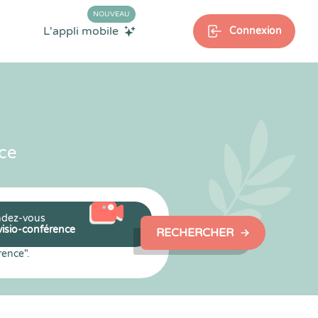
NOUVEAU
L'appli mobile
Connexion
ce
dez-vous
visio-conférence
RECHERCHER
rence".