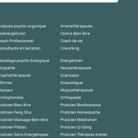
nalyste psycho-organique
Aromathérapeute
ioénergéticien
Centre Bien-être
oach Professionnel
Coach de vie
onsultante en lactation
Coworking
écodage psycho-biologique
Energéticien
tiopathe
Fasciathérapeute
raphothérapeute
Guérisseur
nfirmier
Kinesiologue
asseur
Musicothérapeute
rthophoniste
Orthopédie
raticien Bien-être
Praticien Biorésonance
raticien Feng Shui
Praticien Homeopathe
raticien Massage Bien-être
Praticien Meditation
raticien Pilates
Praticien Qi Gong
raticien Soins Energétiques
Praticien Thérapies brèves