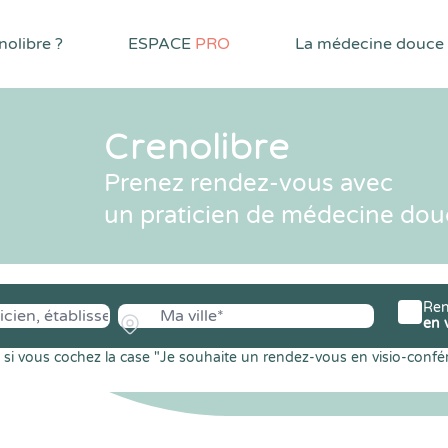
olibre ?
ESPACE
PRO
La médecine douce
Crenolibre
Prenez rendez-vous avec
un praticien de médecine dou
Ren
en 
si vous cochez la case "Je souhaite un rendez-vous en visio-confé