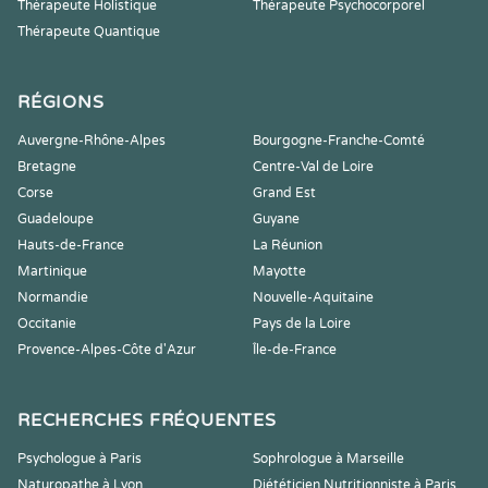
Thérapeute Holistique
Thérapeute Psychocorporel
Thérapeute Quantique
RÉGIONS
Auvergne-Rhône-Alpes
Bourgogne-Franche-Comté
Bretagne
Centre-Val de Loire
Corse
Grand Est
Guadeloupe
Guyane
Hauts-de-France
La Réunion
Martinique
Mayotte
Normandie
Nouvelle-Aquitaine
Occitanie
Pays de la Loire
Provence-Alpes-Côte d'Azur
Île-de-France
RECHERCHES FRÉQUENTES
Psychologue à Paris
Sophrologue à Marseille
Naturopathe à Lyon
Diététicien Nutritionniste à Paris