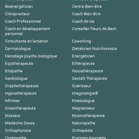
Bioénergéticien
Centre Bien-être
Chiropracteur
Coach Bien-être
Coach Professionnel
Coach de vie
Coach en développement
Conseiller Fleurs de Bach
personnel
Consultante en lactation
Coworking
Dermatologue
Diététicien Nutritionniste
Décodage psycho-biologique
Energéticien
Equithérapeute
Ethérapeute
Etiopathe
Fasciathérapeute
Geobiologue
Gestalt-Thérapeute
Graphothérapeute
Guérisseur
Hypnothérapeute
Imaginologie®
Infirmier
Kinesiologue
Kinesithérapeute
Magnetiseur
Masseur
Musicothérapeute
Médecine Douce
Naturopathe
Orthophoniste
Orthopédie
Ostéopathe
Praticien Ayurvéda