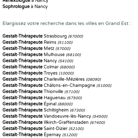
Reflexologue
à Nancy
Sophrologue
à Nancy
Elargissez votre recherche dans les villes en Grand Est :
Gestalt-Thérapeute
Strasbourg
(67000)
Gestalt-Thérapeute
Reims
(51100)
Gestalt-Thérapeute
Metz
(57000)
Gestalt-Thérapeute
Mulhouse
(68100)
Gestalt-Thérapeute
Nancy
(54100)
Gestalt-Thérapeute
Colmar
(68000)
Gestalt-Thérapeute
Troyes
(10000)
Gestalt-Thérapeute
Charleville-Mézières
(08090)
Gestalt-Thérapeute
Châlons-en-Champagne
(51000)
Gestalt-Thérapeute
Thionville
(57100)
Gestalt-Thérapeute
Haguenau
(67500)
Gestalt-Thérapeute
Épinal
(88000)
Gestalt-Thérapeute
Schiltigheim
(67300)
Gestalt-Thérapeute
Vandoeuvre-lès-Nancy
(54500)
Gestalt-Thérapeute
Illkirch-Graffenstaden
(67400)
Gestalt-Thérapeute
Saint-Dizier
(52100)
Gestalt-Thérapeute
Épernay
(51200)