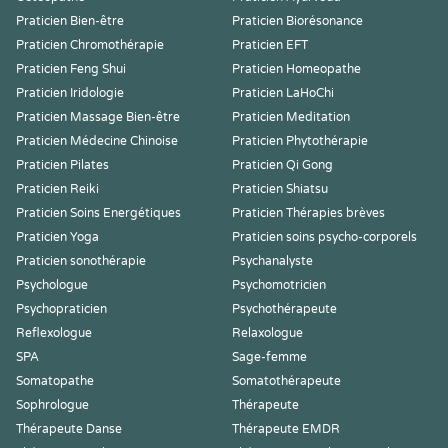
Praticien Bien-être
Praticien Biorésonance
Praticien Chromothérapie
Praticien EFT
Praticien Feng Shui
Praticien Homeopathe
Praticien Iridologie
Praticien LaHoChi
Praticien Massage Bien-être
Praticien Meditation
Praticien Médecine Chinoise
Praticien Phytothérapie
Praticien Pilates
Praticien Qi Gong
Praticien Reiki
Praticien Shiatsu
Praticien Soins Energétiques
Praticien Thérapies brèves
Praticien Yoga
Praticien soins psycho-corporels
Praticien sonothérapie
Psychanalyste
Psychologue
Psychomotricien
Psychopraticien
Psychothérapeute
Reflexologue
Relaxologue
SPA
Sage-femme
Somatopathe
Somatothérapeute
Sophrologue
Thérapeute
Thérapeute Danse
Thérapeute EMDR