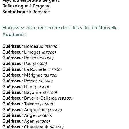
Psychothérapeute
à Bergerac
Reflexologue
à Bergerac
Sophrologue
à Bergerac
Elargissez votre recherche dans les villes en Nouvelle-
Aquitaine :
Guérisseur
Bordeaux
(33000)
Guérisseur
Limoges
(87000)
Guérisseur
Poitiers
(86000)
Guérisseur
Pau
(64000)
Guérisseur
La Rochelle
(17000)
Guérisseur
Mérignac
(33700)
Guérisseur
Pessac
(33600)
Guérisseur
Niort
(79000)
Guérisseur
Bayonne
(64100)
Guérisseur
Brive-la-Gaillarde
(19100)
Guérisseur
Talence
(33400)
Guérisseur
Angoulême
(16000)
Guérisseur
Anglet
(64600)
Guérisseur
Agen
(47000)
Guérisseur
Châtellerault
(86100)