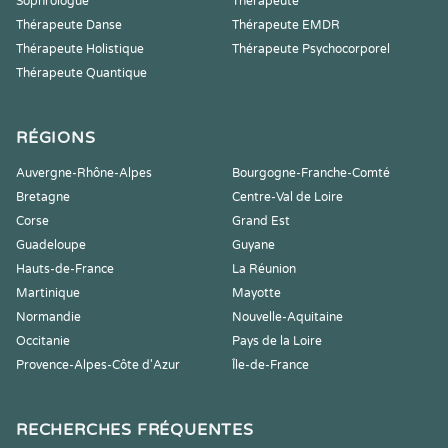
Sophrologue
Thérapeute
Thérapeute Danse
Thérapeute EMDR
Thérapeute Holistique
Thérapeute Psychocorporel
Thérapeute Quantique
RÉGIONS
Auvergne-Rhône-Alpes
Bourgogne-Franche-Comté
Bretagne
Centre-Val de Loire
Corse
Grand Est
Guadeloupe
Guyane
Hauts-de-France
La Réunion
Martinique
Mayotte
Normandie
Nouvelle-Aquitaine
Occitanie
Pays de la Loire
Provence-Alpes-Côte d'Azur
Île-de-France
RECHERCHES FRÉQUENTES