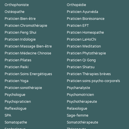
Orthophoniste
Orthopédie
Ostéopathe
Praticien Ayurvéda
Praticien Bien-être
Praticien Biorésonance
Praticien Chromothérapie
Praticien EFT
Praticien Feng Shui
Praticien Homeopathe
Praticien Iridologie
Praticien LaHoChi
Praticien Massage Bien-être
Praticien Meditation
Praticien Médecine Chinoise
Praticien Phytothérapie
Praticien Pilates
Praticien Qi Gong
Praticien Reiki
Praticien Shiatsu
Praticien Soins Energétiques
Praticien Thérapies brèves
Praticien Yoga
Praticien soins psycho-corporels
Praticien sonothérapie
Psychanalyste
Psychologue
Psychomotricien
Psychopraticien
Psychothérapeute
Reflexologue
Relaxologue
SPA
Sage-femme
Somatopathe
Somatothérapeute