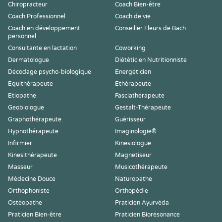
Chiropracteur
Coach Bien-être
Coach Professionnel
Coach de vie
Coach en développement
Conseiller Fleurs de Bach
personnel
Consultante en lactation
Coworking
Dermatologue
Diététicien Nutritionniste
Décodage psycho-biologique
Energéticien
Equithérapeute
Ethérapeute
Etiopathe
Fasciathérapeute
Geobiologue
Gestalt-Thérapeute
Graphothérapeute
Guérisseur
Hypnothérapeute
Imaginologie®
Infirmier
Kinesiologue
Kinesithérapeute
Magnetiseur
Masseur
Musicothérapeute
Médecine Douce
Naturopathe
Orthophoniste
Orthopédie
Ostéopathe
Praticien Ayurvéda
Praticien Bien-être
Praticien Biorésonance