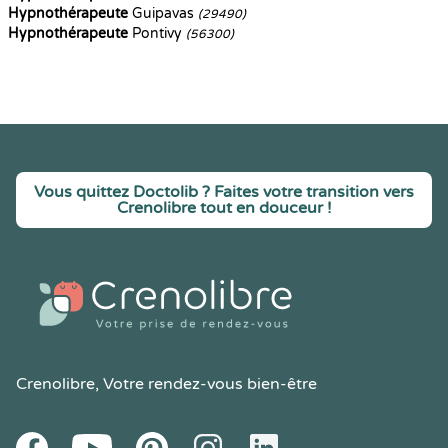
Hypnothérapeute
Guipavas
(29490)
Hypnothérapeute
Pontivy
(56300)
Vous quittez Doctolib ? Faites votre transition vers
Crenolibre tout en douceur !
Crenolibre
, Votre rendez-vous bien-être
Youtube
Facebook
Pintereset
Instagram
LinkedIn