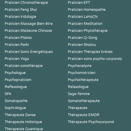
Praticien Chromothérapie
Praticien EFT
Praticien Feng Shui
Praticien Homeopathe
Praticien Iridologie
Praticien LaHoChi
Praticien Massage Bien-être
Praticien Meditation
Praticien Médecine Chinoise
Praticien Phytothérapie
Praticien Pilates
Praticien Qi Gong
Praticien Reiki
Praticien Shiatsu
Praticien Soins Energétiques
Praticien Thérapies brèves
Praticien Yoga
Praticien soins psycho-corporels
Praticien sonothérapie
Psychanalyste
Psychologue
Psychomotricien
Psychopraticien
Psychothérapeute
Reflexologue
Relaxologue
SPA
Sage-femme
Somatopathe
Somatothérapeute
Sophrologue
Thérapeute
Thérapeute Danse
Thérapeute EMDR
Thérapeute Holistique
Thérapeute Psychocorporel
Thérapeute Quantique