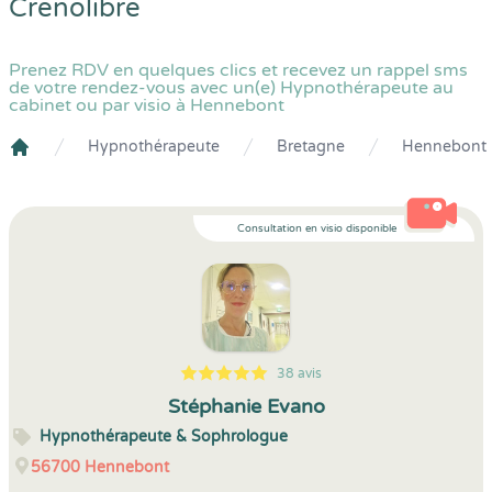
Crenolibre
Prenez RDV en quelques clics et recevez un rappel sms
de votre rendez-vous avec un(e) Hypnothérapeute au
cabinet ou par visio à Hennebont
Hypnothérapeute
Bretagne
Hennebont
Crenolibre
Consultation en visio disponible
38 avis
5
1
5
38
Stéphanie Evano
Hypnothérapeute & Sophrologue
56700
Hennebont