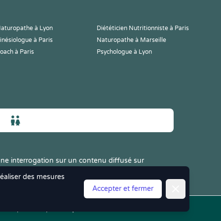
aturopathe à Lyon
Diététicien Nutritionniste à Paris
inésiologue à Paris
Naturopathe à Marseille
oach à Paris
Psychologue à Lyon
ne interrogation sur un contenu diffusé sur
 réaliser des mesures
Fermer
Accepter et fermer
les
|
CGV
|
Politique de Confidentialité