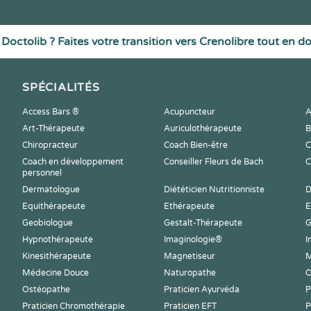
Doctolib ? Faites votre transition vers Crenolibre tout en d
SPÉCIALITÉS
Access Bars ®
Acupuncteur
A
Art-Thérapeute
Auriculothérapeute
B
Chiropracteur
Coach Bien-être
C
Coach en développement
Conseiller Fleurs de Bach
C
personnel
Dermatologue
Diététicien Nutritionniste
D
Equithérapeute
Ethérapeute
E
Geobiologue
Gestalt-Thérapeute
G
Hypnothérapeute
Imaginologie®
I
Kinesithérapeute
Magnetiseur
M
Médecine Douce
Naturopathe
O
Ostéopathe
Praticien Ayurvéda
P
Praticien Chromothérapie
Praticien EFT
P