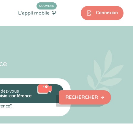
NOUVEAU
L'appli mobile
Connexion
ce
dez-vous
visio-conférence
RECHERCHER
rence".