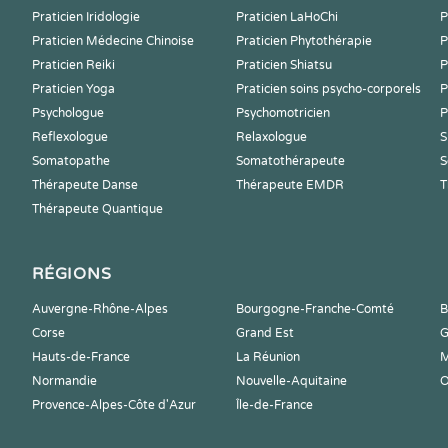
Praticien Iridologie
Praticien LaHoChi
P
Praticien Médecine Chinoise
Praticien Phytothérapie
P
Praticien Reiki
Praticien Shiatsu
P
Praticien Yoga
Praticien soins psycho-corporels
P
Psychologue
Psychomotricien
P
Reflexologue
Relaxologue
S
Somatopathe
Somatothérapeute
S
Thérapeute Danse
Thérapeute EMDR
T
Thérapeute Quantique
RÉGIONS
Auvergne-Rhône-Alpes
Bourgogne-Franche-Comté
B
Corse
Grand Est
G
Hauts-de-France
La Réunion
M
Normandie
Nouvelle-Aquitaine
O
Provence-Alpes-Côte d'Azur
Île-de-France