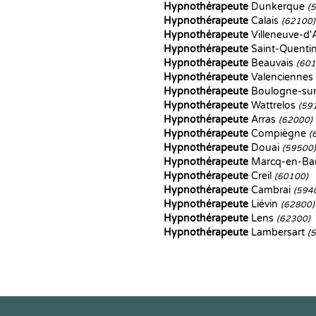
Hypnothérapeute
Dunkerque
(
Hypnothérapeute
Calais
(62100)
Hypnothérapeute
Villeneuve-d
Hypnothérapeute
Saint-Quenti
Hypnothérapeute
Beauvais
(601
Hypnothérapeute
Valenciennes
Hypnothérapeute
Boulogne-su
Hypnothérapeute
Wattrelos
(59
Hypnothérapeute
Arras
(62000)
Hypnothérapeute
Compiègne
(
Hypnothérapeute
Douai
(59500)
Hypnothérapeute
Marcq-en-Ba
Hypnothérapeute
Creil
(60100)
Hypnothérapeute
Cambrai
(594
Hypnothérapeute
Liévin
(62800)
Hypnothérapeute
Lens
(62300)
Hypnothérapeute
Lambersart
(