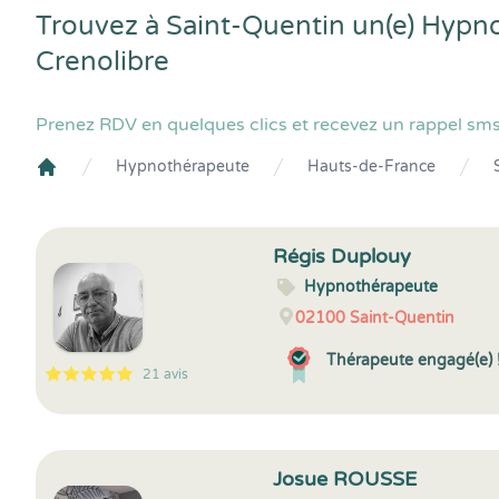
Trouvez à Saint-Quentin un(e) Hypn
Crenolibre
Prenez RDV en quelques clics et recevez un rappel sms
Hypnothérapeute
Hauts-de-France
Crenolibre
Régis Duplouy
Hypnothérapeute
02100
Saint-Quentin
Thérapeute engagé(e) 
21 avis
5
1
5
21
Josue ROUSSE