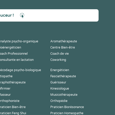
ouceur !
nalyste psycho-organique
Aromathérapeute
ioénergéticien
Centre Bien-être
oach Professionnel
Coach de vie
onsultante en lactation
Coworking
écodage psycho-biologique
Energéticien
tiopathe
Fasciathérapeute
raphothérapeute
Guérisseur
nfirmier
Kinesiologue
asseur
Musicothérapeute
rthophoniste
Orthopédie
raticien Bien-être
Praticien Biorésonance
raticien Feng Shui
Praticien Homeopathe