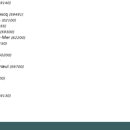
59140)
'Ascq
(59491)
n
(02100)
55)
(59300)
r-Mer
(62200)
150)
60200)
rœul
(59700)
00)
59130)