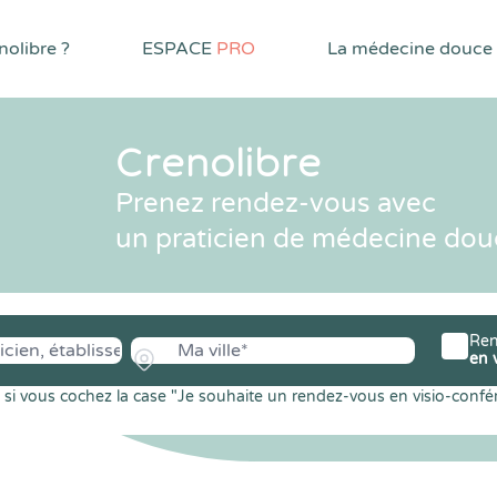
olibre ?
ESPACE
PRO
La médecine douce
Crenolibre
Prenez rendez-vous avec
un praticien de médecine dou
Ren
en 
si vous cochez la case "Je souhaite un rendez-vous en visio-confé