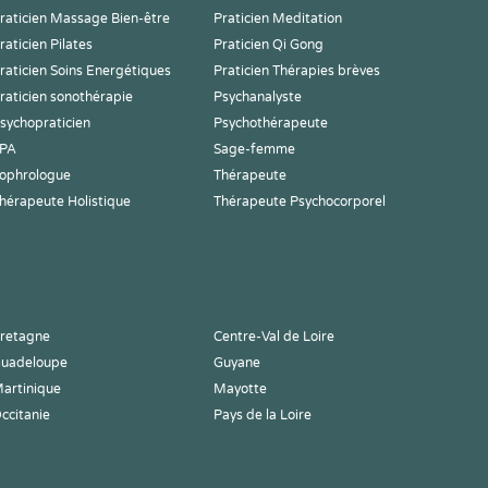
raticien Massage Bien-être
Praticien Meditation
raticien Pilates
Praticien Qi Gong
raticien Soins Energétiques
Praticien Thérapies brèves
raticien sonothérapie
Psychanalyste
sychopraticien
Psychothérapeute
PA
Sage-femme
ophrologue
Thérapeute
hérapeute Holistique
Thérapeute Psychocorporel
retagne
Centre-Val de Loire
uadeloupe
Guyane
artinique
Mayotte
ccitanie
Pays de la Loire