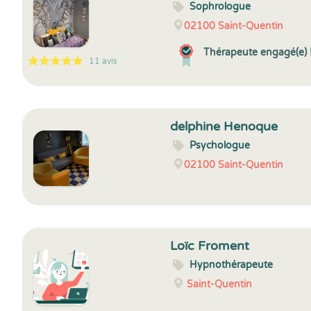
Sophrologue
02100
Saint-Quentin
Thérapeute engagé(e) 
11 avis
5
1
5
11
delphine Henoque
Psychologue
02100
Saint-Quentin
Loïc Froment
Hypnothérapeute
Saint-Quentin