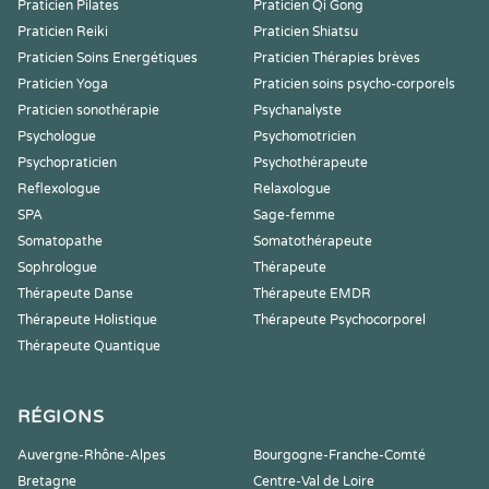
Praticien Pilates
Praticien Qi Gong
Praticien Reiki
Praticien Shiatsu
Praticien Soins Energétiques
Praticien Thérapies brèves
Praticien Yoga
Praticien soins psycho-corporels
Praticien sonothérapie
Psychanalyste
Psychologue
Psychomotricien
Psychopraticien
Psychothérapeute
Reflexologue
Relaxologue
SPA
Sage-femme
Somatopathe
Somatothérapeute
Sophrologue
Thérapeute
Thérapeute Danse
Thérapeute EMDR
Thérapeute Holistique
Thérapeute Psychocorporel
Thérapeute Quantique
RÉGIONS
Auvergne-Rhône-Alpes
Bourgogne-Franche-Comté
Bretagne
Centre-Val de Loire