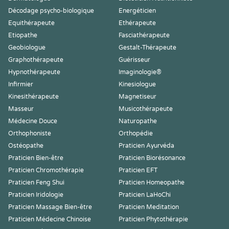
Décodage psycho-biologique
Energéticien
Equithérapeute
Ethérapeute
Etiopathe
Fasciathérapeute
Geobiologue
Gestalt-Thérapeute
Graphothérapeute
Guérisseur
Hypnothérapeute
Imaginologie®
Infirmier
Kinesiologue
Kinesithérapeute
Magnetiseur
Masseur
Musicothérapeute
Médecine Douce
Naturopathe
Orthophoniste
Orthopédie
Ostéopathe
Praticien Ayurvéda
Praticien Bien-être
Praticien Biorésonance
Praticien Chromothérapie
Praticien EFT
Praticien Feng Shui
Praticien Homeopathe
Praticien Iridologie
Praticien LaHoChi
Praticien Massage Bien-être
Praticien Meditation
Praticien Médecine Chinoise
Praticien Phytothérapie