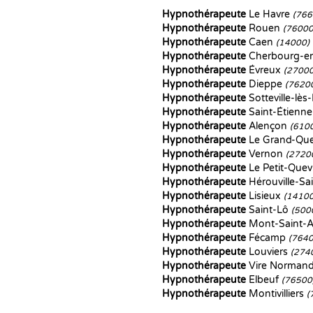
Hypnothérapeute
Le Havre
(766
Hypnothérapeute
Rouen
(76000
Hypnothérapeute
Caen
(14000)
Hypnothérapeute
Cherbourg-en
Hypnothérapeute
Évreux
(27000
Hypnothérapeute
Dieppe
(7620
Hypnothérapeute
Sotteville-lè
Hypnothérapeute
Saint-Étienn
Hypnothérapeute
Alençon
(610
Hypnothérapeute
Le Grand-Que
Hypnothérapeute
Vernon
(2720
Hypnothérapeute
Le Petit-Quevi
Hypnothérapeute
Hérouville-Sai
Hypnothérapeute
Lisieux
(14100
Hypnothérapeute
Saint-Lô
(500
Hypnothérapeute
Mont-Saint-
Hypnothérapeute
Fécamp
(7640
Hypnothérapeute
Louviers
(274
Hypnothérapeute
Vire Norman
Hypnothérapeute
Elbeuf
(76500
Hypnothérapeute
Montivilliers
(