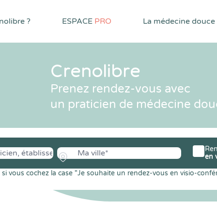
olibre ?
ESPACE
PRO
La médecine douce
Crenolibre
Prenez rendez-vous avec
un praticien de médecine dou
Ren
en 
si vous cochez la case "Je souhaite un rendez-vous en visio-confé