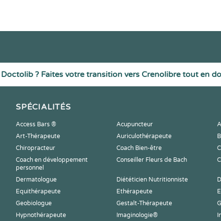
Doctolib ? Faites votre transition vers Crenolibre tout en d
SPÉCIALITÉS
Access Bars ®
Acupuncteur
A
Art-Thérapeute
Auriculothérapeute
B
Chiropracteur
Coach Bien-être
C
Coach en développement
Conseiller Fleurs de Bach
C
personnel
Dermatologue
Diététicien Nutritionniste
D
Equithérapeute
Ethérapeute
E
Geobiologue
Gestalt-Thérapeute
G
Hypnothérapeute
Imaginologie®
I