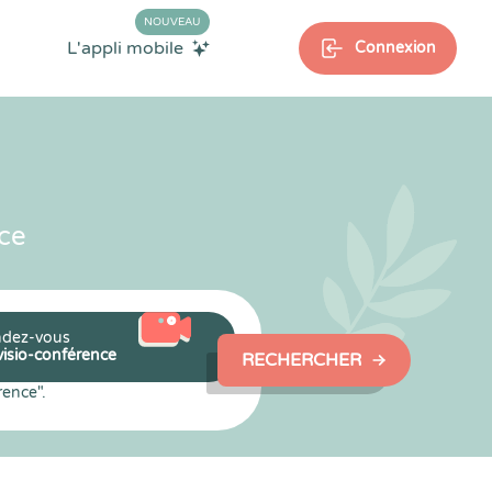
NOUVEAU
L'appli mobile
Connexion
ce
dez-vous
visio-conférence
RECHERCHER
rence".