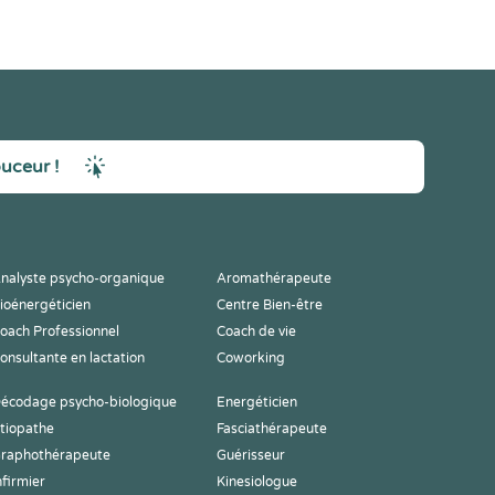
ouceur !
nalyste psycho-organique
Aromathérapeute
ioénergéticien
Centre Bien-être
oach Professionnel
Coach de vie
onsultante en lactation
Coworking
écodage psycho-biologique
Energéticien
tiopathe
Fasciathérapeute
raphothérapeute
Guérisseur
nfirmier
Kinesiologue