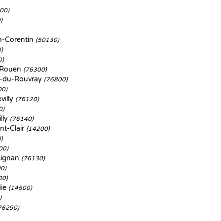
00)
)
-Corentin
(50130)
)
0)
s-Rouen
(76300)
e-du-Rouvray
(76800)
00)
villy
(76120)
0)
lly
(76140)
nt-Clair
(14200)
)
00)
Aignan
(76130)
0)
00)
die
(14500)
)
76290)