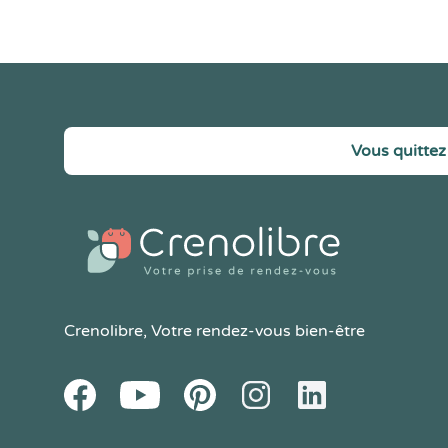
Vous quittez 
Crenolibre
, Votre rendez-vous bien-être
Youtube
Facebook
Pintereset
Instagram
LinkedIn