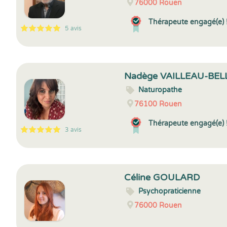
76000
Rouen
Thérapeute engagé(e) 
5 avis
5
1
5
5
Nadège VAILLEAU-BE
Naturopathe
76100
Rouen
Thérapeute engagé(e) 
3 avis
5
1
5
3
Céline GOULARD
Psychopraticienne
76000
Rouen