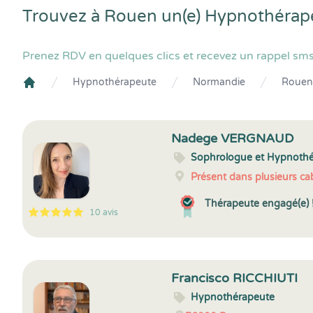
Trouvez à Rouen un(e) Hypnothérape
Prenez RDV en quelques clics et recevez un rappel sm
Hypnothérapeute
Normandie
Rouen
Crenolibre
Nadege VERGNAUD
Sophrologue et Hypnoth
Présent dans plusieurs cab
Thérapeute engagé(e) 
10 avis
5
1
5
10
Francisco RICCHIUTI
Hypnothérapeute