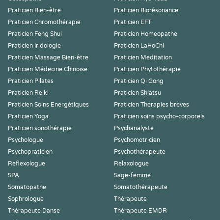
Praticien Bien-être
Praticien Biorésonance
Praticien Chromothérapie
Praticien EFT
Praticien Feng Shui
Praticien Homeopathe
Praticien Iridologie
Praticien LaHoChi
Praticien Massage Bien-être
Praticien Meditation
Praticien Médecine Chinoise
Praticien Phytothérapie
Praticien Pilates
Praticien Qi Gong
Praticien Reiki
Praticien Shiatsu
Praticien Soins Energétiques
Praticien Thérapies brèves
Praticien Yoga
Praticien soins psycho-corporels
Praticien sonothérapie
Psychanalyste
Psychologue
Psychomotricien
Psychopraticien
Psychothérapeute
Reflexologue
Relaxologue
SPA
Sage-femme
Somatopathe
Somatothérapeute
Sophrologue
Thérapeute
Thérapeute Danse
Thérapeute EMDR