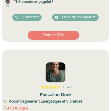
Thérapeute engagé(e) !
Contacter
Fiche du thérapeute
Prendre RDV
16 avis
5
1
5
16
Pascaline Deck
Accompagnement Energétique et Vibratoire
47000
Agen