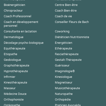
Bioénergéticien
Centre Bien-être
Chiropracteur
Coach Bien-être
Coach Professionnel
Coach de vie
Coach en développement
Conseiller Fleurs de Bach
personnel
Consultante en lactation
Coworking
Dermatologue
Diététicien Nutritionniste
Décodage psycho-biologique
Energéticien
Equithérapeute
Ethérapeute
Etiopathe
Fasciathérapeute
Geobiologue
Gestalt-Thérapeute
Graphothérapeute
Guérisseur
Hypnothérapeute
Imaginologie®
Infirmier
Kinesiologue
Kinesithérapeute
Magnetiseur
Masseur
Musicothérapeute
Médecine Douce
Naturopathe
Orthophoniste
Orthopédie
Ostéopathe
Praticien Ayurvéda