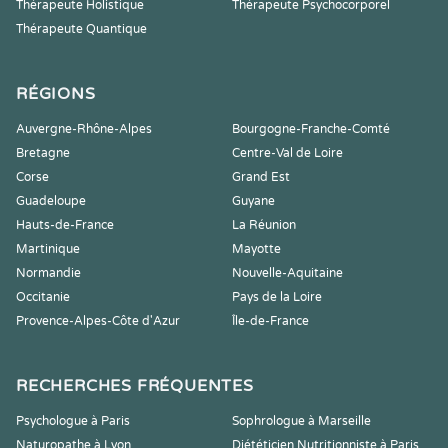
Thérapeute Holistique
Thérapeute Psychocorporel
Thérapeute Quantique
RÉGIONS
Auvergne-Rhône-Alpes
Bourgogne-Franche-Comté
Bretagne
Centre-Val de Loire
Corse
Grand Est
Guadeloupe
Guyane
Hauts-de-France
La Réunion
Martinique
Mayotte
Normandie
Nouvelle-Aquitaine
Occitanie
Pays de la Loire
Provence-Alpes-Côte d'Azur
Île-de-France
RECHERCHES FRÉQUENTES
Psychologue à Paris
Sophrologue à Marseille
Naturopathe à Lyon
Diététicien Nutritionniste à Paris