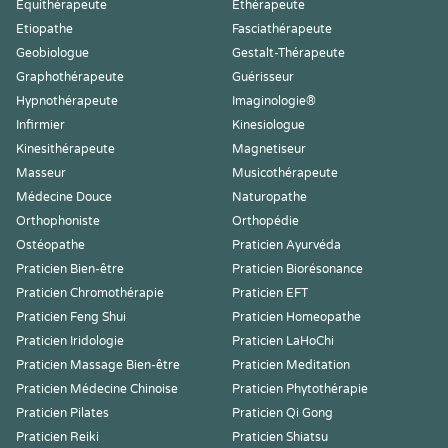
Equithérapeute
Ethérapeute
Etiopathe
Fasciathérapeute
Geobiologue
Gestalt-Thérapeute
Graphothérapeute
Guérisseur
Hypnothérapeute
Imaginologie®
Infirmier
Kinesiologue
Kinesithérapeute
Magnetiseur
Masseur
Musicothérapeute
Médecine Douce
Naturopathe
Orthophoniste
Orthopédie
Ostéopathe
Praticien Ayurvéda
Praticien Bien-être
Praticien Biorésonance
Praticien Chromothérapie
Praticien EFT
Praticien Feng Shui
Praticien Homeopathe
Praticien Iridologie
Praticien LaHoChi
Praticien Massage Bien-être
Praticien Meditation
Praticien Médecine Chinoise
Praticien Phytothérapie
Praticien Pilates
Praticien Qi Gong
Praticien Reiki
Praticien Shiatsu