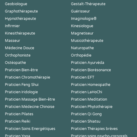
Geobiologue
Gestalt-Thérapeute
Graphothérapeute
Guérisseur
Hypnothérapeute
Imaginologie®
Infirmier
Kinesiologue
Kinesithérapeute
Magnetiseur
Masseur
Musicothérapeute
Médecine Douce
Naturopathe
Orthophoniste
Orthopédie
Ostéopathe
Praticien Ayurvéda
Praticien Bien-être
Praticien Biorésonance
Praticien Chromothérapie
Praticien EFT
Praticien Feng Shui
Praticien Homeopathe
Praticien Iridologie
Praticien LaHoChi
Praticien Massage Bien-être
Praticien Meditation
Praticien Médecine Chinoise
Praticien Phytothérapie
Praticien Pilates
Praticien Qi Gong
Praticien Reiki
Praticien Shiatsu
Praticien Soins Energétiques
Praticien Thérapies brèves
Praticien Yoga
Praticien soins psycho-corporels