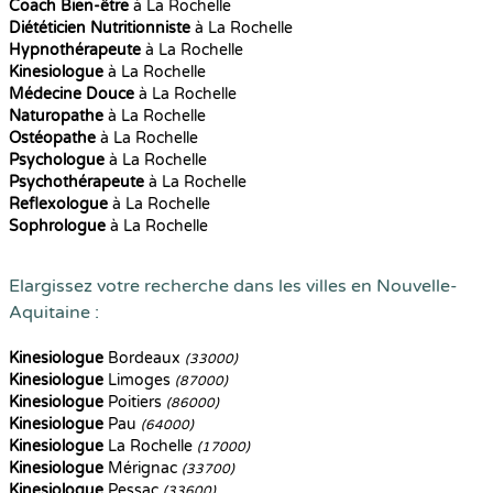
Coach Bien-être
à La Rochelle
Diététicien Nutritionniste
à La Rochelle
Hypnothérapeute
à La Rochelle
Kinesiologue
à La Rochelle
Médecine Douce
à La Rochelle
Naturopathe
à La Rochelle
Ostéopathe
à La Rochelle
Psychologue
à La Rochelle
Psychothérapeute
à La Rochelle
Reflexologue
à La Rochelle
Sophrologue
à La Rochelle
Elargissez votre recherche dans les villes en Nouvelle-
Aquitaine :
Kinesiologue
Bordeaux
(33000)
Kinesiologue
Limoges
(87000)
Kinesiologue
Poitiers
(86000)
Kinesiologue
Pau
(64000)
Kinesiologue
La Rochelle
(17000)
Kinesiologue
Mérignac
(33700)
Kinesiologue
Pessac
(33600)