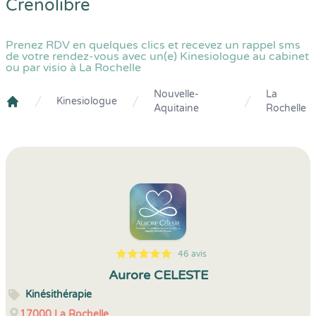
Crenolibre
Prenez RDV en quelques clics et recevez un rappel sms
de votre rendez-vous avec un(e) Kinesiologue au cabinet
ou par visio à La Rochelle
Nouvelle-
La
Kinesiologue
Aquitaine
Rochelle
Crenolibre
46 avis
5
1
5
46
Aurore CELESTE
Kinésithérapie
17000
La Rochelle