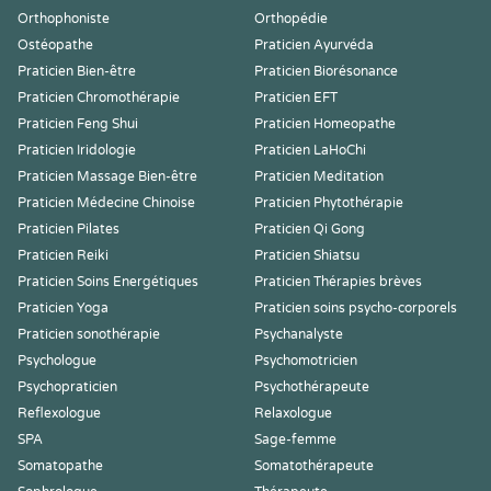
Orthophoniste
Orthopédie
Ostéopathe
Praticien Ayurvéda
Praticien Bien-être
Praticien Biorésonance
Praticien Chromothérapie
Praticien EFT
Praticien Feng Shui
Praticien Homeopathe
Praticien Iridologie
Praticien LaHoChi
Praticien Massage Bien-être
Praticien Meditation
Praticien Médecine Chinoise
Praticien Phytothérapie
Praticien Pilates
Praticien Qi Gong
Praticien Reiki
Praticien Shiatsu
Praticien Soins Energétiques
Praticien Thérapies brèves
Praticien Yoga
Praticien soins psycho-corporels
Praticien sonothérapie
Psychanalyste
Psychologue
Psychomotricien
Psychopraticien
Psychothérapeute
Reflexologue
Relaxologue
SPA
Sage-femme
Somatopathe
Somatothérapeute