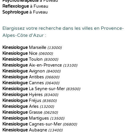
Psychothérapeute
à Fuveau
Reflexologue
à Fuveau
Sophrologue
à Fuveau
Elargissez votre recherche dans les villes en Provence-
Alpes-Côte d'Azur :
Kinesiologue
Marseille
(13000)
Kinesiologue
Nice
(06000)
Kinesiologue
Toulon
(83000)
Kinesiologue
Aix-en-Provence
(13100)
Kinesiologue
Avignon
(84000)
Kinesiologue
Antibes
(06600)
Kinesiologue
Cannes
(06400)
Kinesiologue
La Seyne-sur-Mer
(83500)
Kinesiologue
Hyères
(83400)
Kinesiologue
Fréjus
(83600)
Kinesiologue
Arles
(13200)
Kinesiologue
Grasse
(06250)
Kinesiologue
Martigues
(13500)
Kinesiologue
Cagnes-sur-Mer
(06800)
Kinesiologue
Aubagne
(13400)