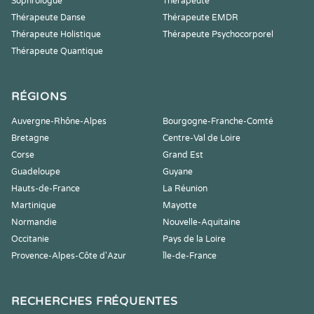
Sophrologue
Thérapeute
Thérapeute Danse
Thérapeute EMDR
Thérapeute Holistique
Thérapeute Psychocorporel
Thérapeute Quantique
RÉGIONS
Auvergne-Rhône-Alpes
Bourgogne-Franche-Comté
Bretagne
Centre-Val de Loire
Corse
Grand Est
Guadeloupe
Guyane
Hauts-de-France
La Réunion
Martinique
Mayotte
Normandie
Nouvelle-Aquitaine
Occitanie
Pays de la Loire
Provence-Alpes-Côte d'Azur
Île-de-France
RECHERCHES FRÉQUENTES