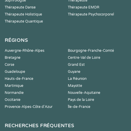
Sophrologue
Thérapeute
Thérapeute Danse
Thérapeute EMDR
Thérapeute Holistique
Thérapeute Psychocorporel
Thérapeute Quantique
RÉGIONS
Auvergne-Rhône-Alpes
Bourgogne-Franche-Comté
Bretagne
Centre-Val de Loire
Corse
Grand Est
Guadeloupe
Guyane
Hauts-de-France
La Réunion
Martinique
Mayotte
Normandie
Nouvelle-Aquitaine
Occitanie
Pays de la Loire
Provence-Alpes-Côte d'Azur
Île-de-France
RECHERCHES FRÉQUENTES