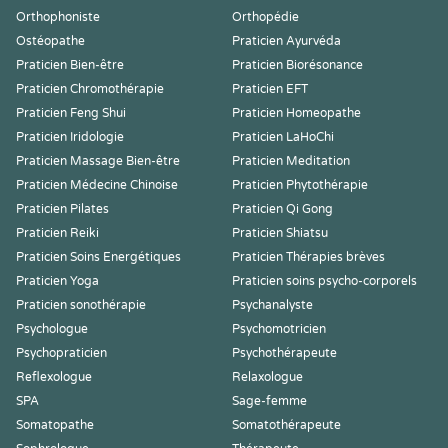
Orthophoniste
Orthopédie
Ostéopathe
Praticien Ayurvéda
Praticien Bien-être
Praticien Biorésonance
Praticien Chromothérapie
Praticien EFT
Praticien Feng Shui
Praticien Homeopathe
Praticien Iridologie
Praticien LaHoChi
Praticien Massage Bien-être
Praticien Meditation
Praticien Médecine Chinoise
Praticien Phytothérapie
Praticien Pilates
Praticien Qi Gong
Praticien Reiki
Praticien Shiatsu
Praticien Soins Energétiques
Praticien Thérapies brèves
Praticien Yoga
Praticien soins psycho-corporels
Praticien sonothérapie
Psychanalyste
Psychologue
Psychomotricien
Psychopraticien
Psychothérapeute
Reflexologue
Relaxologue
SPA
Sage-femme
Somatopathe
Somatothérapeute