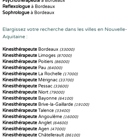
Psychothérapeute
à Bordeaux
Reflexologue
à Bordeaux
Sophrologue
à Bordeaux
Elargissez votre recherche dans les villes en Nouvelle-
Aquitaine :
Kinesithérapeute
Bordeaux
(33000)
Kinesithérapeute
Limoges
(87000)
Kinesithérapeute
Poitiers
(86000)
Kinesithérapeute
Pau
(64000)
Kinesithérapeute
La Rochelle
(17000)
Kinesithérapeute
Mérignac
(33700)
Kinesithérapeute
Pessac
(33600)
Kinesithérapeute
Niort
(79000)
Kinesithérapeute
Bayonne
(64100)
Kinesithérapeute
Brive-la-Gaillarde
(19100)
Kinesithérapeute
Talence
(33400)
Kinesithérapeute
Angoulême
(16000)
Kinesithérapeute
Anglet
(64600)
Kinesithérapeute
Agen
(47000)
Kinesithérapeute
Châtellerault
(86100)