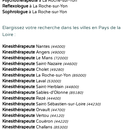
Psychothérapeute
à La Roche-sur-Yon
Reflexologue
à La Roche-sur-Yon
Sophrologue
à La Roche-sur-Yon
Elargissez votre recherche dans les villes en Pays de la
Loire :
Kinesithérapeute
Nantes
(44000)
Kinesithérapeute
Angers
(49000)
Kinesithérapeute
Le Mans
(72000)
Kinesithérapeute
Saint-Nazaire
(44600)
Kinesithérapeute
Cholet
(49280)
Kinesithérapeute
La Roche-sur-Yon
(85000)
Kinesithérapeute
Laval
(53000)
Kinesithérapeute
Saint-Herblain
(44800)
Kinesithérapeute
Sables-d'Olonne
(85180)
Kinesithérapeute
Rezé
(44400)
Kinesithérapeute
Saint-Sébastien-sur-Loire
(44230)
Kinesithérapeute
Orvault
(44700)
Kinesithérapeute
Vertou
(44120)
Kinesithérapeute
Couëron
(44220)
Kinesithérapeute
Challans
(85300)