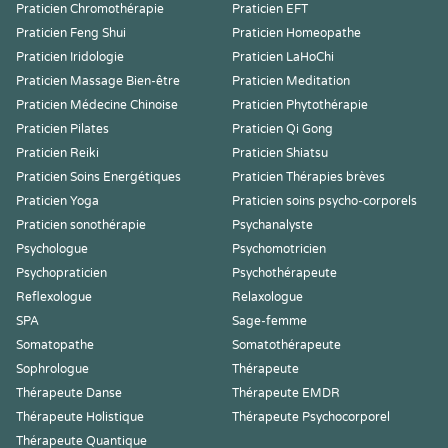
Praticien Chromothérapie
Praticien EFT
Praticien Feng Shui
Praticien Homeopathe
Praticien Iridologie
Praticien LaHoChi
Praticien Massage Bien-être
Praticien Meditation
Praticien Médecine Chinoise
Praticien Phytothérapie
Praticien Pilates
Praticien Qi Gong
Praticien Reiki
Praticien Shiatsu
Praticien Soins Energétiques
Praticien Thérapies brèves
Praticien Yoga
Praticien soins psycho-corporels
Praticien sonothérapie
Psychanalyste
Psychologue
Psychomotricien
Psychopraticien
Psychothérapeute
Reflexologue
Relaxologue
SPA
Sage-femme
Somatopathe
Somatothérapeute
Sophrologue
Thérapeute
Thérapeute Danse
Thérapeute EMDR
Thérapeute Holistique
Thérapeute Psychocorporel
Thérapeute Quantique