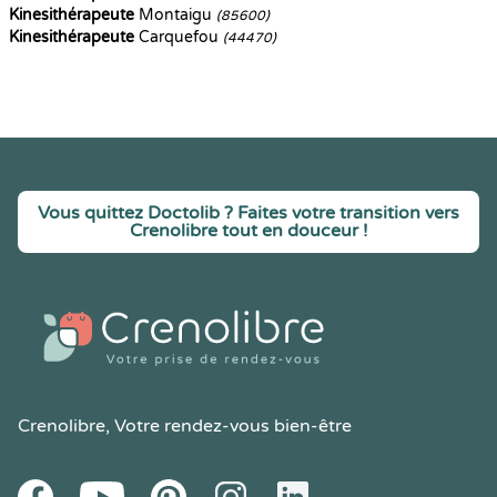
Kinesithérapeute
Montaigu
(85600)
Kinesithérapeute
Carquefou
(44470)
Vous quittez Doctolib ? Faites votre transition vers
Crenolibre tout en douceur !
Crenolibre
, Votre rendez-vous bien-être
Youtube
Facebook
Pintereset
Instagram
LinkedIn