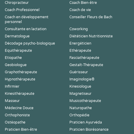
Chiropracteur
Coach Bien-être
Coach Professionnel
Coach de vie
Coach en développement
Conseiller Fleurs de Bach
personnel
Consultante en lactation
Coworking
Dermatologue
Diététicien Nutritionniste
Décodage psycho-biologique
Energéticien
Equithérapeute
Ethérapeute
Etiopathe
Fasciathérapeute
Geobiologue
Gestalt-Thérapeute
Graphothérapeute
Guérisseur
Hypnothérapeute
Imaginologie®
Infirmier
Kinesiologue
Kinesithérapeute
Magnetiseur
Masseur
Musicothérapeute
Médecine Douce
Naturopathe
Orthophoniste
Orthopédie
Ostéopathe
Praticien Ayurvéda
Praticien Bien-être
Praticien Biorésonance