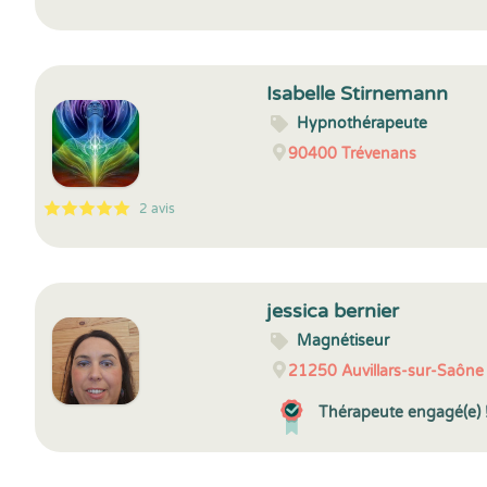
5
1
5
5
Isabelle Stirnemann
Hypnothérapeute
90400
Trévenans
2 avis
5
1
5
2
jessica bernier
Magnétiseur
21250
Auvillars-sur-Saône
Thérapeute engagé(e) 