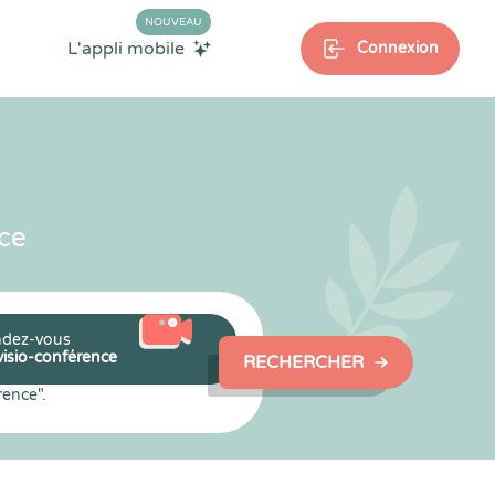
NOUVEAU
L'appli mobile
Connexion
ce
dez-vous
visio-conférence
RECHERCHER
rence".