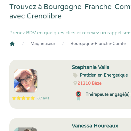
Trouvez à Bourgogne-Franche-Comté 
avec
Crenolibre
Prenez RDV en quelques clics et recevez un rappel sm
Magnetiseur
Bourgogne-Franche-Comté
Crenolibre
Stephanie Valla
Praticien en Énergétique
21310
Bèze
Thérapeute engagé(e) 
87 avis
5
1
5
87
Vanessa Houreaux