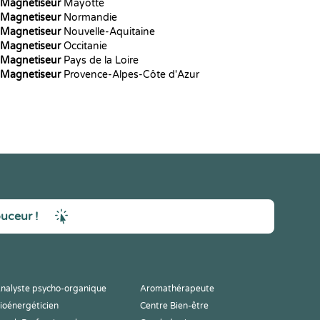
Magnetiseur
Mayotte
Magnetiseur
Normandie
Magnetiseur
Nouvelle-Aquitaine
Magnetiseur
Occitanie
Magnetiseur
Pays de la Loire
Magnetiseur
Provence-Alpes-Côte d'Azur
ouceur !
nalyste psycho-organique
Aromathérapeute
ioénergéticien
Centre Bien-être