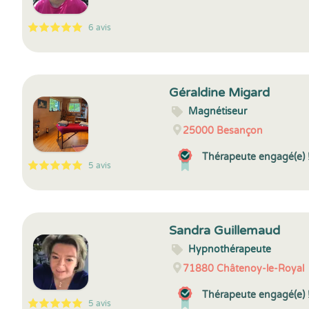
6 avis
5
1
5
6
Géraldine Migard
Magnétiseur
25000
Besançon
Thérapeute engagé(e) 
5 avis
5
1
5
5
Sandra Guillemaud
Hypnothérapeute
71880
Châtenoy-le-Royal
Thérapeute engagé(e) 
5 avis