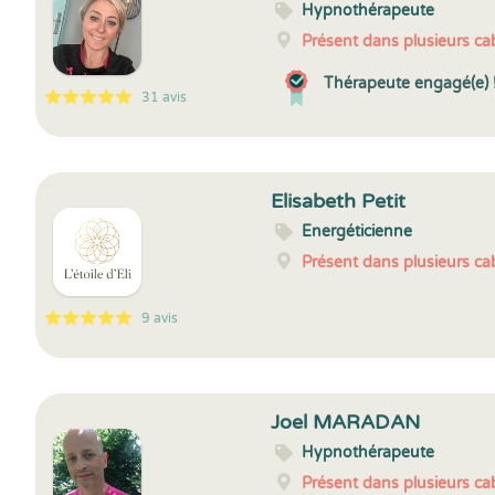
Hypnothérapeute
Présent dans plusieurs cab
Thérapeute engagé(e) 
31 avis
5
1
5
31
Elisabeth Petit
Energéticienne
Présent dans plusieurs cab
9 avis
5
1
5
9
Joel MARADAN
Hypnothérapeute
Présent dans plusieurs cab