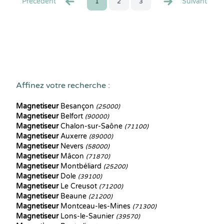
Precédent
Suivant
1
2
3
Affinez votre recherche :
Magnetiseur
Besançon
(25000)
Magnetiseur
Belfort
(90000)
Magnetiseur
Chalon-sur-Saône
(71100)
Magnetiseur
Auxerre
(89000)
Magnetiseur
Nevers
(58000)
Magnetiseur
Mâcon
(71870)
Magnetiseur
Montbéliard
(25200)
Magnetiseur
Dole
(39100)
Magnetiseur
Le Creusot
(71200)
Magnetiseur
Beaune
(21200)
Magnetiseur
Montceau-les-Mines
(71300)
Magnetiseur
Lons-le-Saunier
(39570)