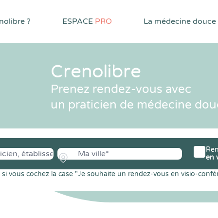
olibre ?
ESPACE
PRO
La médecine douce
Crenolibre
Prenez rendez-vous avec
un praticien de médecine dou
Ren
en 
si vous cochez la case "Je souhaite un rendez-vous en visio-confé