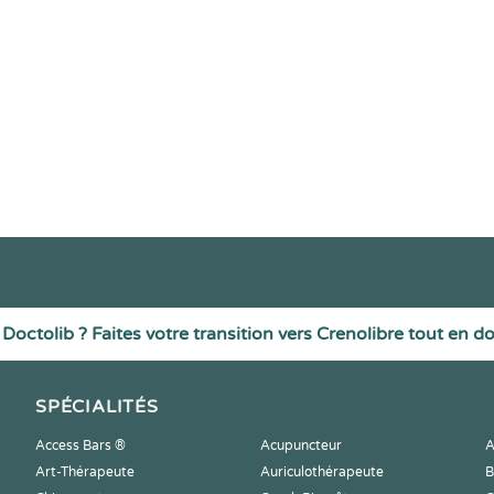
Doctolib ? Faites votre transition vers Crenolibre tout en d
SPÉCIALITÉS
Access Bars ®
Acupuncteur
A
Art-Thérapeute
Auriculothérapeute
B