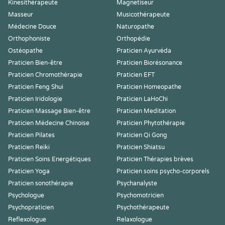
Kinesithérapeute
Magnetiseur
Masseur
Musicothérapeute
Médecine Douce
Naturopathe
Orthophoniste
Orthopédie
Ostéopathe
Praticien Ayurvéda
Praticien Bien-être
Praticien Biorésonance
Praticien Chromothérapie
Praticien EFT
Praticien Feng Shui
Praticien Homeopathe
Praticien Iridologie
Praticien LaHoChi
Praticien Massage Bien-être
Praticien Meditation
Praticien Médecine Chinoise
Praticien Phytothérapie
Praticien Pilates
Praticien Qi Gong
Praticien Reiki
Praticien Shiatsu
Praticien Soins Energétiques
Praticien Thérapies brèves
Praticien Yoga
Praticien soins psycho-corporels
Praticien sonothérapie
Psychanalyste
Psychologue
Psychomotricien
Psychopraticien
Psychothérapeute
Reflexologue
Relaxologue