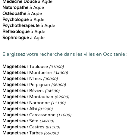
Médecine Douce
à Agde
Naturopathe
à Agde
Ostéopathe
à Agde
Psychologue
à Agde
Psychothérapeute
à Agde
Reflexologue
à Agde
Sophrologue
à Agde
Elargissez votre recherche dans les villes en Occitanie :
Magnetiseur
Toulouse
(31000)
Magnetiseur
Montpellier
(34000)
Magnetiseur
Nîmes
(30000)
Magnetiseur
Perpignan
(66000)
Magnetiseur
Béziers
(34500)
Magnetiseur
Montauban
(82000)
Magnetiseur
Narbonne
(11100)
Magnetiseur
Albi
(81990)
Magnetiseur
Carcassonne
(11000)
Magnetiseur
Sète
(34200)
Magnetiseur
Castres
(81100)
Magnetiseur
Tarbes
(65000)