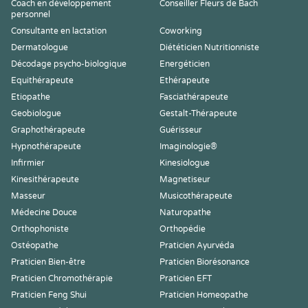
Coach en développement
Conseiller Fleurs de Bach
personnel
Consultante en lactation
Coworking
Dermatologue
Diététicien Nutritionniste
Décodage psycho-biologique
Energéticien
Equithérapeute
Ethérapeute
Etiopathe
Fasciathérapeute
Geobiologue
Gestalt-Thérapeute
Graphothérapeute
Guérisseur
Hypnothérapeute
Imaginologie®
Infirmier
Kinesiologue
Kinesithérapeute
Magnetiseur
Masseur
Musicothérapeute
Médecine Douce
Naturopathe
Orthophoniste
Orthopédie
Ostéopathe
Praticien Ayurvéda
Praticien Bien-être
Praticien Biorésonance
Praticien Chromothérapie
Praticien EFT
Praticien Feng Shui
Praticien Homeopathe