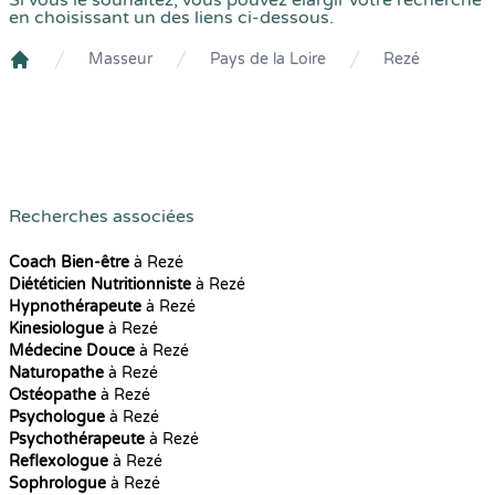
Si vous le souhaitez, vous pouvez élargir votre recherche
en choisissant un des liens ci-dessous.
Masseur
Pays de la Loire
Rezé
Crenolibre
Recherches associées
Coach Bien-être
à Rezé
Diététicien Nutritionniste
à Rezé
Hypnothérapeute
à Rezé
Kinesiologue
à Rezé
Médecine Douce
à Rezé
Naturopathe
à Rezé
Ostéopathe
à Rezé
Psychologue
à Rezé
Psychothérapeute
à Rezé
Reflexologue
à Rezé
Sophrologue
à Rezé