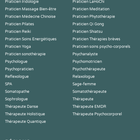
Praticien Iridologie
Praticien LaHoChi
Praticien Massage Bien-être
Praticien Meditation
Praticien Médecine Chinoise
Praticien Phytothérapie
Praticien Pilates
Praticien Qi Gong
Praticien Reiki
Praticien Shiatsu
Praticien Soins Energétiques
Praticien Thérapies brèves
Praticien Yoga
Praticien soins psycho-corporels
Praticien sonothérapie
Psychanalyste
Psychologue
Psychomotricien
Psychopraticien
Psychothérapeute
Reflexologue
Relaxologue
SPA
Sage-femme
Somatopathe
Somatothérapeute
Sophrologue
Thérapeute
Thérapeute Danse
Thérapeute EMDR
Thérapeute Holistique
Thérapeute Psychocorporel
Thérapeute Quantique