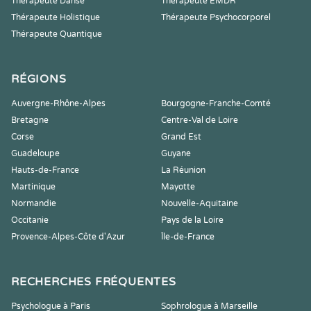
Thérapeute Danse
Thérapeute EMDR
Thérapeute Holistique
Thérapeute Psychocorporel
Thérapeute Quantique
RÉGIONS
Auvergne-Rhône-Alpes
Bourgogne-Franche-Comté
Bretagne
Centre-Val de Loire
Corse
Grand Est
Guadeloupe
Guyane
Hauts-de-France
La Réunion
Martinique
Mayotte
Normandie
Nouvelle-Aquitaine
Occitanie
Pays de la Loire
Provence-Alpes-Côte d'Azur
Île-de-France
RECHERCHES FRÉQUENTES
Psychologue à Paris
Sophrologue à Marseille