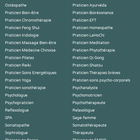
Ostéopathe
Praticien Ayurvéda
Praticien Bien-être
Praticien Biorésonance
Praticien Chromothérapie
Praticien EFT
Praticien Feng Shui
Praticien Homeopathe
Praticien Iridologie
Praticien LaHoChi
Praticien Massage Bien-être
Praticien Meditation
Praticien Médecine Chinoise
Praticien Phytothérapie
Praticien Pilates
Praticien Qi Gong
Praticien Reiki
Praticien Shiatsu
Praticien Soins Energétiques
Praticien Thérapies brèves
Praticien Yoga
Praticien soins psycho-corporels
Praticien sonothérapie
Psychanalyste
Psychologue
Psychomotricien
Psychopraticien
Psychothérapeute
Reflexologue
Relaxologue
SPA
Sage-femme
Somatopathe
Somatothérapeute
Sophrologue
Thérapeute