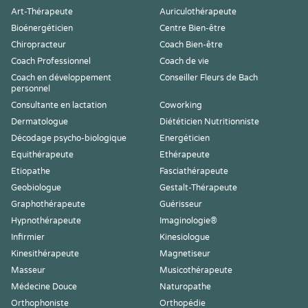
Art-Thérapeute
Auriculothérapeute
Bioénergéticien
Centre Bien-être
Chiropracteur
Coach Bien-être
Coach Professionnel
Coach de vie
Coach en développement
Conseiller Fleurs de Bach
personnel
Consultante en lactation
Coworking
Dermatologue
Diététicien Nutritionniste
Décodage psycho-biologique
Energéticien
Equithérapeute
Ethérapeute
Etiopathe
Fasciathérapeute
Geobiologue
Gestalt-Thérapeute
Graphothérapeute
Guérisseur
Hypnothérapeute
Imaginologie®
Infirmier
Kinesiologue
Kinesithérapeute
Magnetiseur
Masseur
Musicothérapeute
Médecine Douce
Naturopathe
Orthophoniste
Orthopédie