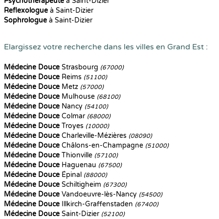
Psychothérapeute
à Saint-Dizier
Reflexologue
à Saint-Dizier
Sophrologue
à Saint-Dizier
Elargissez votre recherche dans les villes en Grand Est :
Médecine Douce
Strasbourg
(67000)
Médecine Douce
Reims
(51100)
Médecine Douce
Metz
(57000)
Médecine Douce
Mulhouse
(68100)
Médecine Douce
Nancy
(54100)
Médecine Douce
Colmar
(68000)
Médecine Douce
Troyes
(10000)
Médecine Douce
Charleville-Mézières
(08090)
Médecine Douce
Châlons-en-Champagne
(51000)
Médecine Douce
Thionville
(57100)
Médecine Douce
Haguenau
(67500)
Médecine Douce
Épinal
(88000)
Médecine Douce
Schiltigheim
(67300)
Médecine Douce
Vandoeuvre-lès-Nancy
(54500)
Médecine Douce
Illkirch-Graffenstaden
(67400)
Médecine Douce
Saint-Dizier
(52100)