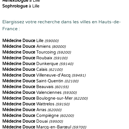
Reflexologue
à Lille
Sophrologue
à Lille
Elargissez votre recherche dans les villes en Hauts-de-
France :
Médecine Douce
Lille
(59000)
Médecine Douce
Amiens
(80000)
Médecine Douce
Tourcoing
(59200)
Médecine Douce
Roubaix
(59100)
Médecine Douce
Dunkerque
(59140)
Médecine Douce
Calais
(62100)
Médecine Douce
Villeneuve-d'Ascq
(59491)
Médecine Douce
Saint-Quentin
(02100)
Médecine Douce
Beauvais
(60155)
Médecine Douce
Valenciennes
(59300)
Médecine Douce
Boulogne-sur-Mer
(62200)
Médecine Douce
Wattrelos
(59150)
Médecine Douce
Arras
(62000)
Médecine Douce
Compiègne
(60200)
Médecine Douce
Douai
(59500)
Médecine Douce
Marcq-en-Barœul
(59700)