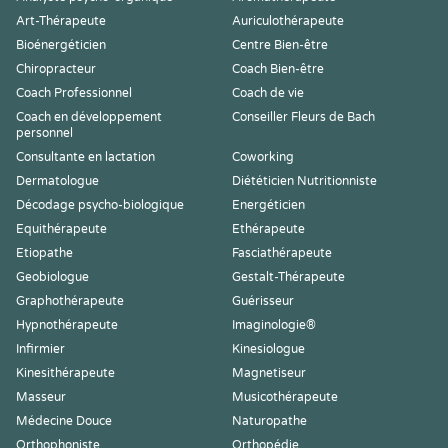
Art-Thérapeute
Auriculothérapeute
Bioénergéticien
Centre Bien-être
Chiropracteur
Coach Bien-être
Coach Professionnel
Coach de vie
Coach en développement
Conseiller Fleurs de Bach
personnel
Consultante en lactation
Coworking
Dermatologue
Diététicien Nutritionniste
Décodage psycho-biologique
Energéticien
Equithérapeute
Ethérapeute
Etiopathe
Fasciathérapeute
Geobiologue
Gestalt-Thérapeute
Graphothérapeute
Guérisseur
Hypnothérapeute
Imaginologie®
Infirmier
Kinesiologue
Kinesithérapeute
Magnetiseur
Masseur
Musicothérapeute
Médecine Douce
Naturopathe
Orthophoniste
Orthopédie