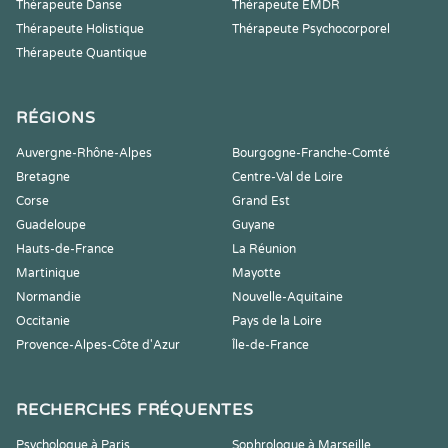
Thérapeute Danse
Thérapeute EMDR
Thérapeute Holistique
Thérapeute Psychocorporel
Thérapeute Quantique
RÉGIONS
Auvergne-Rhône-Alpes
Bourgogne-Franche-Comté
Bretagne
Centre-Val de Loire
Corse
Grand Est
Guadeloupe
Guyane
Hauts-de-France
La Réunion
Martinique
Mayotte
Normandie
Nouvelle-Aquitaine
Occitanie
Pays de la Loire
Provence-Alpes-Côte d'Azur
Île-de-France
RECHERCHES FRÉQUENTES
Psychologue à Paris
Sophrologue à Marseille