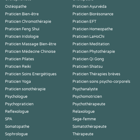
Ostéopathe
Praticien Ayurvéda
Praticien Bien-être
Praticien Biorésonance
Praticien Chromothérapie
Praticien EFT
Praticien Feng Shui
Praticien Homeopathe
Praticien Iridologie
Praticien LaHoChi
Praticien Massage Bien-être
Praticien Meditation
Praticien Médecine Chinoise
Praticien Phytothérapie
Praticien Pilates
Praticien Qi Gong
Praticien Reiki
Praticien Shiatsu
Praticien Soins Energétiques
Praticien Thérapies brèves
Praticien Yoga
Praticien soins psycho-corporels
Praticien sonothérapie
Psychanalyste
Psychologue
Psychomotricien
Psychopraticien
Psychothérapeute
Reflexologue
Relaxologue
SPA
Sage-femme
Somatopathe
Somatothérapeute
Sophrologue
Thérapeute