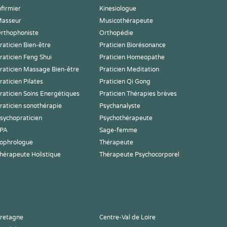
nfirmier
Kinesiologue
asseur
Musicothérapeute
rthophoniste
Orthopédie
raticien Bien-être
Praticien Biorésonance
raticien Feng Shui
Praticien Homeopathe
raticien Massage Bien-être
Praticien Meditation
raticien Pilates
Praticien Qi Gong
raticien Soins Energétiques
Praticien Thérapies brèves
raticien sonothérapie
Psychanalyste
sychopraticien
Psychothérapeute
PA
Sage-femme
ophrologue
Thérapeute
hérapeute Holistique
Thérapeute Psychocorporel
retagne
Centre-Val de Loire