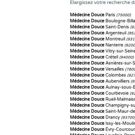
Elargissez votre recherche da
Médecine Douce
Paris
(75000)
Médecine Douce
Boulogne-Bill
Médecine Douce
Saint-Denis
(9
Médecine Douce
Argenteuil
(95
Médecine Douce
Montreuil
(931
Médecine Douce
Nanterre
(9200
Médecine Douce
Vitry-sur-Sein
Médecine Douce
Créteil
(94000)
Médecine Douce
Asnières-sur-
Médecine Douce
Versailles
(780
Médecine Douce
Colombes
(92
Médecine Douce
Aubervilliers
(9
Médecine Douce
Aulnay-sous-
Médecine Douce
Courbevoie
(9
Médecine Douce
Rueil-Malmai
Médecine Douce
Champigny-s
Médecine Douce
Saint-Maur-d
Médecine Douce
Drancy
(93700
Médecine Douce
Issy-les-Moul
Médecine Douce
Évry-Courcou