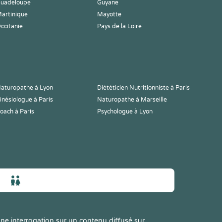
uadeloupe
Guyane
artinique
Mayotte
ccitanie
Pays de la Loire
aturopathe à Lyon
Diététicien Nutritionniste à Paris
inésiologue à Paris
Naturopathe à Marseille
oach à Paris
Psychologue à Lyon
ne interrogation sur un contenu diffusé sur