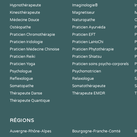
Hypnothérapeute
Imaginologie®
I
Kinesithérapeute
Magnetiseur
M
Médecine Douce
Naturopathe
O
Ostéopathe
Praticien Ayurvéda
P
Praticien Chromothérapie
Praticien EFT
P
Praticien Iridologie
Praticien LaHoChi
P
Praticien Médecine Chinoise
Praticien Phytothérapie
P
Praticien Reiki
Praticien Shiatsu
P
Praticien Yoga
Praticien soins psycho-corporels
P
Psychologue
Psychomotricien
P
Reflexologue
Relaxologue
S
Somatopathe
Somatothérapeute
S
Thérapeute Danse
Thérapeute EMDR
T
Thérapeute Quantique
RÉGIONS
Auvergne-Rhône-Alpes
Bourgogne-Franche-Comté
B