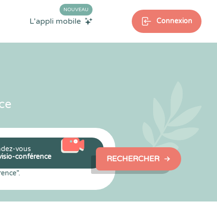
NOUVEAU
L'appli mobile
Connexion
ce
dez-vous
visio-conférence
RECHERCHER
rence".