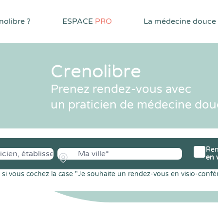
olibre ?
ESPACE
PRO
La médecine douce
Crenolibre
Prenez rendez-vous avec
un praticien de médecine dou
Ren
en 
si vous cochez la case "Je souhaite un rendez-vous en visio-confé