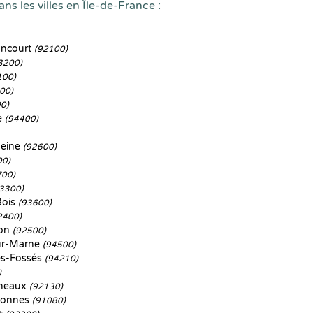
ns les villes en Île-de-France :
ancourt
(92100)
3200)
100)
00)
0)
e
(94400)
Seine
(92600)
00)
700)
3300)
Bois
(93600)
2400)
son
(92500)
ur-Marne
(94500)
es-Fossés
(94210)
)
ineaux
(92130)
ronnes
(91080)