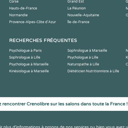
Corse
Grand Est
G
Hauts-de-France
La Réunion
M
Normandie
Nouvelle-Aquitaine
O
Provence-Alpes-Côte d'Azur
Île-de-France
RECHERCHES FRÉQUENTES
Psychologue à Paris
Sophrologue à Marseille
N
Sophrologue à Lille
Psychologue à Lille
K
Psychologue à Marseille
Naturopathe à Lille
C
Kinésiologue à Marseille
Diététicien Nutritionniste à Lille
 rencontrer Crenolibre sur les salons dans toute la France !
r plus d'informations à propos de nos services ou bien vous avez u