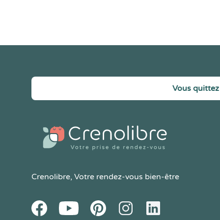
Vous quittez 
Crenolibre
, Votre rendez-vous bien-être
Youtube
Facebook
Pintereset
Instagram
LinkedIn