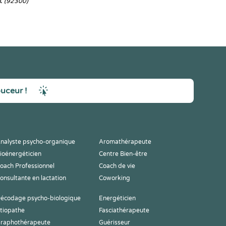
et
(92300)
ouceur !
nalyste psycho-organique
Aromathérapeute
ioénergéticien
Centre Bien-être
oach Professionnel
Coach de vie
onsultante en lactation
Coworking
écodage psycho-biologique
Energéticien
tiopathe
Fasciathérapeute
raphothérapeute
Guérisseur