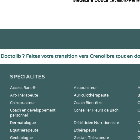
Médecine Douce
Levallois-Perr
Doctolib ? Faites votre transition vers Crenolibre tout en d
SPÉCIALITÉS
Access Bars ®
Acupuncteur
A
Art-Thérapeute
Auriculothérapeute
B
Chiropracteur
Coach Bien-être
C
Coach en développement
Conseiller Fleurs de Bach
C
personnel
Dermatologue
Diététicien Nutritionniste
D
Equithérapeute
Ethérapeute
E
Geobiologue
Gestalt-Thérapeute
G