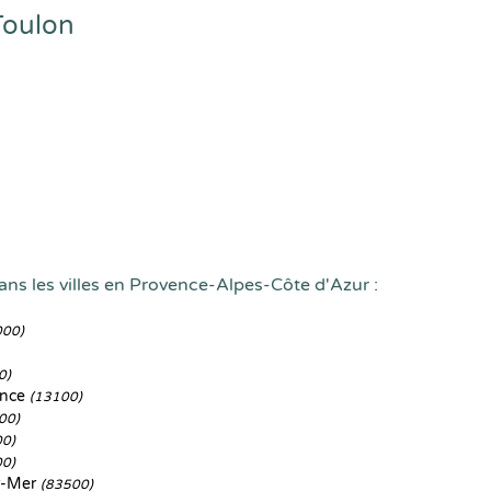
Toulon
ans les villes en Provence-Alpes-Côte d'Azur :
000)
0)
ence
(13100)
00)
00)
00)
r-Mer
(83500)