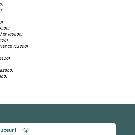
0)
)
0)
3500)
-Mer
(06800)
400)
ovence
(13300)
6110)
(83300)
600)
ouceur !