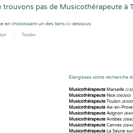
 trouvons pas de Musicothérapeute à 
he en choisissant un des liens ci-dessous.
zur
Toulon
Elargissez votre recherche d
Musicothérapeute
Marseille
(13
Musicothérapeute
Nice
(06000)
Musicothérapeute
Toulon
(8300
Musicothérapeute
Aix-en-Prov
Musicothérapeute
Avignon
(840
Musicothérapeute
Antibes
(066
Musicothérapeute
Cannes
(064
Musicothérapeute
La Seyne-su