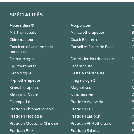
SPÉCIALITÉS
Access Bars ®
Acupuncteur
A
Art-Thérapeute
Auriculothérapeute
B
Chiropracteur
Coach Bien-être
C
Coach en développement
Conseiller Fleurs de Bach
C
personnel
Dermatologue
Diététicien Nutritionniste
D
Equithérapeute
Ethérapeute
E
Geobiologue
Gestalt-Thérapeute
G
Hypnothérapeute
Imaginologie®
I
Kinesithérapeute
Magnetiseur
M
Médecine Douce
Naturopathe
O
Ostéopathe
Praticien Ayurvéda
P
Praticien Chromothérapie
Praticien EFT
P
Praticien Iridologie
Praticien LaHoChi
P
Praticien Médecine Chinoise
Praticien Phytothérapie
P
Praticien Reiki
Praticien Shiatsu
P