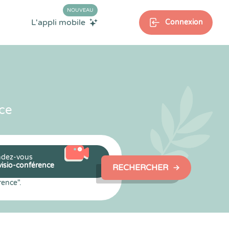
NOUVEAU
L'appli mobile
Connexion
ce
dez-vous
visio-conférence
RECHERCHER
rence".