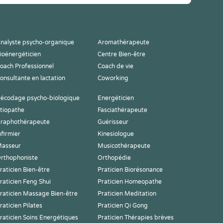
nalyste psycho-organique
Aromathérapeute
ioénergéticien
Centre Bien-être
oach Professionnel
Coach de vie
onsultante en lactation
Coworking
écodage psycho-biologique
Energéticien
tiopathe
Fasciathérapeute
raphothérapeute
Guérisseur
nfirmier
Kinesiologue
asseur
Musicothérapeute
rthophoniste
Orthopédie
raticien Bien-être
Praticien Biorésonance
raticien Feng Shui
Praticien Homeopathe
raticien Massage Bien-être
Praticien Meditation
raticien Pilates
Praticien Qi Gong
raticien Soins Energétiques
Praticien Thérapies brèves