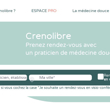
olibre ?
ESPACE
PRO
La médecine douce
Crenolibre
Prenez rendez-vous avec
un praticien de médecine dou
Ren
en 
si vous cochez la case "Je souhaite un rendez-vous en visio-confé