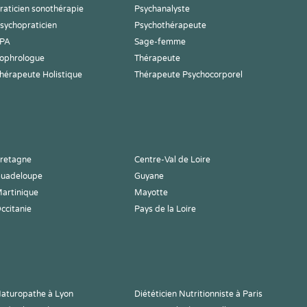
raticien sonothérapie
Psychanalyste
sychopraticien
Psychothérapeute
PA
Sage-femme
ophrologue
Thérapeute
hérapeute Holistique
Thérapeute Psychocorporel
retagne
Centre-Val de Loire
uadeloupe
Guyane
artinique
Mayotte
ccitanie
Pays de la Loire
aturopathe à Lyon
Diététicien Nutritionniste à Paris