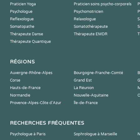
Praticien Yoga
Praticien soins psycho-corporels
P
Psychologue
Psychomotricien
P
Reflexologue
Relaxologue
S
Somatopathe
Somatothérapeute
S
Thérapeute Danse
Thérapeute EMDR
T
Thérapeute Quantique
RÉGIONS
Auvergne-Rhône-Alpes
Bourgogne-Franche-Comté
B
Corse
Grand Est
G
Hauts-de-France
La Réunion
M
Normandie
Nouvelle-Aquitaine
O
Provence-Alpes-Côte d'Azur
Île-de-France
RECHERCHES FRÉQUENTES
Psychologue à Paris
Sophrologue à Marseille
N