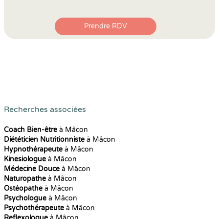
Prendre RDV
Recherches associées
Coach Bien-être
à Mâcon
Diététicien Nutritionniste
à Mâcon
Hypnothérapeute
à Mâcon
Kinesiologue
à Mâcon
Médecine Douce
à Mâcon
Naturopathe
à Mâcon
Ostéopathe
à Mâcon
Psychologue
à Mâcon
Psychothérapeute
à Mâcon
Reflexologue
à Mâcon