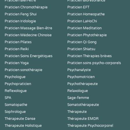
Praticien Bien-être
Praticien Biorésonance
Praticien Chromothérapie
Praticien EFT
Praticien Feng Shui
Praticien Homeopathe
Praticien Iridologie
Praticien LaHoChi
Praticien Massage Bien-être
Praticien Meditation
Praticien Médecine Chinoise
Praticien Phytothérapie
Praticien Pilates
Praticien Qi Gong
Praticien Reiki
Praticien Shiatsu
Praticien Soins Energétiques
Praticien Thérapies brèves
Praticien Yoga
Praticien soins psycho-corporels
Praticien sonothérapie
Psychanalyste
Psychologue
Psychomotricien
Psychopraticien
Psychothérapeute
Reflexologue
Relaxologue
SPA
Sage-femme
Somatopathe
Somatothérapeute
Sophrologue
Thérapeute
Thérapeute Danse
Thérapeute EMDR
Thérapeute Holistique
Thérapeute Psychocorporel