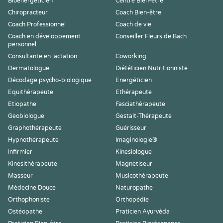
Bioénergéticien
Centre Bien-être
Chiropracteur
Coach Bien-être
Coach Professionnel
Coach de vie
Coach en développement
Conseiller Fleurs de Bach
personnel
Consultante en lactation
Coworking
Dermatologue
Diététicien Nutritionniste
Décodage psycho-biologique
Energéticien
Equithérapeute
Ethérapeute
Etiopathe
Fasciathérapeute
Geobiologue
Gestalt-Thérapeute
Graphothérapeute
Guérisseur
Hypnothérapeute
Imaginologie®
Infirmier
Kinesiologue
Kinesithérapeute
Magnetiseur
Masseur
Musicothérapeute
Médecine Douce
Naturopathe
Orthophoniste
Orthopédie
Ostéopathe
Praticien Ayurvéda