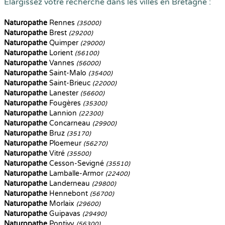
Elargissez votre recherche dans les villes en Bretagne :
Naturopathe
Rennes
(35000)
Naturopathe
Brest
(29200)
Naturopathe
Quimper
(29000)
Naturopathe
Lorient
(56100)
Naturopathe
Vannes
(56000)
Naturopathe
Saint-Malo
(35400)
Naturopathe
Saint-Brieuc
(22000)
Naturopathe
Lanester
(56600)
Naturopathe
Fougères
(35300)
Naturopathe
Lannion
(22300)
Naturopathe
Concarneau
(29900)
Naturopathe
Bruz
(35170)
Naturopathe
Ploemeur
(56270)
Naturopathe
Vitré
(35500)
Naturopathe
Cesson-Sevigné
(35510)
Naturopathe
Lamballe-Armor
(22400)
Naturopathe
Landerneau
(29800)
Naturopathe
Hennebont
(56700)
Naturopathe
Morlaix
(29600)
Naturopathe
Guipavas
(29490)
Naturopathe
Pontivy
(56300)