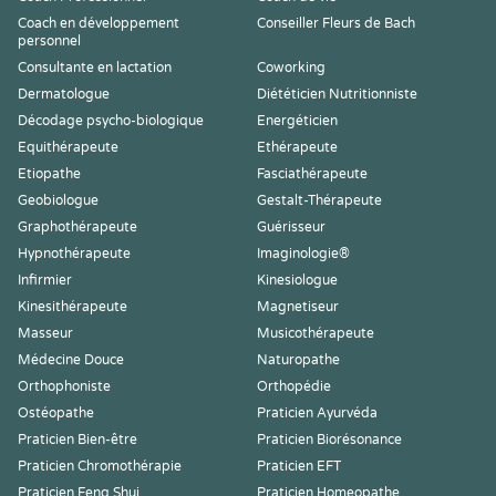
Coach en développement
Conseiller Fleurs de Bach
personnel
Consultante en lactation
Coworking
Dermatologue
Diététicien Nutritionniste
Décodage psycho-biologique
Energéticien
Equithérapeute
Ethérapeute
Etiopathe
Fasciathérapeute
Geobiologue
Gestalt-Thérapeute
Graphothérapeute
Guérisseur
Hypnothérapeute
Imaginologie®
Infirmier
Kinesiologue
Kinesithérapeute
Magnetiseur
Masseur
Musicothérapeute
Médecine Douce
Naturopathe
Orthophoniste
Orthopédie
Ostéopathe
Praticien Ayurvéda
Praticien Bien-être
Praticien Biorésonance
Praticien Chromothérapie
Praticien EFT
Praticien Feng Shui
Praticien Homeopathe