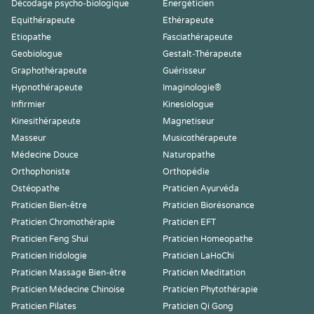
Décodage psycho-biologique
Energéticien
Equithérapeute
Ethérapeute
Etiopathe
Fasciathérapeute
Geobiologue
Gestalt-Thérapeute
Graphothérapeute
Guérisseur
Hypnothérapeute
Imaginologie®
Infirmier
Kinesiologue
Kinesithérapeute
Magnetiseur
Masseur
Musicothérapeute
Médecine Douce
Naturopathe
Orthophoniste
Orthopédie
Ostéopathe
Praticien Ayurvéda
Praticien Bien-être
Praticien Biorésonance
Praticien Chromothérapie
Praticien EFT
Praticien Feng Shui
Praticien Homeopathe
Praticien Iridologie
Praticien LaHoChi
Praticien Massage Bien-être
Praticien Meditation
Praticien Médecine Chinoise
Praticien Phytothérapie
Praticien Pilates
Praticien Qi Gong