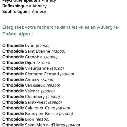
Psychothérapeute
à Annecy
Reflexologue
à Annecy
Sophrologue
à Annecy
Elargissez votre recherche dans les villes en Auvergne-
Rhône-Alpes :
Orthopédie
Lyon
(69000)
Orthopédie
Saint Etienne
(42000)
Orthopédie
Grenoble
(38000)
Orthopédie
Dijon
(21000)
Orthopédie
Villeurbanne
(69100)
Orthopédie
Clermont-Ferrand
(63000)
Orthopédie
Annecy
(74000)
Orthopédie
Vénissieux
(69200)
Orthopédie
Valence
(26000)
Orthopédie
Chambéry
(73000)
Orthopédie
Saint-Priest
(69800)
Orthopédie
Caluire-et-Cuire
(69300)
Orthopédie
Bourg-en-Bresse
(01000)
Orthopédie
Bron
(69500)
Orthopédie
Saint-Martin-d'Hères
(38400)