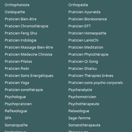
Orthophoniste
Orthopédie
Ostéopathe
Praticien Ayurvéda
Praticien Bien-être
Praticien Biorésonance
Praticien Chromothérapie
Praticien EFT
Praticien Feng Shui
Praticien Homeopathe
Praticien Iridologie
Praticien LaHoChi
Praticien Massage Bien-être
Praticien Meditation
Praticien Médecine Chinoise
Praticien Phytothérapie
Praticien Pilates
Praticien Qi Gong
Praticien Reiki
Praticien Shiatsu
Praticien Soins Energétiques
Praticien Thérapies brèves
Praticien Yoga
Praticien soins psycho-corporels
Praticien sonothérapie
Psychanalyste
Psychologue
Psychomotricien
Psychopraticien
Psychothérapeute
Reflexologue
Relaxologue
SPA
Sage-femme
Somatopathe
Somatothérapeute