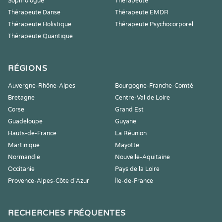
Sophrologue
Thérapeute
Thérapeute Danse
Thérapeute EMDR
Thérapeute Holistique
Thérapeute Psychocorporel
Thérapeute Quantique
RÉGIONS
Auvergne-Rhône-Alpes
Bourgogne-Franche-Comté
Bretagne
Centre-Val de Loire
Corse
Grand Est
Guadeloupe
Guyane
Hauts-de-France
La Réunion
Martinique
Mayotte
Normandie
Nouvelle-Aquitaine
Occitanie
Pays de la Loire
Provence-Alpes-Côte d'Azur
Île-de-France
RECHERCHES FRÉQUENTES