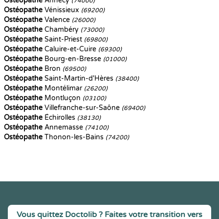
Ostéopathe
Annecy
(74000)
Ostéopathe
Vénissieux
(69200)
Ostéopathe
Valence
(26000)
Ostéopathe
Chambéry
(73000)
Ostéopathe
Saint-Priest
(69800)
Ostéopathe
Caluire-et-Cuire
(69300)
Ostéopathe
Bourg-en-Bresse
(01000)
Ostéopathe
Bron
(69500)
Ostéopathe
Saint-Martin-d'Hères
(38400)
Ostéopathe
Montélimar
(26200)
Ostéopathe
Montluçon
(03100)
Ostéopathe
Villefranche-sur-Saône
(69400)
Ostéopathe
Échirolles
(38130)
Ostéopathe
Annemasse
(74100)
Ostéopathe
Thonon-les-Bains
(74200)
Vous quittez Doctolib ? Faites votre transition vers