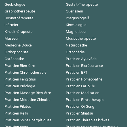
Geobiologue
Gestalt-Thérapeute
Graphothérapeute
Guérisseur
Hypnothérapeute
Imaginologie®
Infirmier
Kinesiologue
Kinesithérapeute
Magnetiseur
Masseur
Musicothérapeute
Médecine Douce
Naturopathe
Orthophoniste
Orthopédie
Ostéopathe
Praticien Ayurvéda
Praticien Bien-être
Praticien Biorésonance
Praticien Chromothérapie
Praticien EFT
Praticien Feng Shui
Praticien Homeopathe
Praticien Iridologie
Praticien LaHoChi
Praticien Massage Bien-être
Praticien Meditation
Praticien Médecine Chinoise
Praticien Phytothérapie
Praticien Pilates
Praticien Qi Gong
Praticien Reiki
Praticien Shiatsu
Praticien Soins Energétiques
Praticien Thérapies brèves