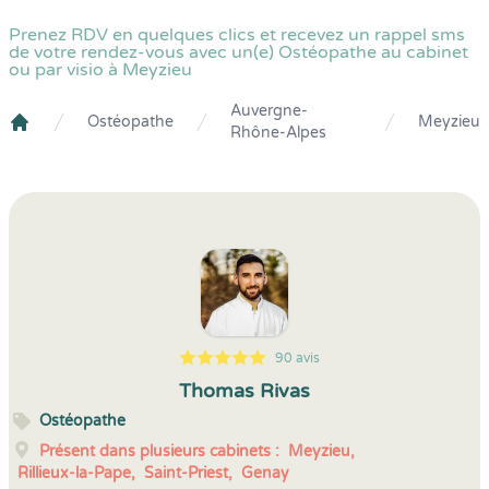
Prenez RDV en quelques clics et recevez un rappel sms
de votre rendez-vous avec un(e) Ostéopathe au cabinet
ou par visio à Meyzieu
Auvergne-
Ostéopathe
Meyzieu
Rhône-Alpes
Crenolibre
90 avis
5
1
5
90
Thomas Rivas
Ostéopathe
Présent dans plusieurs cabinets :
Meyzieu,
Rillieux-la-Pape,
Saint-Priest,
Genay