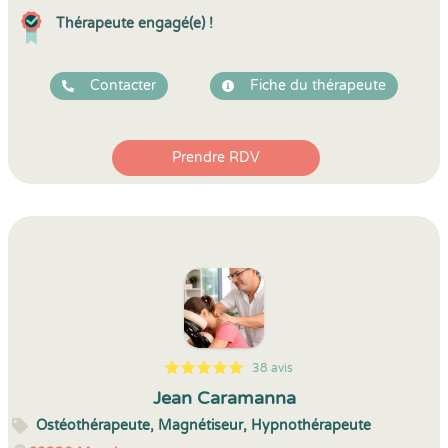
Thérapeute engagé(e) !
Contacter
Fiche du thérapeute
Prendre RDV
38 avis
5
1
5
38
Jean Caramanna
Ostéothérapeute, Magnétiseur, Hypnothérapeute