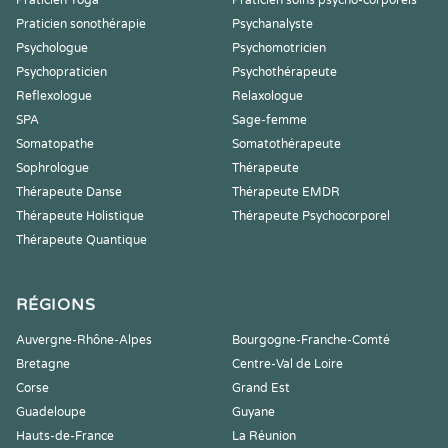
Praticien Yoga
Praticien soins psycho-corporels
Praticien sonothérapie
Psychanalyste
Psychologue
Psychomotricien
Psychopraticien
Psychothérapeute
Reflexologue
Relaxologue
SPA
Sage-femme
Somatopathe
Somatothérapeute
Sophrologue
Thérapeute
Thérapeute Danse
Thérapeute EMDR
Thérapeute Holistique
Thérapeute Psychocorporel
Thérapeute Quantique
RÉGIONS
Auvergne-Rhône-Alpes
Bourgogne-Franche-Comté
Bretagne
Centre-Val de Loire
Corse
Grand Est
Guadeloupe
Guyane
Hauts-de-France
La Réunion