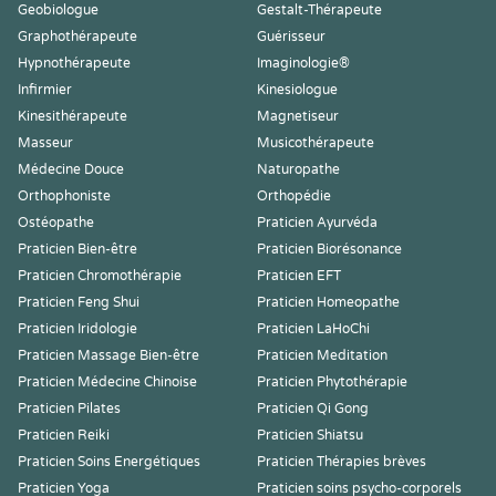
Geobiologue
Gestalt-Thérapeute
Graphothérapeute
Guérisseur
Hypnothérapeute
Imaginologie®
Infirmier
Kinesiologue
Kinesithérapeute
Magnetiseur
Masseur
Musicothérapeute
Médecine Douce
Naturopathe
Orthophoniste
Orthopédie
Ostéopathe
Praticien Ayurvéda
Praticien Bien-être
Praticien Biorésonance
Praticien Chromothérapie
Praticien EFT
Praticien Feng Shui
Praticien Homeopathe
Praticien Iridologie
Praticien LaHoChi
Praticien Massage Bien-être
Praticien Meditation
Praticien Médecine Chinoise
Praticien Phytothérapie
Praticien Pilates
Praticien Qi Gong
Praticien Reiki
Praticien Shiatsu
Praticien Soins Energétiques
Praticien Thérapies brèves
Praticien Yoga
Praticien soins psycho-corporels