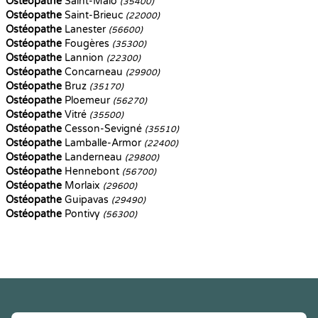
Ostéopathe
Saint-Malo
(35400)
Ostéopathe
Saint-Brieuc
(22000)
Ostéopathe
Lanester
(56600)
Ostéopathe
Fougères
(35300)
Ostéopathe
Lannion
(22300)
Ostéopathe
Concarneau
(29900)
Ostéopathe
Bruz
(35170)
Ostéopathe
Ploemeur
(56270)
Ostéopathe
Vitré
(35500)
Ostéopathe
Cesson-Sevigné
(35510)
Ostéopathe
Lamballe-Armor
(22400)
Ostéopathe
Landerneau
(29800)
Ostéopathe
Hennebont
(56700)
Ostéopathe
Morlaix
(29600)
Ostéopathe
Guipavas
(29490)
Ostéopathe
Pontivy
(56300)