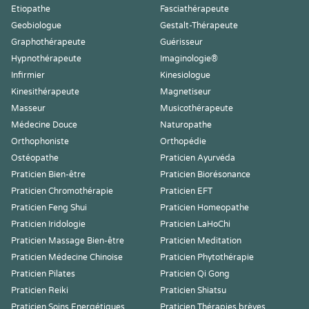
Etiopathe
Fasciathérapeute
Geobiologue
Gestalt-Thérapeute
Graphothérapeute
Guérisseur
Hypnothérapeute
Imaginologie®
Infirmier
Kinesiologue
Kinesithérapeute
Magnetiseur
Masseur
Musicothérapeute
Médecine Douce
Naturopathe
Orthophoniste
Orthopédie
Ostéopathe
Praticien Ayurvéda
Praticien Bien-être
Praticien Biorésonance
Praticien Chromothérapie
Praticien EFT
Praticien Feng Shui
Praticien Homeopathe
Praticien Iridologie
Praticien LaHoChi
Praticien Massage Bien-être
Praticien Meditation
Praticien Médecine Chinoise
Praticien Phytothérapie
Praticien Pilates
Praticien Qi Gong
Praticien Reiki
Praticien Shiatsu
Praticien Soins Energétiques
Praticien Thérapies brèves