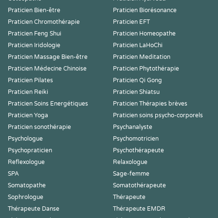
Praticien Bien-être
Praticien Biorésonance
Praticien Chromothérapie
Praticien EFT
Praticien Feng Shui
Praticien Homeopathe
Praticien Iridologie
Praticien LaHoChi
Praticien Massage Bien-être
Praticien Meditation
Praticien Médecine Chinoise
Praticien Phytothérapie
Praticien Pilates
Praticien Qi Gong
Praticien Reiki
Praticien Shiatsu
Praticien Soins Energétiques
Praticien Thérapies brèves
Praticien Yoga
Praticien soins psycho-corporels
Praticien sonothérapie
Psychanalyste
Psychologue
Psychomotricien
Psychopraticien
Psychothérapeute
Reflexologue
Relaxologue
SPA
Sage-femme
Somatopathe
Somatothérapeute
Sophrologue
Thérapeute
Thérapeute Danse
Thérapeute EMDR