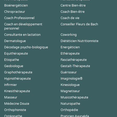
Bioénergéticien
Centre Bien-être
Chiropracteur
Coach Bien-être
Coach Professionnel
Coach de vie
Coach en développement
Conseiller Fleurs de Bach
personnel
Consultante en lactation
Coworking
Dermatologue
Diététicien Nutritionniste
Décodage psycho-biologique
Energéticien
Equithérapeute
Ethérapeute
Etiopathe
Fasciathérapeute
Geobiologue
Gestalt-Thérapeute
Graphothérapeute
Guérisseur
Hypnothérapeute
Imaginologie®
Infirmier
Kinesiologue
Kinesithérapeute
Magnetiseur
Masseur
Musicothérapeute
Médecine Douce
Naturopathe
Orthophoniste
Orthopédie
Ostéopathe
Praticien Ayurvéda