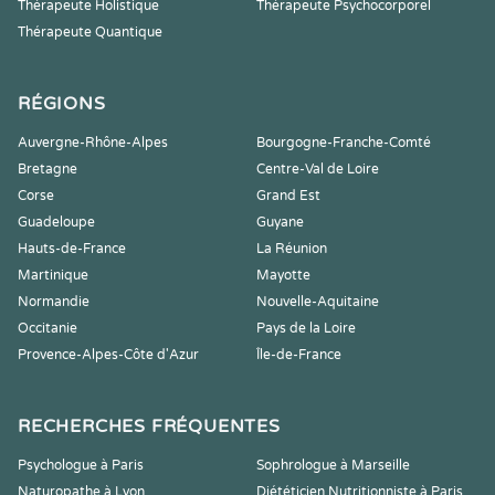
Thérapeute Holistique
Thérapeute Psychocorporel
Thérapeute Quantique
RÉGIONS
Auvergne-Rhône-Alpes
Bourgogne-Franche-Comté
Bretagne
Centre-Val de Loire
Corse
Grand Est
Guadeloupe
Guyane
Hauts-de-France
La Réunion
Martinique
Mayotte
Normandie
Nouvelle-Aquitaine
Occitanie
Pays de la Loire
Provence-Alpes-Côte d'Azur
Île-de-France
RECHERCHES FRÉQUENTES
Psychologue à Paris
Sophrologue à Marseille
Naturopathe à Lyon
Diététicien Nutritionniste à Paris