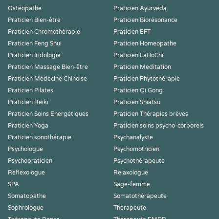
Ostéopathe
Praticien Ayurvéda
Praticien Bien-être
Praticien Biorésonance
Praticien Chromothérapie
Praticien EFT
Praticien Feng Shui
Praticien Homeopathe
Praticien Iridologie
Praticien LaHoChi
Praticien Massage Bien-être
Praticien Meditation
Praticien Médecine Chinoise
Praticien Phytothérapie
Praticien Pilates
Praticien Qi Gong
Praticien Reiki
Praticien Shiatsu
Praticien Soins Energétiques
Praticien Thérapies brèves
Praticien Yoga
Praticien soins psycho-corporels
Praticien sonothérapie
Psychanalyste
Psychologue
Psychomotricien
Psychopraticien
Psychothérapeute
Reflexologue
Relaxologue
SPA
Sage-femme
Somatopathe
Somatothérapeute
Sophrologue
Thérapeute