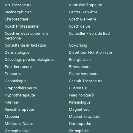
Art-Thérapeute
Auriculothérapeute
Bioénergéticien
Centre Bien-être
Chiropracteur
Coach Bien-être
Coach Professionnel
Coach de vie
Coach en développement
Conseiller Fleurs de Bach
personnel
Consultante en lactation
Coworking
Dermatologue
Diététicien Nutritionniste
Décodage psycho-biologique
Energéticien
Equithérapeute
Ethérapeute
Etiopathe
Fasciathérapeute
Geobiologue
Gestalt-Thérapeute
Graphothérapeute
Guérisseur
Hypnothérapeute
Imaginologie®
Infirmier
Kinesiologue
Kinesithérapeute
Magnetiseur
Masseur
Musicothérapeute
Médecine Douce
Naturopathe
Orthophoniste
Orthopédie