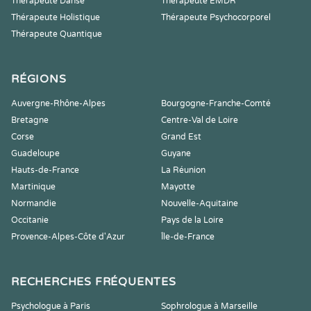
Thérapeute Danse
Thérapeute EMDR
Thérapeute Holistique
Thérapeute Psychocorporel
Thérapeute Quantique
RÉGIONS
Auvergne-Rhône-Alpes
Bourgogne-Franche-Comté
Bretagne
Centre-Val de Loire
Corse
Grand Est
Guadeloupe
Guyane
Hauts-de-France
La Réunion
Martinique
Mayotte
Normandie
Nouvelle-Aquitaine
Occitanie
Pays de la Loire
Provence-Alpes-Côte d'Azur
Île-de-France
RECHERCHES FRÉQUENTES
Psychologue à Paris
Sophrologue à Marseille