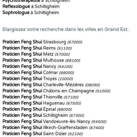
Psychothérapeute
à Schiltigheim
Reflexologue
à Schiltigheim
Sophrologue
à Schiltigheim
Elargissez votre recherche dans les villes en Grand Est :
Praticien Feng Shui
Strasbourg
(67000)
Praticien Feng Shui
Reims
(51100)
Praticien Feng Shui
Metz
(57000)
Praticien Feng Shui
Mulhouse
(68100)
Praticien Feng Shui
Nancy
(54100)
Praticien Feng Shui
Colmar
(68000)
Praticien Feng Shui
Troyes
(10000)
Praticien Feng Shui
Charleville-Mézières
(08090)
Praticien Feng Shui
Châlons-en-Champagne
(51000)
Praticien Feng Shui
Thionville
(57100)
Praticien Feng Shui
Haguenau
(67500)
Praticien Feng Shui
Épinal
(88000)
Praticien Feng Shui
Schiltigheim
(67300)
Praticien Feng Shui
Vandoeuvre-lès-Nancy
(54500)
Praticien Feng Shui
Illkirch-Graffenstaden
(67400)
Praticien Feng Shui
Saint-Dizier
(52100)