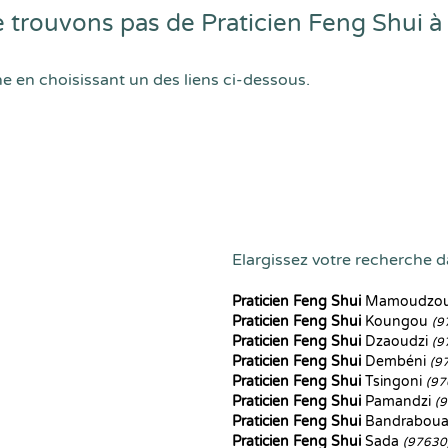
trouvons pas de Praticien Feng Shui à
he en choisissant un des liens ci-dessous.
Elargissez votre recherche da
Praticien Feng Shui
Mamoudzo
Praticien Feng Shui
Koungou
(9
Praticien Feng Shui
Dzaoudzi
(9
Praticien Feng Shui
Dembéni
(9
Praticien Feng Shui
Tsingoni
(97
Praticien Feng Shui
Pamandzi
(
Praticien Feng Shui
Bandrabou
Praticien Feng Shui
Sada
(97630