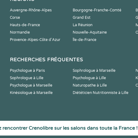
Auvergne-Rhône-Alpes
Bourgogne-Franche-Comté
B
Corse
Grand Est
G
Hauts-de-France
La Réunion
M
Normandie
Nouvelle-Aquitaine
O
Provence-Alpes-Côte d'Azur
Île-de-France
RECHERCHES FRÉQUENTES
Psychologue à Paris
Sophrologue à Marseille
N
Sophrologue à Lille
Psychologue à Lille
K
Psychologue à Marseille
Naturopathe à Lille
C
Kinésiologue à Marseille
Diététicien Nutritionniste à Lille
 rencontrer Crenolibre sur les salons dans toute la France !