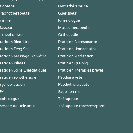
tiopathe
Fasciathérapeute
raphothérapeute
Guérisseur
nfirmier
Kinesiologue
asseur
Musicothérapeute
rthophoniste
Orthopédie
raticien Bien-être
Praticien Biorésonance
raticien Feng Shui
Praticien Homeopathe
raticien Massage Bien-être
Praticien Meditation
raticien Pilates
Praticien Qi Gong
raticien Soins Energétiques
Praticien Thérapies brèves
raticien sonothérapie
Psychanalyste
sychopraticien
Psychothérapeute
PA
Sage-femme
ophrologue
Thérapeute
hérapeute Holistique
Thérapeute Psychocorporel