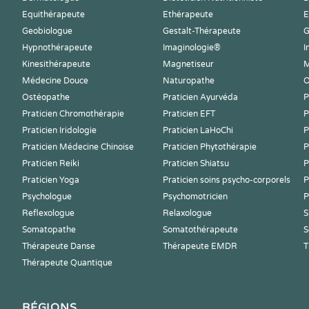
Equithérapeute
Ethérapeute
E
Geobiologue
Gestalt-Thérapeute
G
Hypnothérapeute
Imaginologie®
I
Kinesithérapeute
Magnetiseur
M
Médecine Douce
Naturopathe
O
Ostéopathe
Praticien Ayurvéda
P
Praticien Chromothérapie
Praticien EFT
P
Praticien Iridologie
Praticien LaHoChi
P
Praticien Médecine Chinoise
Praticien Phytothérapie
P
Praticien Reiki
Praticien Shiatsu
P
Praticien Yoga
Praticien soins psycho-corporels
P
Psychologue
Psychomotricien
P
Reflexologue
Relaxologue
S
Somatopathe
Somatothérapeute
S
Thérapeute Danse
Thérapeute EMDR
T
Thérapeute Quantique
RÉGIONS