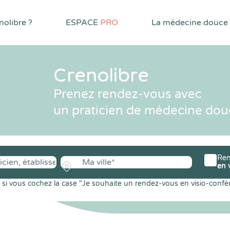
olibre ?
ESPACE
PRO
La médecine douce
Crenolibre
Prenez rendez-vous avec
un praticien de médecine dou
Ren
en 
si vous cochez la case "Je souhaite un rendez-vous en visio-confé