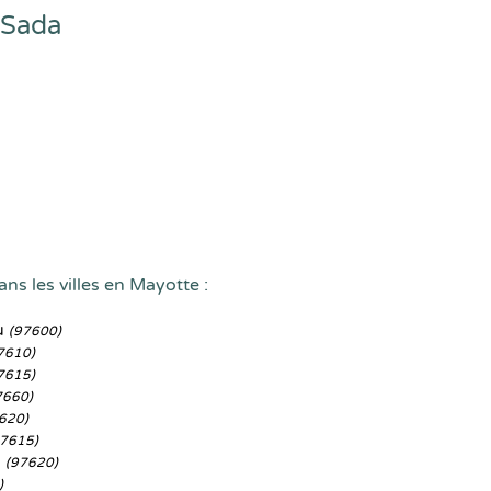
 Sada
ns les villes en Mayotte :
u
(97600)
7610)
7615)
7660)
620)
97615)
a
(97620)
)