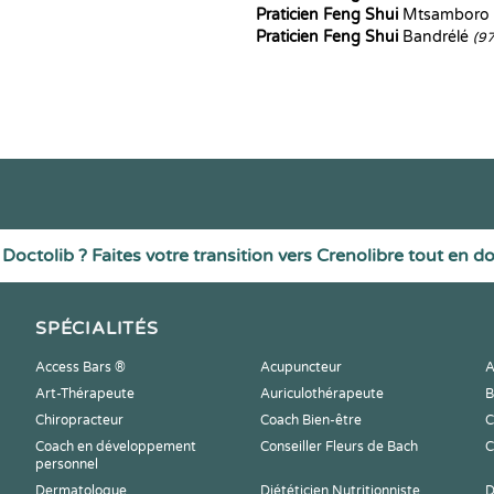
Praticien Feng Shui
Mtsamboro
Praticien Feng Shui
Bandrélé
(9
Doctolib ? Faites votre transition vers Crenolibre tout en d
SPÉCIALITÉS
Access Bars ®
Acupuncteur
A
Art-Thérapeute
Auriculothérapeute
B
Chiropracteur
Coach Bien-être
C
Coach en développement
Conseiller Fleurs de Bach
C
personnel
Dermatologue
Diététicien Nutritionniste
D