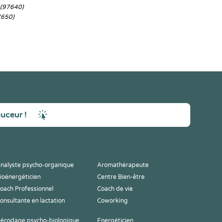
(97640)
7650)
ouceur !
nalyste psycho-organique
Aromathérapeute
ioénergéticien
Centre Bien-être
oach Professionnel
Coach de vie
onsultante en lactation
Coworking
écodage psycho-biologique
Energéticien