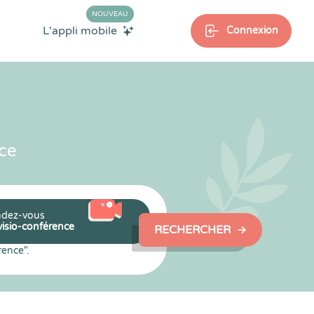
NOUVEAU
L'appli mobile
Connexion
ce
dez-vous
visio-conférence
RECHERCHER
rence".