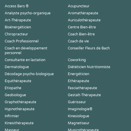
Access Bars ®
Acupuncteur
Analyste psycho-organique
Aromathérapeute
Art-Thérapeute
Auriculothérapeute
Bioénergéticien
Centre Bien-être
Chiropracteur
Coach Bien-être
Coach Professionnel
Coach de vie
Coach en développement
Conseiller Fleurs de Bach
personnel
Consultante en lactation
Coworking
Dermatologue
Diététicien Nutritionniste
Décodage psycho-biologique
Energéticien
Equithérapeute
Ethérapeute
Etiopathe
Fasciathérapeute
Geobiologue
Gestalt-Thérapeute
Graphothérapeute
Guérisseur
Hypnothérapeute
Imaginologie®
Infirmier
Kinesiologue
Kinesithérapeute
Magnetiseur
Masseur
Musicothérapeute