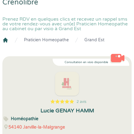
Crenolibre
Prenez RDV en quelques clics et recevez un rappel sms
de votre rendez-vous avec un(e) Praticien Homeopathe
au cabinet ou par visio à Grand Est
Praticien Homeopathe
Grand Est
Crenolibre
Consultation en visio disponible
2 avis
5
1
5
2
Lucie GENAY HAMM
Homéopathie
54140
Jarville-la-Malgrange