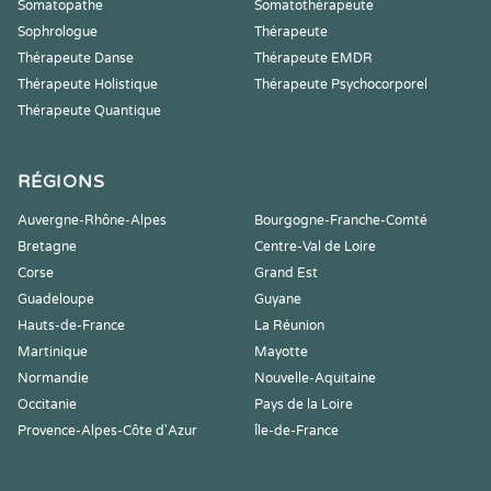
Somatopathe
Somatothérapeute
Sophrologue
Thérapeute
Thérapeute Danse
Thérapeute EMDR
Thérapeute Holistique
Thérapeute Psychocorporel
Thérapeute Quantique
RÉGIONS
Auvergne-Rhône-Alpes
Bourgogne-Franche-Comté
Bretagne
Centre-Val de Loire
Corse
Grand Est
Guadeloupe
Guyane
Hauts-de-France
La Réunion
Martinique
Mayotte
Normandie
Nouvelle-Aquitaine
Occitanie
Pays de la Loire
Provence-Alpes-Côte d'Azur
Île-de-France