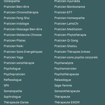
Ostéopathe
Praticien Ayurvéda
Praticien Bien-être
Praticien Biorésonance
Praticien Chromothérapie
Praticien EFT
Praticien Feng Shui
Praticien Homeopathe
Praticien Iridologie
Praticien LaHoChi
Praticien Massage Bien-être
Praticien Meditation
Praticien Médecine Chinoise
Praticien Phytothérapie
Praticien Pilates
Praticien Qi Gong
Praticien Reiki
Praticien Shiatsu
Praticien Soins Energétiques
Praticien Thérapies brèves
Praticien Yoga
Praticien soins psycho-corporels
Praticien sonothérapie
Psychanalyste
Psychologue
Psychomotricien
Psychopraticien
Psychothérapeute
Reflexologue
Relaxologue
SPA
Sage-femme
Somatopathe
Somatothérapeute
Sophrologue
Thérapeute
Thérapeute Danse
Thérapeute EMDR