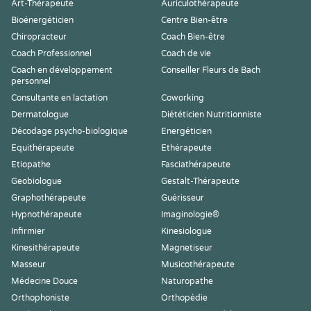
Art-Thérapeute
Auriculothérapeute
Bioénergéticien
Centre Bien-être
Chiropracteur
Coach Bien-être
Coach Professionnel
Coach de vie
Coach en développement
Conseiller Fleurs de Bach
personnel
Consultante en lactation
Coworking
Dermatologue
Diététicien Nutritionniste
Décodage psycho-biologique
Energéticien
Equithérapeute
Ethérapeute
Etiopathe
Fasciathérapeute
Geobiologue
Gestalt-Thérapeute
Graphothérapeute
Guérisseur
Hypnothérapeute
Imaginologie®
Infirmier
Kinesiologue
Kinesithérapeute
Magnetiseur
Masseur
Musicothérapeute
Médecine Douce
Naturopathe
Orthophoniste
Orthopédie