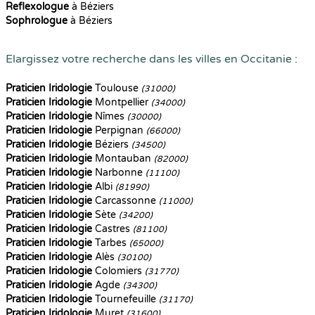
Reflexologue
à Béziers
Sophrologue
à Béziers
Elargissez votre recherche dans les villes en Occitanie :
Praticien Iridologie
Toulouse
(31000)
Praticien Iridologie
Montpellier
(34000)
Praticien Iridologie
Nîmes
(30000)
Praticien Iridologie
Perpignan
(66000)
Praticien Iridologie
Béziers
(34500)
Praticien Iridologie
Montauban
(82000)
Praticien Iridologie
Narbonne
(11100)
Praticien Iridologie
Albi
(81990)
Praticien Iridologie
Carcassonne
(11000)
Praticien Iridologie
Sète
(34200)
Praticien Iridologie
Castres
(81100)
Praticien Iridologie
Tarbes
(65000)
Praticien Iridologie
Alès
(30100)
Praticien Iridologie
Colomiers
(31770)
Praticien Iridologie
Agde
(34300)
Praticien Iridologie
Tournefeuille
(31170)
Praticien Iridologie
Muret
(31600)