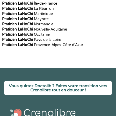
Praticien LaHoChi
Île-de-France
Praticien LaHoChi
La Réunion
Praticien LaHoChi
Martinique
Praticien LaHoChi
Mayotte
Praticien LaHoChi
Normandie
Praticien LaHoChi
Nouvelle-Aquitaine
Praticien LaHoChi
Occitanie
Praticien LaHoChi
Pays de la Loire
Praticien LaHoChi
Provence-Alpes-Côte d'Azur
Vous quittez Doctolib ? Faites votre transition vers
Crenolibre tout en douceur !