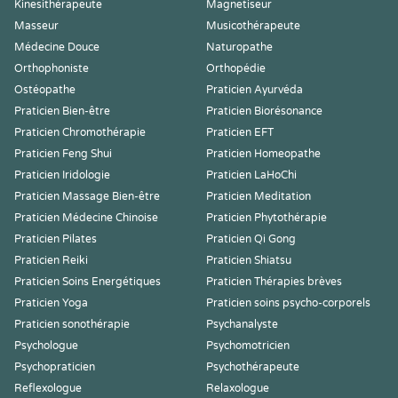
Kinesithérapeute
Magnetiseur
Masseur
Musicothérapeute
Médecine Douce
Naturopathe
Orthophoniste
Orthopédie
Ostéopathe
Praticien Ayurvéda
Praticien Bien-être
Praticien Biorésonance
Praticien Chromothérapie
Praticien EFT
Praticien Feng Shui
Praticien Homeopathe
Praticien Iridologie
Praticien LaHoChi
Praticien Massage Bien-être
Praticien Meditation
Praticien Médecine Chinoise
Praticien Phytothérapie
Praticien Pilates
Praticien Qi Gong
Praticien Reiki
Praticien Shiatsu
Praticien Soins Energétiques
Praticien Thérapies brèves
Praticien Yoga
Praticien soins psycho-corporels
Praticien sonothérapie
Psychanalyste
Psychologue
Psychomotricien
Psychopraticien
Psychothérapeute
Reflexologue
Relaxologue