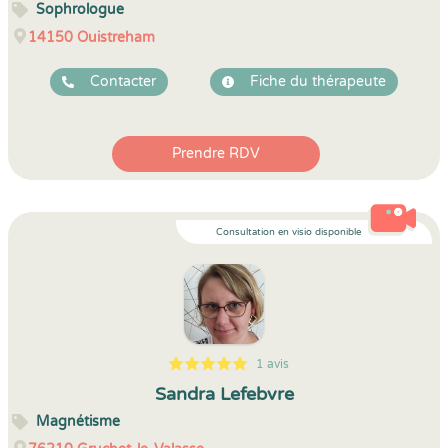
Sophrologue
14150
Ouistreham
Contacter
Fiche du thérapeute
Prendre RDV
Consultation en visio disponible
1 avis
5
1
5
1
Sandra Lefebvre
Magnétisme