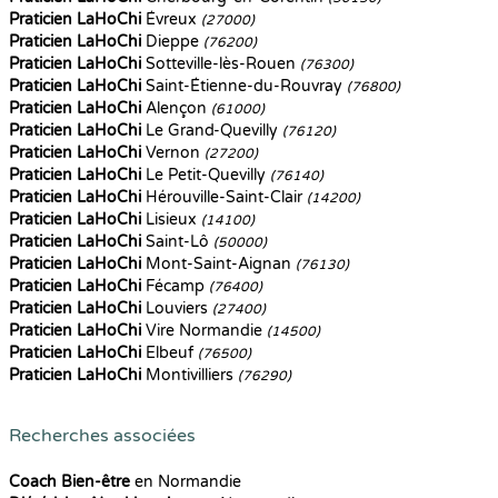
Praticien LaHoChi
Évreux
(27000)
Praticien LaHoChi
Dieppe
(76200)
Praticien LaHoChi
Sotteville-lès-Rouen
(76300)
Praticien LaHoChi
Saint-Étienne-du-Rouvray
(76800)
Praticien LaHoChi
Alençon
(61000)
Praticien LaHoChi
Le Grand-Quevilly
(76120)
Praticien LaHoChi
Vernon
(27200)
Praticien LaHoChi
Le Petit-Quevilly
(76140)
Praticien LaHoChi
Hérouville-Saint-Clair
(14200)
Praticien LaHoChi
Lisieux
(14100)
Praticien LaHoChi
Saint-Lô
(50000)
Praticien LaHoChi
Mont-Saint-Aignan
(76130)
Praticien LaHoChi
Fécamp
(76400)
Praticien LaHoChi
Louviers
(27400)
Praticien LaHoChi
Vire Normandie
(14500)
Praticien LaHoChi
Elbeuf
(76500)
Praticien LaHoChi
Montivilliers
(76290)
Recherches associées
Coach Bien-être
en Normandie