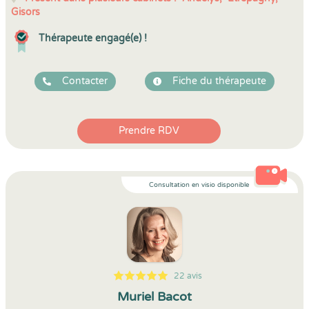
Gisors
Thérapeute engagé(e) !
Contacter
Fiche du thérapeute
Prendre RDV
Consultation en visio disponible
22 avis
5
1
5
22
Muriel Bacot