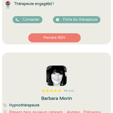
Thérapeute engagé(e) !
Contacter
Fiche du thérapeute
Prendre RDV
48 avis
5
1
5
48
Barbara Morin
Hypnothérapeute
Présent dans plusieurs cabinets :
Andelys,
Étrépagny,