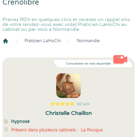
Crenolibre
Prenez RDV en quelques clics et recevez un rappel sms
de votre rendez-vous avec un(e) Praticien LaHoChi au
cabinet ou par visio à Normandie
Praticien LaHoChi
Normandie
Crenolibre
Consultation en visio disponible
60 avis
5
1
5
60
Christelle Chaillon
Hypnose
Présent dans plusieurs cabinets :
La Rocque