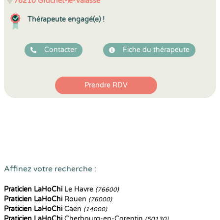
76210
Gruchet-le-Valasse
Thérapeute engagé(e) !
Contacter
Fiche du thérapeute
Prendre RDV
Affinez votre recherche :
Praticien LaHoChi
Le Havre
(76600)
Praticien LaHoChi
Rouen
(76000)
Praticien LaHoChi
Caen
(14000)
Praticien LaHoChi
Cherbourg-en-Corentin
(50130)