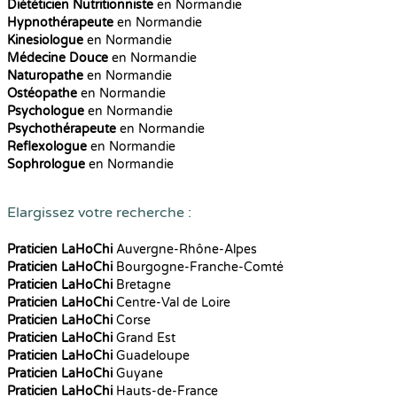
Diététicien Nutritionniste
en Normandie
Hypnothérapeute
en Normandie
Kinesiologue
en Normandie
Médecine Douce
en Normandie
Naturopathe
en Normandie
Ostéopathe
en Normandie
Psychologue
en Normandie
Psychothérapeute
en Normandie
Reflexologue
en Normandie
Sophrologue
en Normandie
Elargissez votre recherche :
Praticien LaHoChi
Auvergne-Rhône-Alpes
Praticien LaHoChi
Bourgogne-Franche-Comté
Praticien LaHoChi
Bretagne
Praticien LaHoChi
Centre-Val de Loire
Praticien LaHoChi
Corse
Praticien LaHoChi
Grand Est
Praticien LaHoChi
Guadeloupe
Praticien LaHoChi
Guyane
Praticien LaHoChi
Hauts-de-France