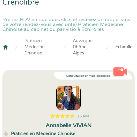
Crenolibre
Prenez RDV en quelques clics et recevez un rappel sms
de votre rendez-vous avec un(e) Praticien Médecine
Chinoise au cabinet ou par visio à Échirolles
Praticien
Auvergne-
Médecine
Rhône-
Échirolles
Crenolibre
Chinoise
Alpes
Consultation en visio disponible
15 avis
5
1
5
15
Annabelle VIVIAN
Praticien en Médecine Chinoise