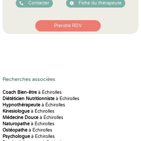
Contacter
Fiche du thérapeute
Prendre RDV
Recherches associées
Coach Bien-être
à Échirolles
Diététicien Nutritionniste
à Échirolles
Hypnothérapeute
à Échirolles
Kinesiologue
à Échirolles
Médecine Douce
à Échirolles
Naturopathe
à Échirolles
Ostéopathe
à Échirolles
Psychologue
à Échirolles