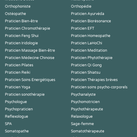
Orthophoniste
Orthopédie
Ostéopathe
Praticien Ayurvéda
Praticien Bien-être
Praticien Biorésonance
Praticien Chromothérapie
Praticien EFT
Praticien Feng Shui
Praticien Homeopathe
Praticien Iridologie
Praticien LaHoChi
Praticien Massage Bien-être
Praticien Meditation
Praticien Médecine Chinoise
Praticien Phytothérapie
Praticien Pilates
Praticien Qi Gong
Praticien Reiki
Praticien Shiatsu
Praticien Soins Energétiques
Praticien Thérapies brèves
Praticien Yoga
Praticien soins psycho-corporels
Praticien sonothérapie
Psychanalyste
Psychologue
Psychomotricien
Psychopraticien
Psychothérapeute
Reflexologue
Relaxologue
SPA
Sage-femme
Somatopathe
Somatothérapeute