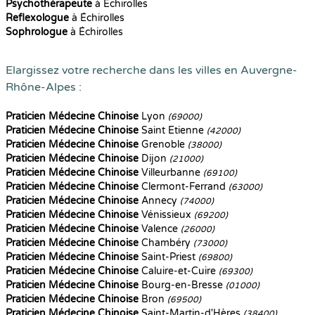
Psychothérapeute
à Échirolles
Reflexologue
à Échirolles
Sophrologue
à Échirolles
Elargissez votre recherche dans les villes en Auvergne-
Rhône-Alpes :
Praticien Médecine Chinoise
Lyon
(69000)
Praticien Médecine Chinoise
Saint Etienne
(42000)
Praticien Médecine Chinoise
Grenoble
(38000)
Praticien Médecine Chinoise
Dijon
(21000)
Praticien Médecine Chinoise
Villeurbanne
(69100)
Praticien Médecine Chinoise
Clermont-Ferrand
(63000)
Praticien Médecine Chinoise
Annecy
(74000)
Praticien Médecine Chinoise
Vénissieux
(69200)
Praticien Médecine Chinoise
Valence
(26000)
Praticien Médecine Chinoise
Chambéry
(73000)
Praticien Médecine Chinoise
Saint-Priest
(69800)
Praticien Médecine Chinoise
Caluire-et-Cuire
(69300)
Praticien Médecine Chinoise
Bourg-en-Bresse
(01000)
Praticien Médecine Chinoise
Bron
(69500)
Praticien Médecine Chinoise
Saint-Martin-d'Hères
(38400)