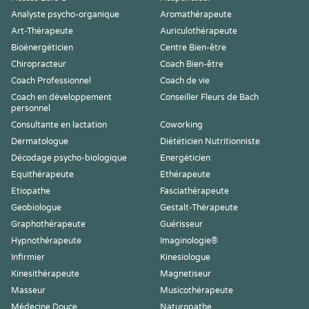
Analyste psycho-organique
Aromathérapeute
Art-Thérapeute
Auriculothérapeute
Bioénergéticien
Centre Bien-être
Chiropracteur
Coach Bien-être
Coach Professionnel
Coach de vie
Coach en développement
Conseiller Fleurs de Bach
personnel
Consultante en lactation
Coworking
Dermatologue
Diététicien Nutritionniste
Décodage psycho-biologique
Energéticien
Equithérapeute
Ethérapeute
Etiopathe
Fasciathérapeute
Geobiologue
Gestalt-Thérapeute
Graphothérapeute
Guérisseur
Hypnothérapeute
Imaginologie®
Infirmier
Kinesiologue
Kinesithérapeute
Magnetiseur
Masseur
Musicothérapeute
Médecine Douce
Naturopathe