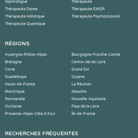
Sophrologue
Thérapeute
Thérapeute Danse
Thérapeute EMDR
Thérapeute Holistique
Thérapeute Psychocorporel
Thérapeute Quantique
RÉGIONS
Auvergne-Rhône-Alpes
Bourgogne-Franche-Comté
Bretagne
Centre-Val de Loire
Corse
Grand Est
Guadeloupe
Guyane
Hauts-de-France
La Réunion
Martinique
Mayotte
Normandie
Nouvelle-Aquitaine
Occitanie
Pays de la Loire
Provence-Alpes-Côte d'Azur
Île-de-France
RECHERCHES FRÉQUENTES