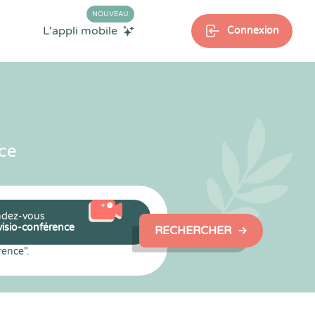
NOUVEAU
L'appli mobile
Connexion
ce
dez-vous
visio-conférence
RECHERCHER
rence".