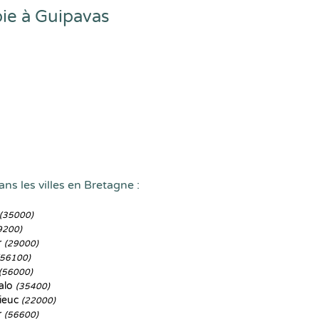
ie à Guipavas
ns les villes en Bretagne :
(35000)
9200)
r
(29000)
(56100)
(56000)
alo
(35400)
ieuc
(22000)
r
(56600)