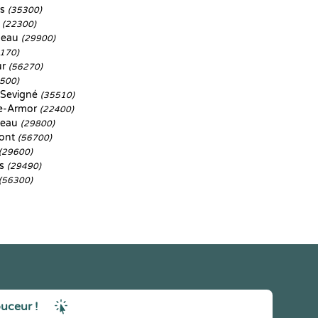
es
(35300)
n
(22300)
neau
(29900)
170)
ur
(56270)
500)
Sevigné
(35510)
e-Armor
(22400)
neau
(29800)
ont
(56700)
(29600)
as
(29490)
(56300)
ouceur !