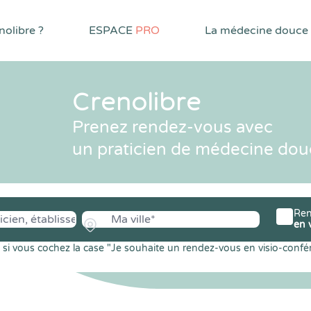
olibre ?
ESPACE
PRO
La médecine douce
Crenolibre
Prenez rendez-vous avec
un praticien de médecine dou
Ren
en 
si vous cochez la case "Je souhaite un rendez-vous en visio-confé