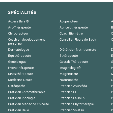
SPÉCIALITÉS
Access Bars ®
Acupuncteur
A
Art-Thérapeute
Auriculothérapeute
B
Chiropracteur
Coach Bien-être
C
Coach en développement
Conseiller Fleurs de Bach
C
personnel
Dermatologue
Diététicien Nutritionniste
D
Equithérapeute
Ethérapeute
E
Geobiologue
Gestalt-Thérapeute
G
Hypnothérapeute
Imaginologie®
I
Kinesithérapeute
Magnetiseur
M
Médecine Douce
Naturopathe
O
Ostéopathe
Praticien Ayurvéda
P
Praticien Chromothérapie
Praticien EFT
P
Praticien Iridologie
Praticien LaHoChi
P
Praticien Médecine Chinoise
Praticien Phytothérapie
P
Praticien Reiki
Praticien Shiatsu
P