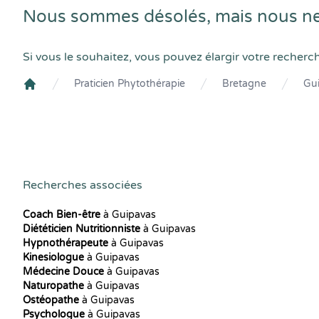
Nous sommes désolés, mais nous ne 
Si vous le souhaitez, vous pouvez élargir votre recherc
Praticien Phytothérapie
Bretagne
Gu
Crenolibre
Recherches associées
Coach Bien-être
à Guipavas
Diététicien Nutritionniste
à Guipavas
Hypnothérapeute
à Guipavas
Kinesiologue
à Guipavas
Médecine Douce
à Guipavas
Naturopathe
à Guipavas
Ostéopathe
à Guipavas
Psychologue
à Guipavas