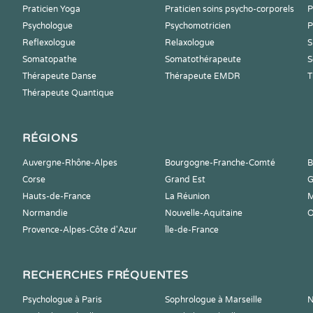
Praticien Yoga
Praticien soins psycho-corporels
P
Psychologue
Psychomotricien
P
Reflexologue
Relaxologue
S
Somatopathe
Somatothérapeute
S
Thérapeute Danse
Thérapeute EMDR
T
Thérapeute Quantique
RÉGIONS
Auvergne-Rhône-Alpes
Bourgogne-Franche-Comté
B
Corse
Grand Est
G
Hauts-de-France
La Réunion
M
Normandie
Nouvelle-Aquitaine
O
Provence-Alpes-Côte d'Azur
Île-de-France
RECHERCHES FRÉQUENTES
Psychologue à Paris
Sophrologue à Marseille
N