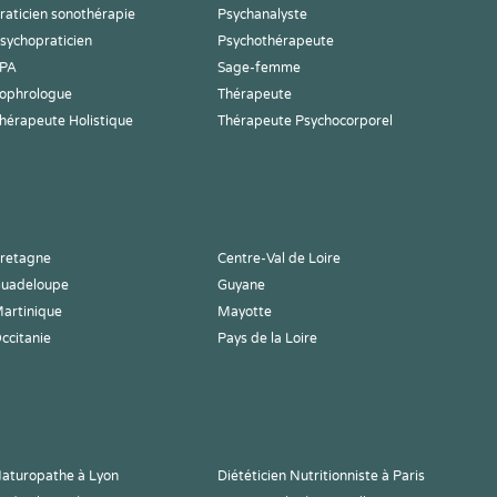
raticien sonothérapie
Psychanalyste
sychopraticien
Psychothérapeute
PA
Sage-femme
ophrologue
Thérapeute
hérapeute Holistique
Thérapeute Psychocorporel
retagne
Centre-Val de Loire
uadeloupe
Guyane
artinique
Mayotte
ccitanie
Pays de la Loire
aturopathe à Lyon
Diététicien Nutritionniste à Paris