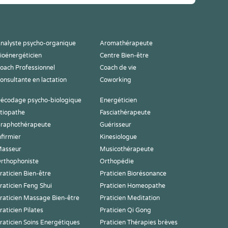
nalyste psycho-organique
Aromathérapeute
ioénergéticien
Centre Bien-être
oach Professionnel
Coach de vie
onsultante en lactation
Coworking
écodage psycho-biologique
Energéticien
tiopathe
Fasciathérapeute
raphothérapeute
Guérisseur
nfirmier
Kinesiologue
asseur
Musicothérapeute
rthophoniste
Orthopédie
raticien Bien-être
Praticien Biorésonance
raticien Feng Shui
Praticien Homeopathe
raticien Massage Bien-être
Praticien Meditation
raticien Pilates
Praticien Qi Gong
raticien Soins Energétiques
Praticien Thérapies brèves