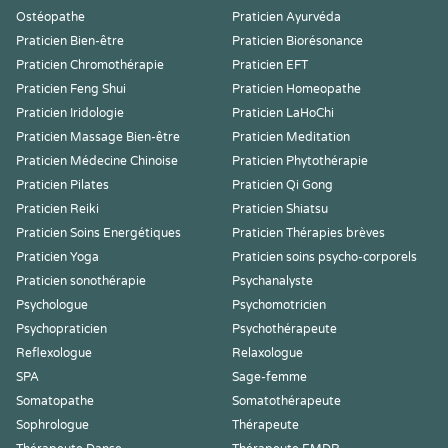
Ostéopathe
Praticien Ayurvéda
Praticien Bien-être
Praticien Biorésonance
Praticien Chromothérapie
Praticien EFT
Praticien Feng Shui
Praticien Homeopathe
Praticien Iridologie
Praticien LaHoChi
Praticien Massage Bien-être
Praticien Meditation
Praticien Médecine Chinoise
Praticien Phytothérapie
Praticien Pilates
Praticien Qi Gong
Praticien Reiki
Praticien Shiatsu
Praticien Soins Energétiques
Praticien Thérapies brèves
Praticien Yoga
Praticien soins psycho-corporels
Praticien sonothérapie
Psychanalyste
Psychologue
Psychomotricien
Psychopraticien
Psychothérapeute
Reflexologue
Relaxologue
SPA
Sage-femme
Somatopathe
Somatothérapeute
Sophrologue
Thérapeute