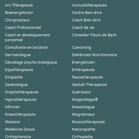
Art-Thérapeute
Auriculothérapeute
Bioénergéticien
Centre Bien-être
Chiropracteur
Coach Bien-être
Coach Professionnel
Coach de vie
Coach en développement
Conseiller Fleurs de Bach
personnel
Consultante en lactation
Coworking
Dermatologue
Diététicien Nutritionniste
Décodage psycho-biologique
Energéticien
Equithérapeute
Ethérapeute
Etiopathe
Fasciathérapeute
Geobiologue
Gestalt-Thérapeute
Graphothérapeute
Guérisseur
Hypnothérapeute
Imaginologie®
Infirmier
Kinesiologue
Kinesithérapeute
Magnetiseur
Masseur
Musicothérapeute
Médecine Douce
Naturopathe
Orthophoniste
Orthopédie