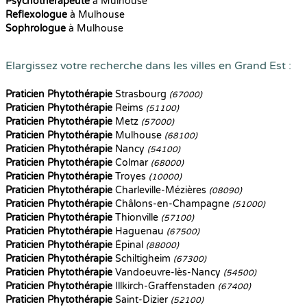
Psychothérapeute
à Mulhouse
Reflexologue
à Mulhouse
Sophrologue
à Mulhouse
Elargissez votre recherche dans les villes en Grand Est :
Praticien Phytothérapie
Strasbourg
(67000)
Praticien Phytothérapie
Reims
(51100)
Praticien Phytothérapie
Metz
(57000)
Praticien Phytothérapie
Mulhouse
(68100)
Praticien Phytothérapie
Nancy
(54100)
Praticien Phytothérapie
Colmar
(68000)
Praticien Phytothérapie
Troyes
(10000)
Praticien Phytothérapie
Charleville-Mézières
(08090)
Praticien Phytothérapie
Châlons-en-Champagne
(51000)
Praticien Phytothérapie
Thionville
(57100)
Praticien Phytothérapie
Haguenau
(67500)
Praticien Phytothérapie
Épinal
(88000)
Praticien Phytothérapie
Schiltigheim
(67300)
Praticien Phytothérapie
Vandoeuvre-lès-Nancy
(54500)
Praticien Phytothérapie
Illkirch-Graffenstaden
(67400)
Praticien Phytothérapie
Saint-Dizier
(52100)