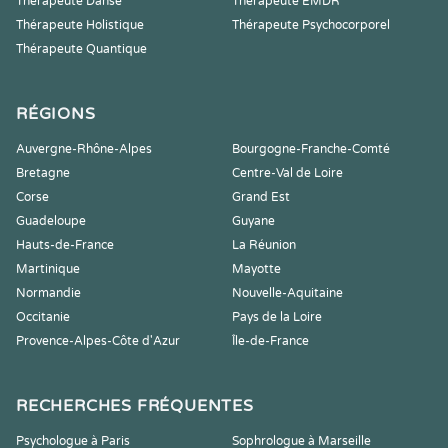
Thérapeute Danse
Thérapeute EMDR
Thérapeute Holistique
Thérapeute Psychocorporel
Thérapeute Quantique
RÉGIONS
Auvergne-Rhône-Alpes
Bourgogne-Franche-Comté
Bretagne
Centre-Val de Loire
Corse
Grand Est
Guadeloupe
Guyane
Hauts-de-France
La Réunion
Martinique
Mayotte
Normandie
Nouvelle-Aquitaine
Occitanie
Pays de la Loire
Provence-Alpes-Côte d'Azur
Île-de-France
RECHERCHES FRÉQUENTES
Psychologue à Paris
Sophrologue à Marseille