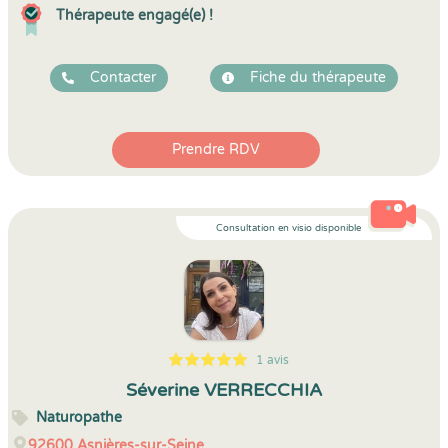
Thérapeute engagé(e) !
Contacter
Fiche du thérapeute
Prendre RDV
Consultation en visio disponible
1 avis
5
1
5
1
Séverine VERRECCHIA
Naturopathe
92600
Asnières-sur-Seine