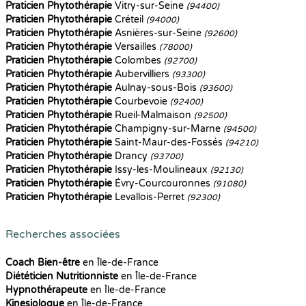
Praticien Phytothérapie
Vitry-sur-Seine
(94400)
Praticien Phytothérapie
Créteil
(94000)
Praticien Phytothérapie
Asnières-sur-Seine
(92600)
Praticien Phytothérapie
Versailles
(78000)
Praticien Phytothérapie
Colombes
(92700)
Praticien Phytothérapie
Aubervilliers
(93300)
Praticien Phytothérapie
Aulnay-sous-Bois
(93600)
Praticien Phytothérapie
Courbevoie
(92400)
Praticien Phytothérapie
Rueil-Malmaison
(92500)
Praticien Phytothérapie
Champigny-sur-Marne
(94500)
Praticien Phytothérapie
Saint-Maur-des-Fossés
(94210)
Praticien Phytothérapie
Drancy
(93700)
Praticien Phytothérapie
Issy-les-Moulineaux
(92130)
Praticien Phytothérapie
Évry-Courcouronnes
(91080)
Praticien Phytothérapie
Levallois-Perret
(92300)
Recherches associées
Coach Bien-être
en Île-de-France
Diététicien Nutritionniste
en Île-de-France
Hypnothérapeute
en Île-de-France
Kinesiologue
en Île-de-France