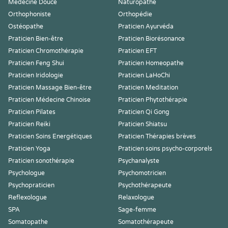
Médecine Douce
Naturopathe
Orthophoniste
Orthopédie
Ostéopathe
Praticien Ayurvéda
Praticien Bien-être
Praticien Biorésonance
Praticien Chromothérapie
Praticien EFT
Praticien Feng Shui
Praticien Homeopathe
Praticien Iridologie
Praticien LaHoChi
Praticien Massage Bien-être
Praticien Meditation
Praticien Médecine Chinoise
Praticien Phytothérapie
Praticien Pilates
Praticien Qi Gong
Praticien Reiki
Praticien Shiatsu
Praticien Soins Energétiques
Praticien Thérapies brèves
Praticien Yoga
Praticien soins psycho-corporels
Praticien sonothérapie
Psychanalyste
Psychologue
Psychomotricien
Psychopraticien
Psychothérapeute
Reflexologue
Relaxologue
SPA
Sage-femme
Somatopathe
Somatothérapeute