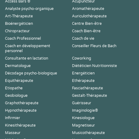
Access Bars ®
Acupuncteur
Analyste psycho-organique
Aromathérapeute
Art-Thérapeute
Auriculothérapeute
Bioénergéticien
Centre Bien-être
Chiropracteur
Coach Bien-être
Coach Professionnel
Coach de vie
Coach en développement
Conseiller Fleurs de Bach
personnel
Consultante en lactation
Coworking
Dermatologue
Diététicien Nutritionniste
Décodage psycho-biologique
Energéticien
Equithérapeute
Ethérapeute
Etiopathe
Fasciathérapeute
Geobiologue
Gestalt-Thérapeute
Graphothérapeute
Guérisseur
Hypnothérapeute
Imaginologie®
Infirmier
Kinesiologue
Kinesithérapeute
Magnetiseur
Masseur
Musicothérapeute