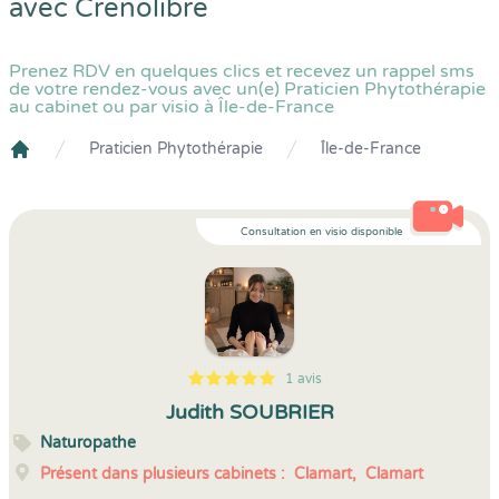
avec
Crenolibre
Prenez RDV en quelques clics et recevez un rappel sms
de votre rendez-vous avec un(e) Praticien Phytothérapie
au cabinet ou par visio à Île-de-France
Praticien Phytothérapie
Île-de-France
Crenolibre
Consultation en visio disponible
1 avis
5
1
5
1
Judith SOUBRIER
Naturopathe
Présent dans plusieurs cabinets :
Clamart,
Clamart