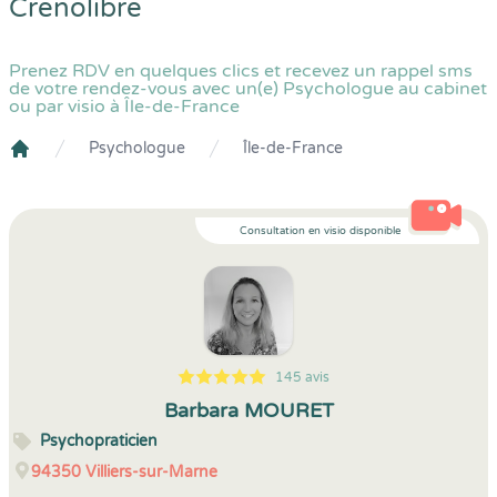
Crenolibre
Prenez RDV en quelques clics et recevez un rappel sms
de votre rendez-vous avec un(e) Psychologue au cabinet
ou par visio à Île-de-France
Psychologue
Île-de-France
Crenolibre
Consultation en visio disponible
145 avis
5
1
5
145
Barbara MOURET
Psychopraticien
94350
Villiers-sur-Marne