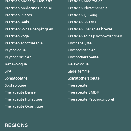
Praticien Massage Bien-être
Praticien Meditation
Praticien Médecine Chinoise
Praticien Phytothérapie
Praticien Pilates
Praticien Qi Gong
Praticien Reiki
Praticien Shiatsu
Praticien Soins Energétiques
Praticien Thérapies brèves
Praticien Yoga
Praticien soins psycho-corporels
Praticien sonothérapie
Psychanalyste
Psychologue
Psychomotricien
Psychopraticien
Psychothérapeute
Reflexologue
Relaxologue
SPA
Sage-femme
Somatopathe
Somatothérapeute
Sophrologue
Thérapeute
Thérapeute Danse
Thérapeute EMDR
Thérapeute Holistique
Thérapeute Psychocorporel
Thérapeute Quantique
RÉGIONS