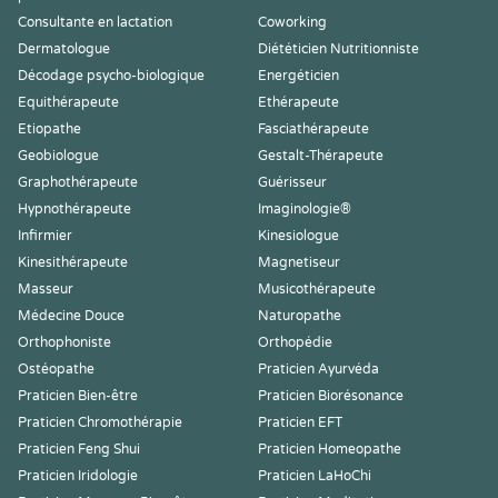
Consultante en lactation
Coworking
Dermatologue
Diététicien Nutritionniste
Décodage psycho-biologique
Energéticien
Equithérapeute
Ethérapeute
Etiopathe
Fasciathérapeute
Geobiologue
Gestalt-Thérapeute
Graphothérapeute
Guérisseur
Hypnothérapeute
Imaginologie®
Infirmier
Kinesiologue
Kinesithérapeute
Magnetiseur
Masseur
Musicothérapeute
Médecine Douce
Naturopathe
Orthophoniste
Orthopédie
Ostéopathe
Praticien Ayurvéda
Praticien Bien-être
Praticien Biorésonance
Praticien Chromothérapie
Praticien EFT
Praticien Feng Shui
Praticien Homeopathe
Praticien Iridologie
Praticien LaHoChi