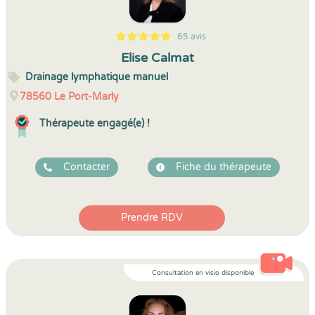
65 avis
5
1
5
65
Elise Calmat
Drainage lymphatique manuel
78560
Le Port-Marly
Thérapeute engagé(e) !
Contacter
Fiche du thérapeute
Prendre RDV
Consultation en visio disponible