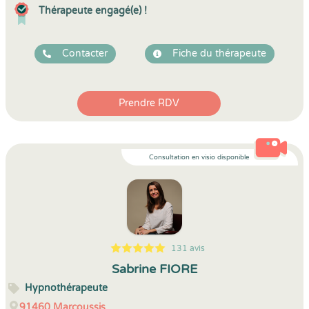
Thérapeute engagé(e) !
Contacter
Fiche du thérapeute
Prendre RDV
Consultation en visio disponible
131 avis
5
1
5
131
Sabrine FIORE
Hypnothérapeute
91460
Marcoussis