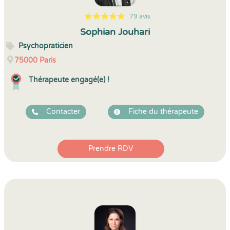
79 avis
5
1
5
79
Sophian Jouhari
Psychopraticien
75000
Paris
Thérapeute engagé(e) !
Contacter
Fiche du thérapeute
Prendre RDV