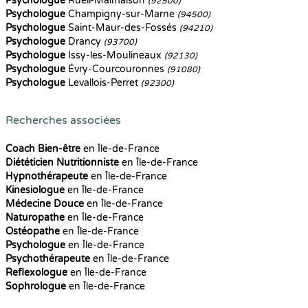
Psychologue
Rueil-Malmaison
(92500)
Psychologue
Champigny-sur-Marne
(94500)
Psychologue
Saint-Maur-des-Fossés
(94210)
Psychologue
Drancy
(93700)
Psychologue
Issy-les-Moulineaux
(92130)
Psychologue
Évry-Courcouronnes
(91080)
Psychologue
Levallois-Perret
(92300)
Recherches associées
Coach Bien-être
en Île-de-France
Diététicien Nutritionniste
en Île-de-France
Hypnothérapeute
en Île-de-France
Kinesiologue
en Île-de-France
Médecine Douce
en Île-de-France
Naturopathe
en Île-de-France
Ostéopathe
en Île-de-France
Psychologue
en Île-de-France
Psychothérapeute
en Île-de-France
Reflexologue
en Île-de-France
Sophrologue
en Île-de-France