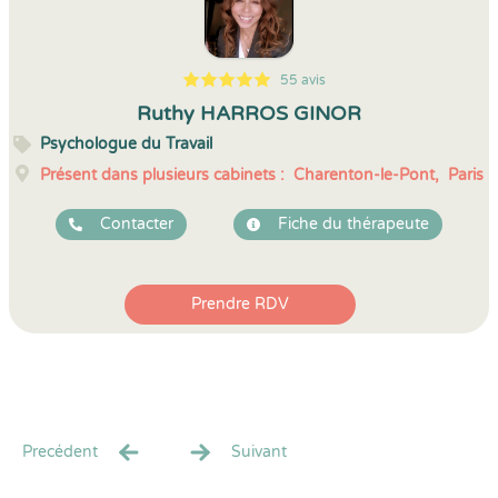
55 avis
5
1
5
55
Ruthy HARROS GINOR
Psychologue du Travail
Présent dans plusieurs cabinets :
Charenton-le-Pont,
Paris
Contacter
Fiche du thérapeute
Prendre RDV
Precédent
Suivant