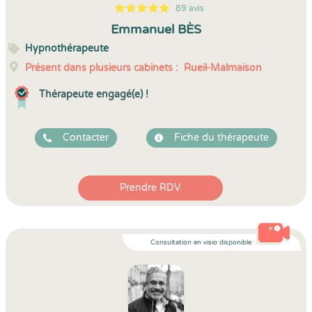
89 avis
5
1
5
89
Emmanuel BÈS
Hypnothérapeute
Présent dans plusieurs cabinets :
Rueil-Malmaison
Thérapeute engagé(e) !
Contacter
Fiche du thérapeute
Prendre RDV
Consultation en visio disponible