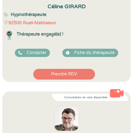
5
1
5
106
Céline GIRARD
Hypnothérapeute
92500
Rueil-Malmaison
Thérapeute engagé(e) !
Contacter
Fiche du thérapeute
Prendre RDV
Consultation en visio disponible