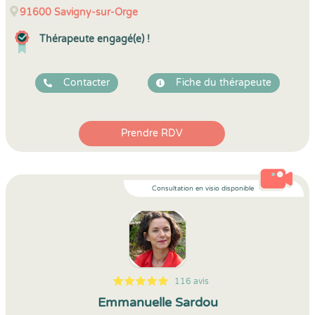
91600
Savigny-sur-Orge
Thérapeute engagé(e) !
Contacter
Fiche du thérapeute
Prendre RDV
Consultation en visio disponible
116 avis
5
1
5
116
Emmanuelle Sardou