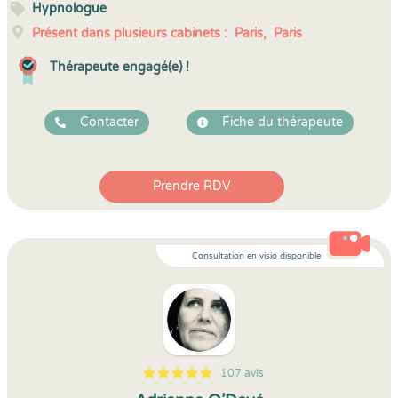
Hypnologue
Présent dans plusieurs cabinets :
Paris,
Paris
Thérapeute engagé(e) !
Contacter
Fiche du thérapeute
Prendre RDV
Consultation en visio disponible
107 avis
5
1
5
107