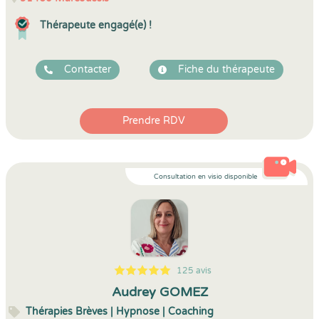
Thérapeute engagé(e) !
Contacter
Fiche du thérapeute
Prendre RDV
Consultation en visio disponible
125 avis
5
1
5
125
Audrey GOMEZ
Thérapies Brèves | Hypnose | Coaching