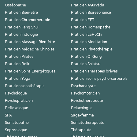
Ostéopathe
Praticien Ayurvéda
Praticien Bien-être
Praticien Biorésonance
Praticien Chromothérapie
Praticien EFT
Praticien Feng Shui
Praticien Homeopathe
Praticien Iridologie
Praticien LaHoChi
Praticien Massage Bien-être
Praticien Meditation
Praticien Médecine Chinoise
Praticien Phytothérapie
Praticien Pilates
Praticien Qi Gong
Praticien Reiki
Praticien Shiatsu
Praticien Soins Energétiques
Praticien Thérapies brèves
Praticien Yoga
Praticien soins psycho-corporels
Praticien sonothérapie
Psychanalyste
Psychologue
Psychomotricien
Psychopraticien
Psychothérapeute
Reflexologue
Relaxologue
SPA
Sage-femme
Somatopathe
Somatothérapeute
Sophrologue
Thérapeute