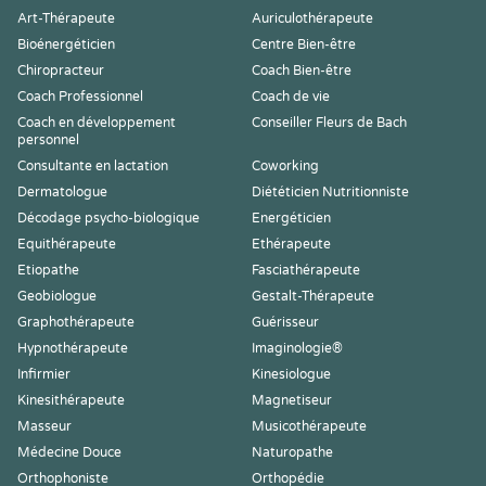
Art-Thérapeute
Auriculothérapeute
Bioénergéticien
Centre Bien-être
Chiropracteur
Coach Bien-être
Coach Professionnel
Coach de vie
Coach en développement
Conseiller Fleurs de Bach
personnel
Consultante en lactation
Coworking
Dermatologue
Diététicien Nutritionniste
Décodage psycho-biologique
Energéticien
Equithérapeute
Ethérapeute
Etiopathe
Fasciathérapeute
Geobiologue
Gestalt-Thérapeute
Graphothérapeute
Guérisseur
Hypnothérapeute
Imaginologie®
Infirmier
Kinesiologue
Kinesithérapeute
Magnetiseur
Masseur
Musicothérapeute
Médecine Douce
Naturopathe
Orthophoniste
Orthopédie