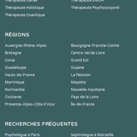
Thérapeute Danse
Thérapeute EMDR
Thérapeute Holistique
Thérapeute Psychocorporel
Thérapeute Quantique
RÉGIONS
Auvergne-Rhône-Alpes
Bourgogne-Franche-Comté
Bretagne
Centre-Val de Loire
Corse
Grand Est
Guadeloupe
Guyane
Hauts-de-France
La Réunion
Martinique
Mayotte
Normandie
Nouvelle-Aquitaine
Occitanie
Pays de la Loire
Provence-Alpes-Côte d'Azur
Île-de-France
RECHERCHES FRÉQUENTES
Psychologue à Paris
Sophrologue à Marseille