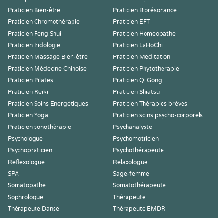
Praticien Bien-être
Praticien Biorésonance
Praticien Chromothérapie
Praticien EFT
Praticien Feng Shui
Praticien Homeopathe
Praticien Iridologie
Praticien LaHoChi
Praticien Massage Bien-être
Praticien Meditation
Praticien Médecine Chinoise
Praticien Phytothérapie
Praticien Pilates
Praticien Qi Gong
Praticien Reiki
Praticien Shiatsu
Praticien Soins Energétiques
Praticien Thérapies brèves
Praticien Yoga
Praticien soins psycho-corporels
Praticien sonothérapie
Psychanalyste
Psychologue
Psychomotricien
Psychopraticien
Psychothérapeute
Reflexologue
Relaxologue
SPA
Sage-femme
Somatopathe
Somatothérapeute
Sophrologue
Thérapeute
Thérapeute Danse
Thérapeute EMDR