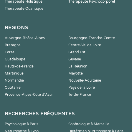
Thérapeute Holistique
Thérapeute Psychocorporel
Thérapeute Quantique
RÉGIONS
Auvergne-Rhône-Alpes
Bourgogne-Franche-Comté
Bretagne
Centre-Val de Loire
Corse
Grand Est
Guadeloupe
Guyane
Hauts-de-France
La Réunion
Martinique
Mayotte
Normandie
Nouvelle-Aquitaine
Occitanie
Pays de la Loire
Provence-Alpes-Côte d'Azur
Île-de-France
RECHERCHES FRÉQUENTES
Psychologue à Paris
Sophrologue à Marseille
Naturopathe à Lyon
Diététicien Nutritionniste à Paris