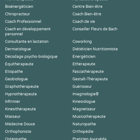
Bioénergéticien
Centre Bien-être
Chiropracteur
Coach Bien-être
Coach Professionnel
Coach de vie
Coach en développement
Conseiller Fleurs de Bach
personnel
Consultante en lactation
Coworking
Dermatologue
Diététicien Nutritionniste
Décodage psycho-biologique
Energéticien
Equithérapeute
Ethérapeute
Etiopathe
Fasciathérapeute
Geobiologue
Gestalt-Thérapeute
Graphothérapeute
Guérisseur
Hypnothérapeute
Imaginologie®
Infirmier
Kinesiologue
Kinesithérapeute
Magnetiseur
Masseur
Musicothérapeute
Médecine Douce
Naturopathe
Orthophoniste
Orthopédie
Ostéopathe
Praticien Ayurvéda