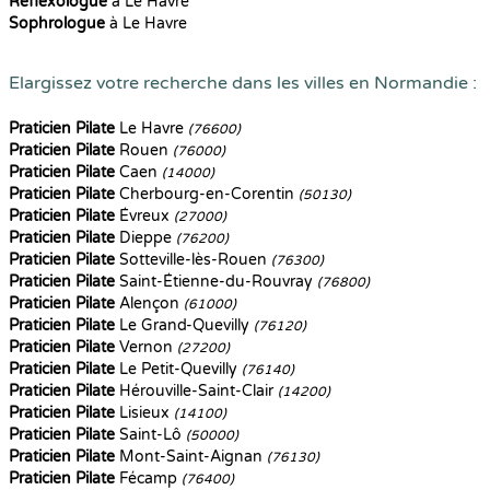
Reflexologue
à Le Havre
Sophrologue
à Le Havre
Elargissez votre recherche dans les villes en Normandie :
Praticien Pilate
Le Havre
(76600)
Praticien Pilate
Rouen
(76000)
Praticien Pilate
Caen
(14000)
Praticien Pilate
Cherbourg-en-Corentin
(50130)
Praticien Pilate
Évreux
(27000)
Praticien Pilate
Dieppe
(76200)
Praticien Pilate
Sotteville-lès-Rouen
(76300)
Praticien Pilate
Saint-Étienne-du-Rouvray
(76800)
Praticien Pilate
Alençon
(61000)
Praticien Pilate
Le Grand-Quevilly
(76120)
Praticien Pilate
Vernon
(27200)
Praticien Pilate
Le Petit-Quevilly
(76140)
Praticien Pilate
Hérouville-Saint-Clair
(14200)
Praticien Pilate
Lisieux
(14100)
Praticien Pilate
Saint-Lô
(50000)
Praticien Pilate
Mont-Saint-Aignan
(76130)
Praticien Pilate
Fécamp
(76400)