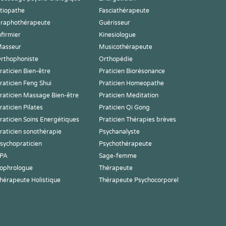
tiopathe
Fasciathérapeute
raphothérapeute
Guérisseur
nfirmier
Kinesiologue
asseur
Musicothérapeute
rthophoniste
Orthopédie
raticien Bien-être
Praticien Biorésonance
raticien Feng Shui
Praticien Homeopathe
raticien Massage Bien-être
Praticien Meditation
raticien Pilates
Praticien Qi Gong
raticien Soins Energétiques
Praticien Thérapies brèves
raticien sonothérapie
Psychanalyste
sychopraticien
Psychothérapeute
PA
Sage-femme
ophrologue
Thérapeute
hérapeute Holistique
Thérapeute Psychocorporel