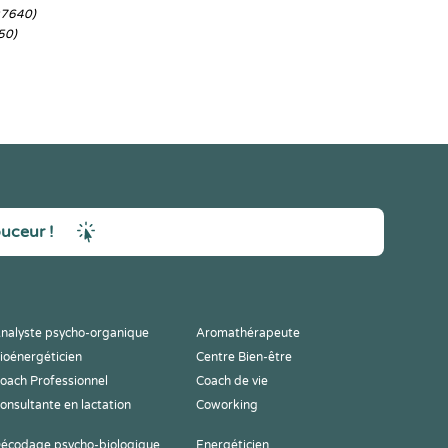
97640)
50)
ouceur !
nalyste psycho-organique
Aromathérapeute
ioénergéticien
Centre Bien-être
oach Professionnel
Coach de vie
onsultante en lactation
Coworking
écodage psycho-biologique
Energéticien