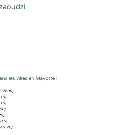
zaoudzi
ns les villes en Mayotte :
(97600)
10)
15)
60)
20)
615)
97620)