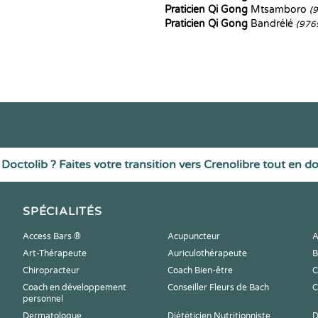
Praticien Qi Gong
Mtsamboro
(
Praticien Qi Gong
Bandrélé
(976
Doctolib ? Faites votre transition vers Crenolibre tout en d
SPÉCIALITÉS
Access Bars ®
Acupuncteur
A
Art-Thérapeute
Auriculothérapeute
B
Chiropracteur
Coach Bien-être
C
Coach en développement
Conseiller Fleurs de Bach
C
personnel
Dermatologue
Diététicien Nutritionniste
D