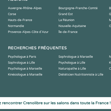
Auvergne-Rhône-Alpes
Bourgogne-Franche-Comté
B
Corse
Grand Est
G
Hauts-de-France
La Réunion
M
Normandie
Nouvelle-Aquitaine
O
Provence-Alpes-Côte d'Azur
Île-de-France
RECHERCHES FRÉQUENTES
Psychologue à Paris
Sophrologue à Marseille
N
Sophrologue à Lille
Psychologue à Lille
K
Psychologue à Marseille
Naturopathe à Lille
C
Kinésiologue à Marseille
Diététicien Nutritionniste à Lille
 rencontrer Crenolibre sur les salons dans toute la France !