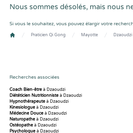
Nous sommes désolés, mais nous ne 
Si vous le souhaitez, vous pouvez élargir votre recherc
Praticien Qi Gong
Mayotte
Dzaoudzi
Crenolibre
Recherches associées
Coach Bien-être
à Dzaoudzi
Diététicien Nutritionniste
à Dzaoudzi
Hypnothérapeute
à Dzaoudzi
Kinesiologue
à Dzaoudzi
Médecine Douce
à Dzaoudzi
Naturopathe
à Dzaoudzi
Ostéopathe
à Dzaoudzi
Psychologue
à Dzaoudzi