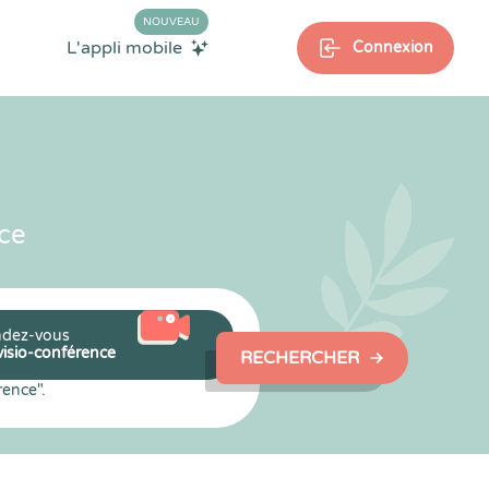
NOUVEAU
L'appli mobile
Connexion
ce
dez-vous
visio-conférence
RECHERCHER
rence".