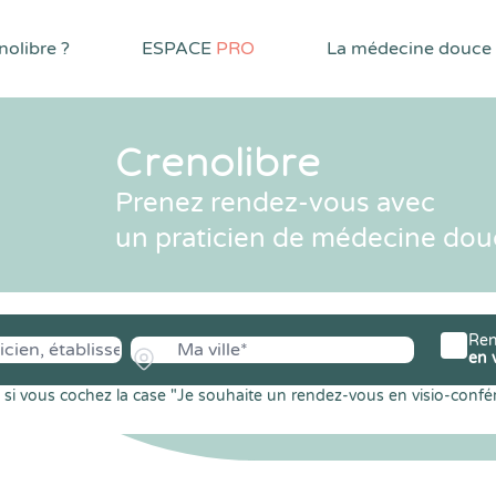
olibre ?
ESPACE
PRO
La médecine douce
Crenolibre
Prenez rendez-vous avec
un praticien de médecine dou
Ren
en 
si vous cochez la case "Je souhaite un rendez-vous en visio-confé