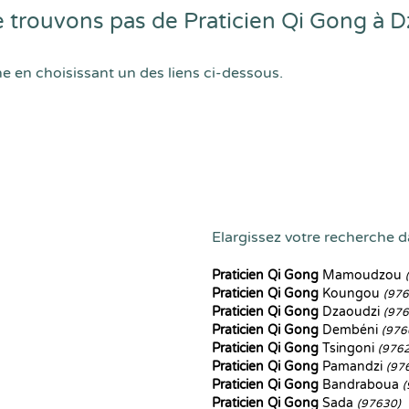
trouvons pas de Praticien Qi Gong à D
he en choisissant un des liens ci-dessous.
Elargissez votre recherche da
Praticien Qi Gong
Mamoudzou
Praticien Qi Gong
Koungou
(976
Praticien Qi Gong
Dzaoudzi
(976
Praticien Qi Gong
Dembéni
(976
Praticien Qi Gong
Tsingoni
(976
Praticien Qi Gong
Pamandzi
(97
Praticien Qi Gong
Bandraboua
(
Praticien Qi Gong
Sada
(97630)