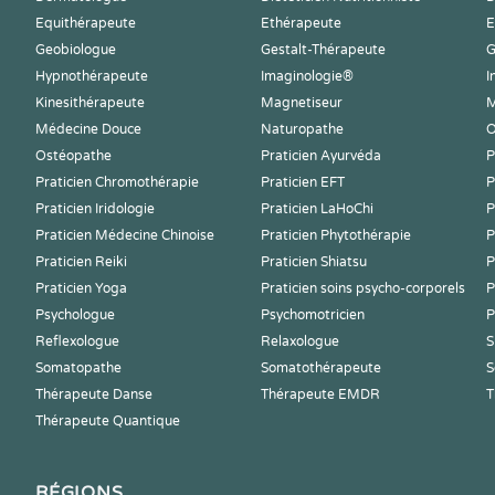
Equithérapeute
Ethérapeute
E
Geobiologue
Gestalt-Thérapeute
G
Hypnothérapeute
Imaginologie®
I
Kinesithérapeute
Magnetiseur
M
Médecine Douce
Naturopathe
O
Ostéopathe
Praticien Ayurvéda
P
Praticien Chromothérapie
Praticien EFT
P
Praticien Iridologie
Praticien LaHoChi
P
Praticien Médecine Chinoise
Praticien Phytothérapie
P
Praticien Reiki
Praticien Shiatsu
P
Praticien Yoga
Praticien soins psycho-corporels
P
Psychologue
Psychomotricien
P
Reflexologue
Relaxologue
S
Somatopathe
Somatothérapeute
S
Thérapeute Danse
Thérapeute EMDR
T
Thérapeute Quantique
RÉGIONS