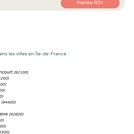
Prendre RDV
ns les villes en Île-de-France :
ancourt
(92100)
3200)
00)
00)
0)
e
(94400)
eine
(92600)
0)
00)
3300)