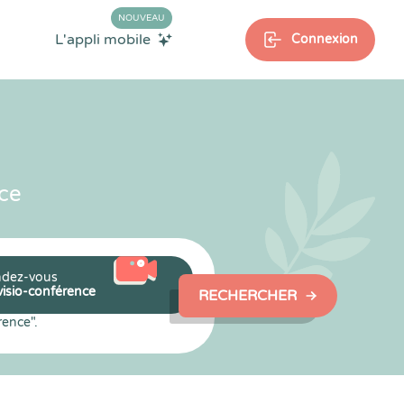
NOUVEAU
L'appli mobile
Connexion
ce
dez-vous
visio-conférence
RECHERCHER
rence".