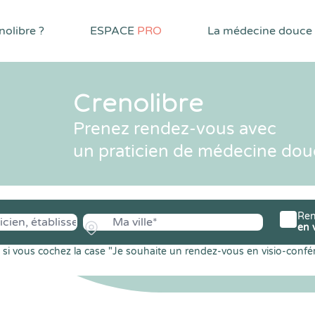
olibre ?
ESPACE
PRO
La médecine douce
Crenolibre
Prenez rendez-vous avec
un praticien de médecine dou
Ren
en 
si vous cochez la case "Je souhaite un rendez-vous en visio-confé