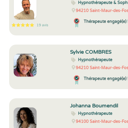
Hypnothérapeute & Soph
94210
Saint-Maur-des-Fo
Thérapeute engagé(e) 
19 avis
5
1
5
19
Sylvie COMBRES
Hypnothérapeute
94210
Saint-Maur-des-Fo
Thérapeute engagé(e) 
Johanna Boumendil
Hypnothérapeute
94100
Saint-Maur-des-Fo