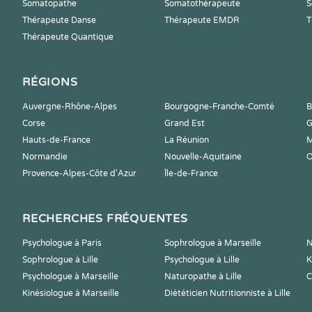
Somatopathe
Somatothérapeute
S
Thérapeute Danse
Thérapeute EMDR
T
Thérapeute Quantique
RÉGIONS
Auvergne-Rhône-Alpes
Bourgogne-Franche-Comté
B
Corse
Grand Est
G
Hauts-de-France
La Réunion
M
Normandie
Nouvelle-Aquitaine
O
Provence-Alpes-Côte d'Azur
Île-de-France
RECHERCHES FRÉQUENTES
Psychologue à Paris
Sophrologue à Marseille
N
Sophrologue à Lille
Psychologue à Lille
K
Psychologue à Marseille
Naturopathe à Lille
C
Kinésiologue à Marseille
Diététicien Nutritionniste à Lille