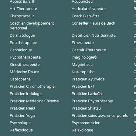
Access Bars ®
Acupuncteur
A
Art-Thérapeute
Auriculothérapeute
B
Chiropracteur
Coach Bien-être
C
Coach en développement
Conseiller Fleurs de Bach
C
personnel
Dermatologue
Diététicien Nutritionniste
D
Equithérapeute
Ethérapeute
E
Geobiologue
Gestalt-Thérapeute
G
Hypnothérapeute
Imaginologie®
I
Kinesithérapeute
Magnetiseur
M
Médecine Douce
Naturopathe
O
Ostéopathe
Praticien Ayurvéda
P
Praticien Chromothérapie
Praticien EFT
P
Praticien Iridologie
Praticien LaHoChi
P
Praticien Médecine Chinoise
Praticien Phytothérapie
P
Praticien Reiki
Praticien Shiatsu
P
Praticien Yoga
Praticien soins psycho-corporels
P
Psychologue
Psychomotricien
P
Reflexologue
Relaxologue
S