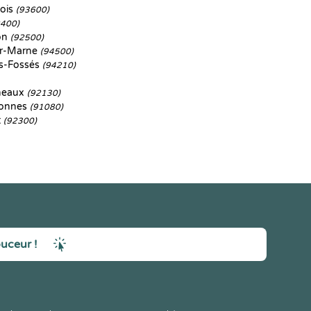
ois
(93600)
2400)
on
(92500)
r-Marne
(94500)
s-Fossés
(94210)
ineaux
(92130)
ronnes
(91080)
t
(92300)
ouceur !