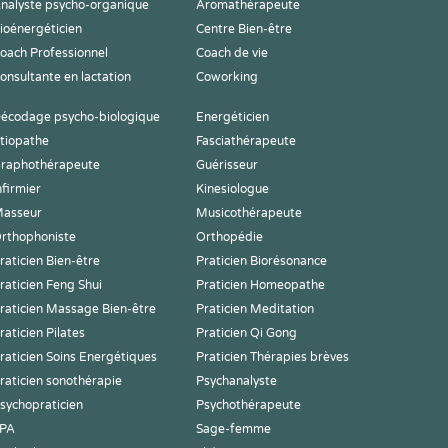
nalyste psycho-organique
Aromathérapeute
ioénergéticien
Centre Bien-être
oach Professionnel
Coach de vie
onsultante en lactation
Coworking
écodage psycho-biologique
Energéticien
tiopathe
Fasciathérapeute
raphothérapeute
Guérisseur
nfirmier
Kinesiologue
asseur
Musicothérapeute
rthophoniste
Orthopédie
raticien Bien-être
Praticien Biorésonance
raticien Feng Shui
Praticien Homeopathe
raticien Massage Bien-être
Praticien Meditation
raticien Pilates
Praticien Qi Gong
raticien Soins Energétiques
Praticien Thérapies brèves
raticien sonothérapie
Psychanalyste
sychopraticien
Psychothérapeute
PA
Sage-femme